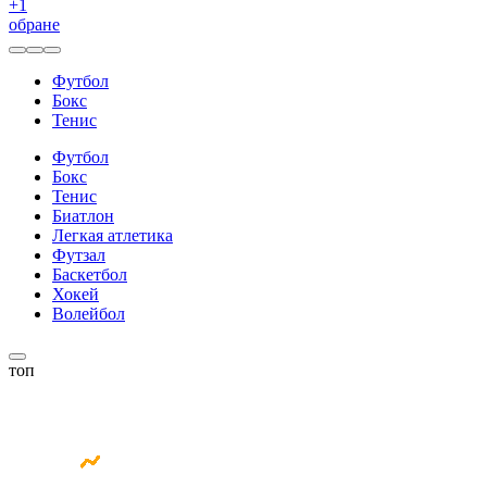
+
1
обране
Футбол
Бокс
Тенис
Футбол
Бокс
Тенис
Биатлон
Легкая атлетика
Футзал
Баскетбол
Хокей
Волейбол
топ