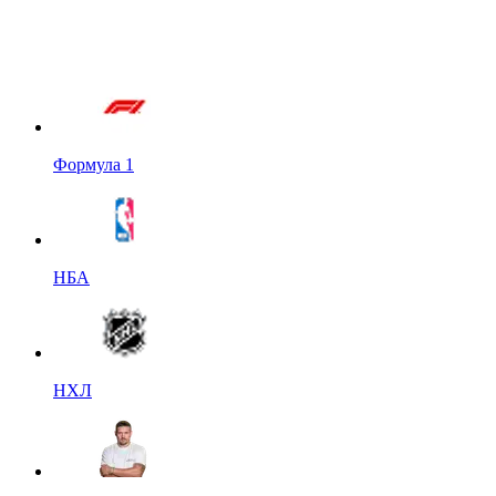
Формула 1
НБА
НХЛ