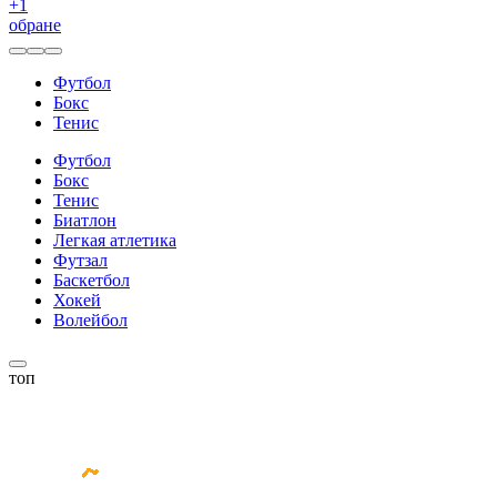
+
1
обране
Футбол
Бокс
Тенис
Футбол
Бокс
Тенис
Биатлон
Легкая атлетика
Футзал
Баскетбол
Хокей
Волейбол
топ