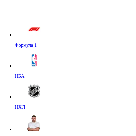
Формула 1
НБА
НХЛ