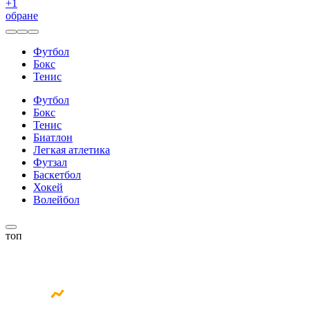
+
1
обране
Футбол
Бокс
Тенис
Футбол
Бокс
Тенис
Биатлон
Легкая атлетика
Футзал
Баскетбол
Хокей
Волейбол
топ