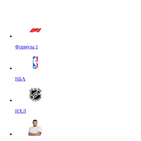
Формула 1
НБА
НХЛ