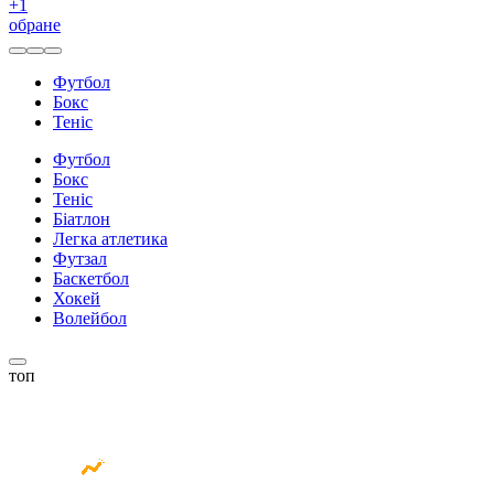
+
1
обране
Футбол
Бокс
Теніс
Футбол
Бокс
Теніс
Біатлон
Легка атлетика
Футзал
Баскетбол
Хокей
Волейбол
топ