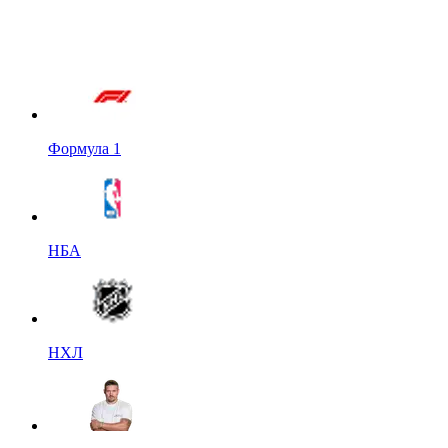
Формула 1
НБА
НХЛ