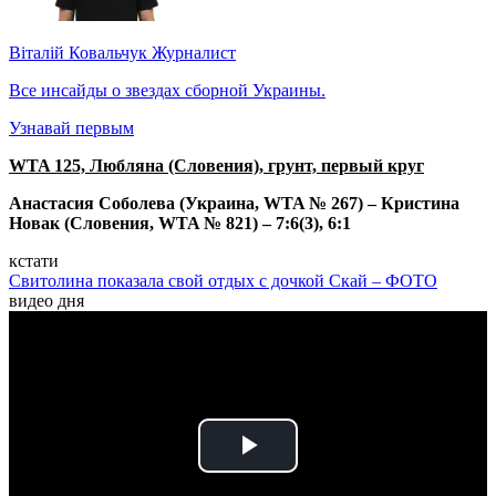
Віталій Ковальчук
Журналист
Все инсайды о звездах сборной Украины.
Узнавай первым
WTA 125, Любляна (Словения), грунт, первый круг
Анастасия Соболева (Украина, WTA № 267) – Кристина
Новак (Словения, WTA № 821) – 7:6(3), 6:1
кстати
Свитолина показала свой отдых с дочкой Скай – ФОТО
видео дня
Play