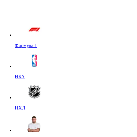
Формула 1
НБА
НХЛ