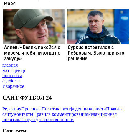
главная
матч-центр
прогнозы
футбол +
Избранное
САЙТ ФУТБОЛ 24
Редакция
Прогнозы
Политика конфиденциальности
Правила
сайту
Контакты
Правила комментирования
Редакционная
политика
Структура собственности
Соц. сети