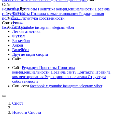
Сайт
Укр
Рус
Редакция
Прогнозы
Политика конфиденциальности
Правила
Футбол
сайту
Контакты
Правила комментирования
Редакционная
Бокс
политика
Структура собственности
Тенис
Соц. сети
Биатлон
facebook
x
youtube
instagram
telegram
viber
Легкая атлетика
Футзал
Баскетбол
Хокей
Волейбол
Другие виды спорта
Сайт
Сайт
Редакция
Прогнозы
Политика
конфиденциальности
Правила сайту
Контакты
Правила
комментирования
Редакционная политика
Структура
собственности
Соц. сети
facebook
x
youtube
instagram
telegram
viber
Спорт
Новости Cпорта