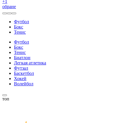
+
1
обране
Футбол
Бокс
Тенис
Футбол
Бокс
Тенис
Биатлон
Легкая атлетика
Футзал
Баскетбол
Хокей
Волейбол
топ