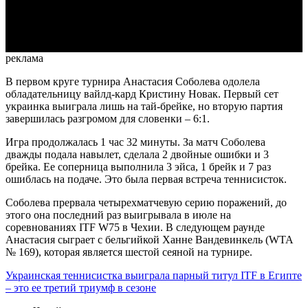
Video
реклама
В первом круге турнира Анастасия Соболева одолела
обладательницу вайлд-кард Кристину Новак. Первый сет
украинка выиграла лишь на тай-брейке, но вторую партия
завершилась разгромом для словенки – 6:1.
Игра продолжалась 1 час 32 минуты. За матч Соболева
дважды подала навылет, сделала 2 двойные ошибки и 3
брейка. Ее соперница выполнила 3 эйса, 1 брейк и 7 раз
ошиблась на подаче. Это была первая встреча теннисисток.
Соболева прервала четырехматчевую серию поражений, до
этого она последний раз выигрывала в июле на
соревнованиях ITF W75 в Чехии. В следующем раунде
Анастасия сыграет с бельгийкой Ханне Вандевинкель (WTA
№
169), которая является шестой сеяной на турнире.
Украинская теннисистка выиграла парный титул ITF в Египте
– это ее третий триумф в сезоне