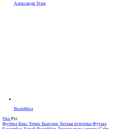
Александр Усик
Волейбол
Укр
Рус
Футбол
Бокс
Тенис
Биатлон
Легкая атлетика
Футзал
Баскетбол
Хокей
Волейбол
Другие виды спорта
Сайт