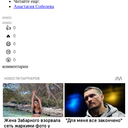
Читайте еще
:
Анастасия Соболева
️👍
0
️🔥
0
️😄
0
️😢
0
️🤬
0
комментарии