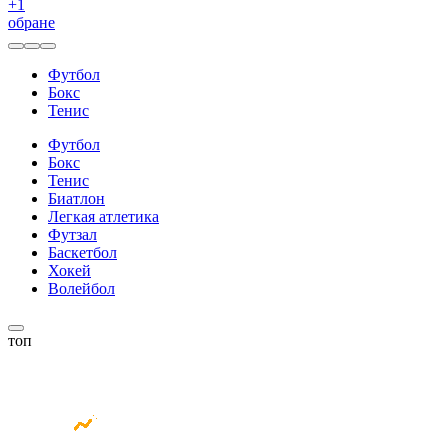
+
1
обране
Футбол
Бокс
Тенис
Футбол
Бокс
Тенис
Биатлон
Легкая атлетика
Футзал
Баскетбол
Хокей
Волейбол
топ