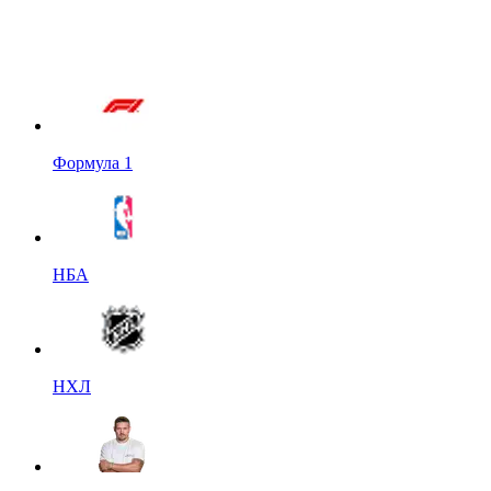
Формула 1
НБА
НХЛ