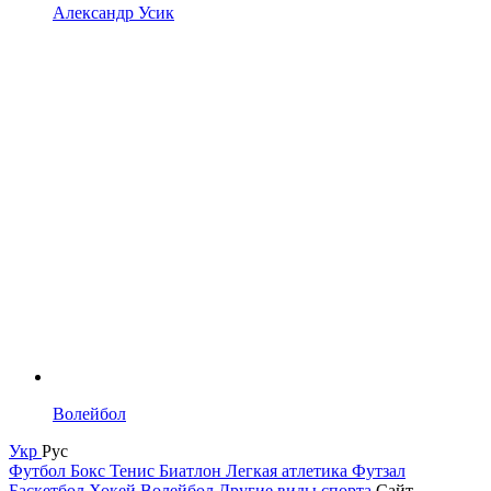
Александр Усик
Волейбол
Укр
Рус
Футбол
Бокс
Тенис
Биатлон
Легкая атлетика
Футзал
Баскетбол
Хокей
Волейбол
Другие виды спорта
Сайт