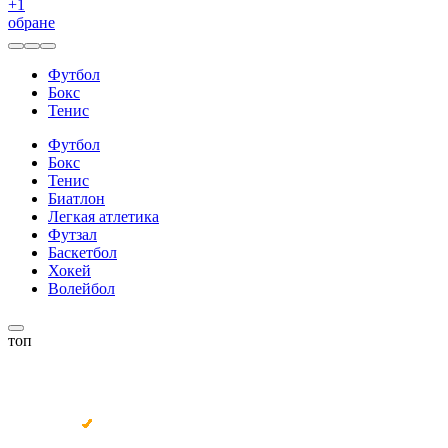
+
1
обране
Футбол
Бокс
Тенис
Футбол
Бокс
Тенис
Биатлон
Легкая атлетика
Футзал
Баскетбол
Хокей
Волейбол
топ