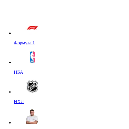
Формула 1
НБА
НХЛ