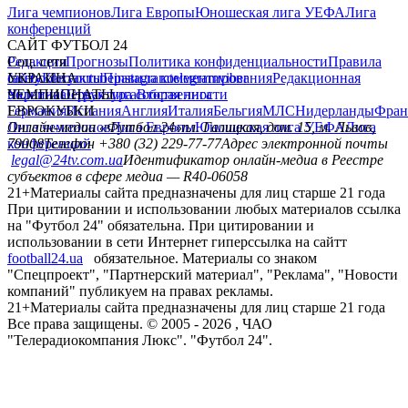
Лига чемпионов
Лига Европы
Юношеская лига УЕФА
Лига
конференций
САЙТ ФУТБОЛ 24
Редакция
Соц. сети
Прогнозы
Политика конфиденциальности
Правила
сайту
facebook
УКРАИНА
Контакты
x
youtube
Правила комментирования
instagram
telegram
viber
Редакционная
политика
Украина
ЧЕМПИОНАТЫ
Первая лига
Структура собственности
Вторая лига
Германия
ЕВРОКУБКИ
Испания
Англия
Италия
Бельгия
МЛС
Нидерланды
Фран
Лига чемпионов
Онлайн-медиа «Футбол 24»
Лига Европы
пл. Галицкая, дом. 15, м. Львов,
Юношеская лига УЕФА
Лига
конференций
79008
Телефон +380 (32) 229-77-77
Адрес электронной почты
legal@24tv.com.ua
Идентификатор онлайн-медиа в Реестре
субъектов в сфере медиа — R40-06058
21+
Материалы сайта предназначены для лиц старше 21 года
При цитировании и использовании любых материалов ссылка
на "Футбол 24" обязательна. При цитировании и
использовании в сети Интернет гиперссылка на сайтт
football24.ua
обязательное. Материалы со знаком
"Спецпроект", "Партнерский материал", "Реклама", "Новости
компаний" публикуем на правах рекламы.
21+
Материалы сайта предназначены для лиц старше 21 года
Все права защищены. © 2005 -
2026
, ЧАО
"Телерадиокомпания Люкс". "Футбол 24".