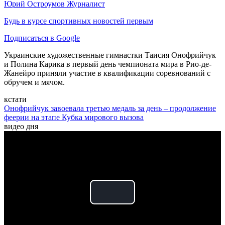
Юрий Остроумов
Журналист
Будь в курсе спортивных новостей первым
Подписаться в Google
Украинские художественные гимнастки Таисия Онофрийчук
и Полина Карика в первый день чемпионата мира в Рио-де-
Жанейро приняли участие в квалификации соревнований с
обручем и мячом.
кстати
Онофрийчук завоевала третью медаль за день – продолжение
феерии на этапе Кубка мирового вызова
видео дня
Play