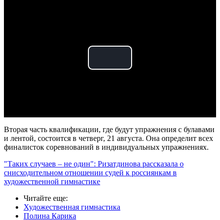
Play
Video
Вторая часть квалификации, где будут упражнения с булавами
и лентой, состоится в четверг, 21 августа. Она определит всех
финалисток соревнований в индивидуальных упражнениях.
"Таких случаев – не один": Ризатдинова рассказала о
снисходительном отношении судей к россиянкам в
художественной гимнастике
Читайте еще
:
Художественная гимнастика
Полина Карика