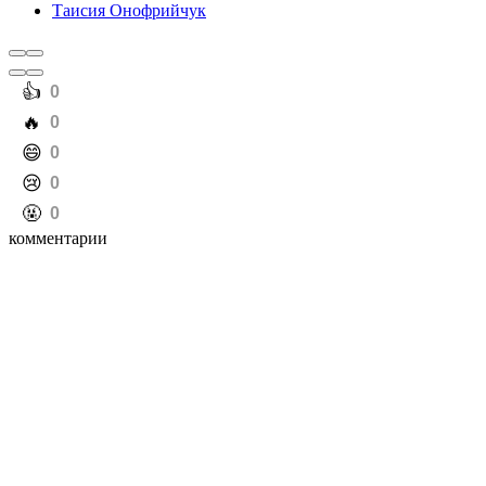
Таисия Онофрийчук
️👍
0
️🔥
0
️😄
0
️😢
0
️🤬
0
комментарии