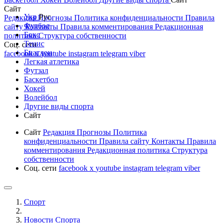
Сайт
Укр
Рус
Редакция
Прогнозы
Политика конфиденциальности
Правила
Футбол
сайту
Контакты
Правила комментирования
Редакционная
Бокс
политика
Структура собственности
Тенис
Соц. сети
Биатлон
facebook
x
youtube
instagram
telegram
viber
Легкая атлетика
Футзал
Баскетбол
Хокей
Волейбол
Другие виды спорта
Сайт
Сайт
Редакция
Прогнозы
Политика
конфиденциальности
Правила сайту
Контакты
Правила
комментирования
Редакционная политика
Структура
собственности
Соц. сети
facebook
x
youtube
instagram
telegram
viber
Спорт
Новости Cпорта