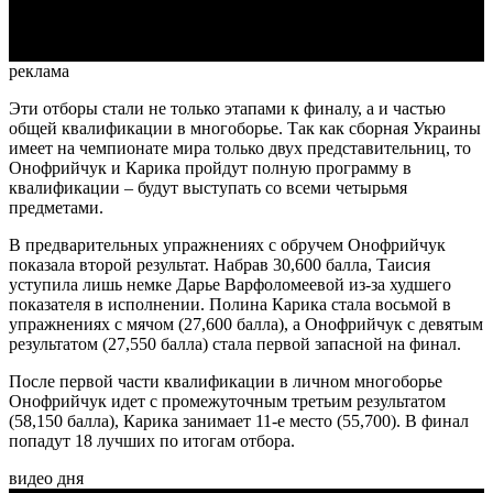
Video
реклама
Эти отборы стали не только этапами к финалу, а и частью
общей квалификации в многоборье. Так как сборная Украины
имеет на чемпионате мира только двух представительниц, то
Онофрийчук и Карика пройдут полную программу в
квалификации – будут выступать со всеми четырьмя
предметами.
В предварительных упражнениях с обручем Онофрийчук
показала второй результат. Набрав 30,600 балла, Таисия
уступила лишь немке Дарье Варфоломеевой из-за худшего
показателя в исполнении. Полина Карика стала восьмой в
упражнениях с мячом (27,600 балла), а Онофрийчук с девятым
результатом (27,550 балла) стала первой запасной на финал.
После первой части квалификации в личном многоборье
Онофрийчук идет с промежуточным третьим результатом
(58,150 балла), Карика занимает 11-е место (55,700). В финал
попадут 18 лучших по итогам отбора.
видео дня