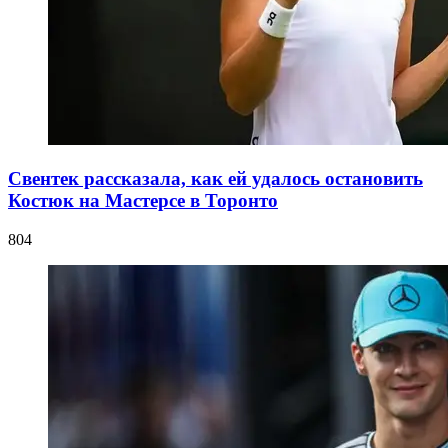
Свентек рассказала, как ей удалось остановить
Костюк на Мастерсе в Торонто
804