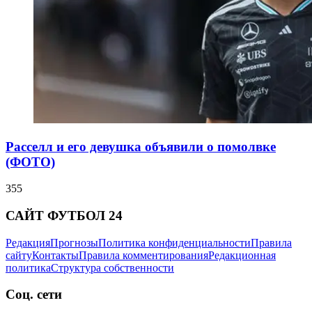
Расселл и его девушка объявили о помолвке
(ФОТО)
355
САЙТ ФУТБОЛ 24
Редакция
Прогнозы
Политика конфиденциальности
Правила
сайту
Контакты
Правила комментирования
Редакционная
политика
Структура собственности
Соц. сети