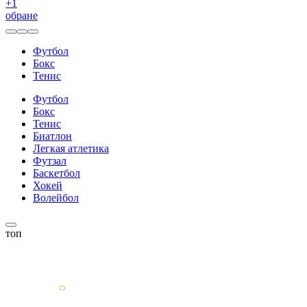
+
1
обране
Футбол
Бокс
Тенис
Футбол
Бокс
Тенис
Биатлон
Легкая атлетика
Футзал
Баскетбол
Хокей
Волейбол
топ