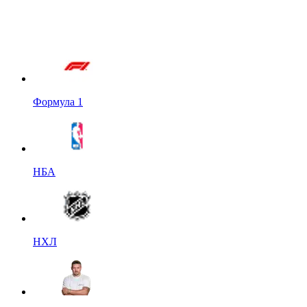
Формула 1
НБА
НХЛ