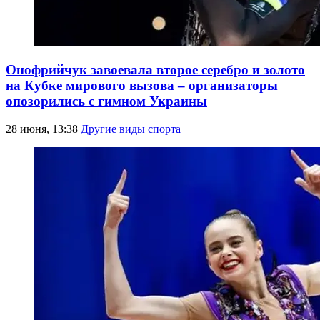
Онофрийчук завоевала второе серебро и золото
на Кубке мирового вызова – организаторы
опозорились с гимном Украины
28 июня, 13:38
Другие виды спорта