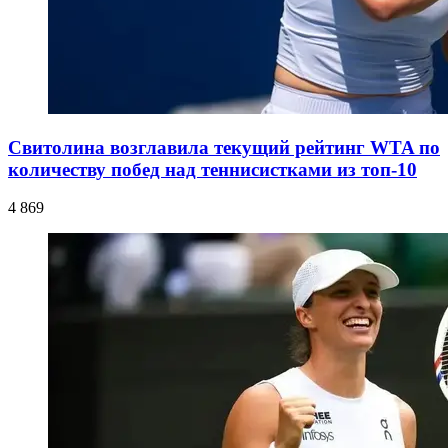
Свитолина возглавила текущий рейтинг WTA по
количеству побед над теннисистками из топ-10
4 869