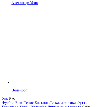
Александр Усик
Волейбол
Укр
Рус
Футбол
Бокс
Тенис
Биатлон
Легкая атлетика
Футзал
Баскетбол
Хокей
Волейбол
Другие виды спорта
Сайт