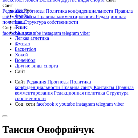
Сайт
Укр
Рус
Редакция
Прогнозы
Политика конфиденциальности
Правила
Футбол
сайту
Контакты
Правила комментирования
Редакционная
Бокс
политика
Структура собственности
Тенис
Соц. сети
Биатлон
facebook
x
youtube
instagram
telegram
viber
Легкая атлетика
Футзал
Баскетбол
Хокей
Волейбол
Другие виды спорта
Сайт
Сайт
Редакция
Прогнозы
Политика
конфиденциальности
Правила сайту
Контакты
Правила
комментирования
Редакционная политика
Структура
собственности
Соц. сети
facebook
x
youtube
instagram
telegram
viber
Таисия Онофрийчук