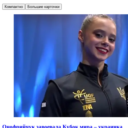
Компактно
Большие карточки
Онофрийчук завоевала Кубок мира – украинка