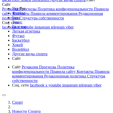
Сайт
Укр
Рус
Редакция
Прогнозы
Политика конфиденциальности
Правила
Футбол
сайту
Контакты
Правила комментирования
Редакционная
Бокс
политика
Структура собственности
Тенис
Соц. сети
Биатлон
facebook
x
youtube
instagram
telegram
viber
Легкая атлетика
Футзал
Баскетбол
Хокей
Волейбол
Другие виды спорта
Сайт
Сайт
Редакция
Прогнозы
Политика
конфиденциальности
Правила сайту
Контакты
Правила
комментирования
Редакционная политика
Структура
собственности
Соц. сети
facebook
x
youtube
instagram
telegram
viber
Спорт
Новости Cпорта