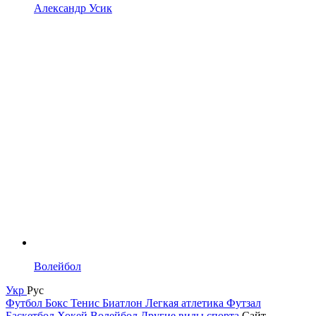
Александр Усик
Волейбол
Укр
Рус
Футбол
Бокс
Тенис
Биатлон
Легкая атлетика
Футзал
Баскетбол
Хокей
Волейбол
Другие виды спорта
Сайт