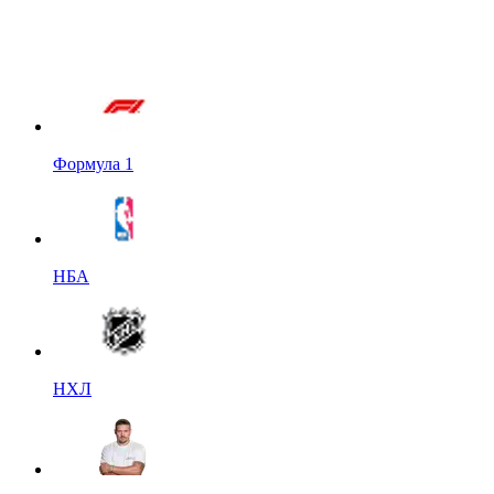
Формула 1
НБА
НХЛ