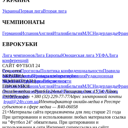
УКРАИНА
Украина
Первая лига
Вторая лига
ЧЕМПИОНАТЫ
Германия
Испания
Англия
Италия
Бельгия
МЛС
Нидерланды
Фран
ЕВРОКУБКИ
Лига чемпионов
Лига Европы
Юношеская лига УЕФА
Лига
конференций
САЙТ ФУТБОЛ 24
Редакция
Соц. сети
Прогнозы
Политика конфиденциальности
Правила
сайту
facebook
УКРАИНА
Контакты
x
youtube
Правила комментирования
instagram
telegram
viber
Редакционная
политика
Украина
ЧЕМПИОНАТЫ
Первая лига
Структура собственности
Вторая лига
Германия
ЕВРОКУБКИ
Испания
Англия
Италия
Бельгия
МЛС
Нидерланды
Фран
Лига чемпионов
Онлайн-медиа «Футбол 24»
Лига Европы
пл. Галицкая, дом. 15, м. Львов,
Юношеская лига УЕФА
Лига
конференций
79008
Телефон +380 (32) 229-77-77
Адрес электронной почты
legal@24tv.com.ua
Идентификатор онлайн-медиа в Реестре
субъектов в сфере медиа — R40-06058
21+
Материалы сайта предназначены для лиц старше 21 года
При цитировании и использовании любых материалов ссылка
на "Футбол 24" обязательна. При цитировании и
использовании в сети Интернет гиперссылка на сайтт