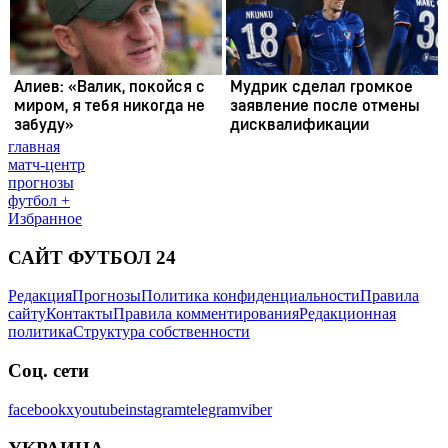
главная
матч-центр
прогнозы
футбол +
Избранное
САЙТ ФУТБОЛ 24
Редакция
Прогнозы
Политика конфиденциальности
Правила
сайту
Контакты
Правила комментирования
Редакционная
политика
Структура собственности
Соц. сети
facebook
x
youtube
instagram
telegram
viber