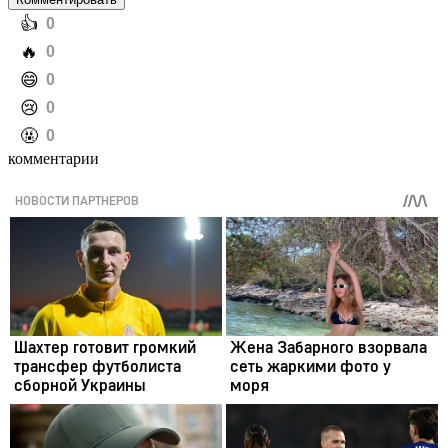
️👍
0
️🔥
0
️😄
0
️😢
0
️🤬
0
комментарии