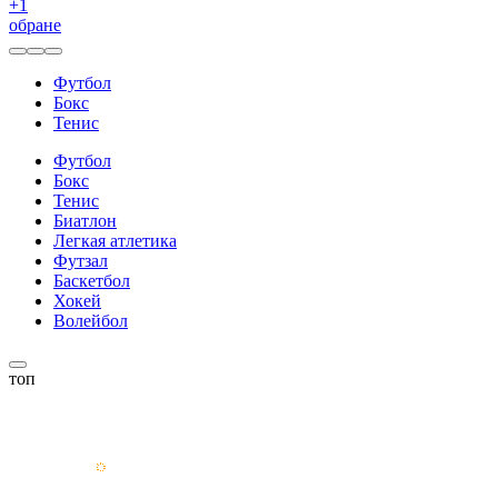
+
1
обране
Футбол
Бокс
Тенис
Футбол
Бокс
Тенис
Биатлон
Легкая атлетика
Футзал
Баскетбол
Хокей
Волейбол
топ