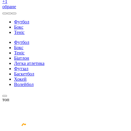
+
1
обране
Футбол
Бокс
Теніс
Футбол
Бокс
Теніс
Біатлон
Легка атлетика
Футзал
Баскетбол
Хокей
Волейбол
топ