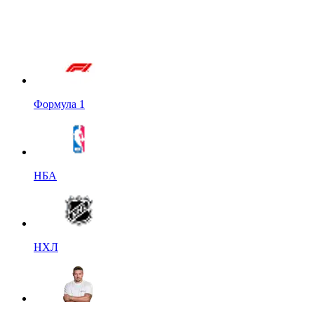
Формула 1
НБА
НХЛ