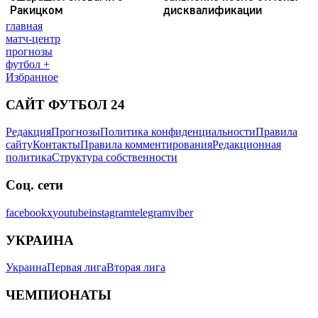
главная
матч-центр
прогнозы
футбол +
Избранное
САЙТ ФУТБОЛ 24
Редакция
Прогнозы
Политика конфиденциальности
Правила
сайту
Контакты
Правила комментирования
Редакционная
политика
Структура собственности
Соц. сети
facebook
x
youtube
instagram
telegram
viber
УКРАИНА
Украина
Первая лига
Вторая лига
ЧЕМПИОНАТЫ