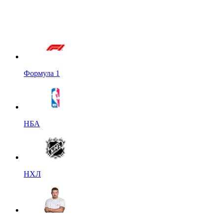
Формула 1
НБА
НХЛ