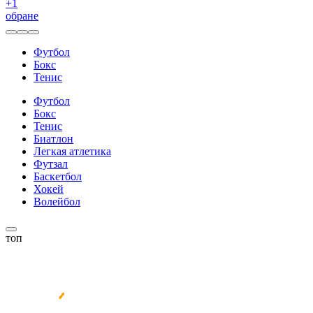
+
1
обране
Футбол
Бокс
Тенис
Футбол
Бокс
Тенис
Биатлон
Легкая атлетика
Футзал
Баскетбол
Хокей
Волейбол
топ