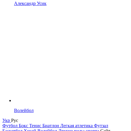
Александр Усик
Волейбол
Укр
Рус
Футбол
Бокс
Тенис
Биатлон
Легкая атлетика
Футзал
Баскетбол
Хокей
Волейбол
Другие виды спорта
Сайт