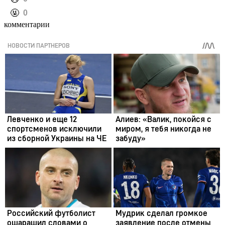
️🤬
0
комментарии