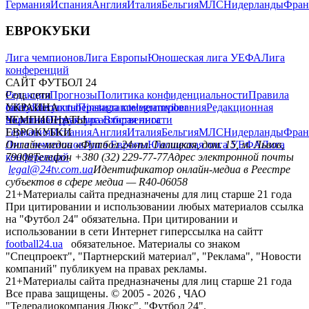
Германия
Испания
Англия
Италия
Бельгия
МЛС
Нидерланды
Фран
ЕВРОКУБКИ
Лига чемпионов
Лига Европы
Юношеская лига УЕФА
Лига
конференций
САЙТ ФУТБОЛ 24
Редакция
Соц. сети
Прогнозы
Политика конфиденциальности
Правила
сайту
facebook
УКРАИНА
Контакты
x
youtube
Правила комментирования
instagram
telegram
viber
Редакционная
политика
Украина
ЧЕМПИОНАТЫ
Первая лига
Структура собственности
Вторая лига
Германия
ЕВРОКУБКИ
Испания
Англия
Италия
Бельгия
МЛС
Нидерланды
Фран
Лига чемпионов
Онлайн-медиа «Футбол 24»
Лига Европы
пл. Галицкая, дом. 15, м. Львов,
Юношеская лига УЕФА
Лига
конференций
79008
Телефон +380 (32) 229-77-77
Адрес электронной почты
legal@24tv.com.ua
Идентификатор онлайн-медиа в Реестре
субъектов в сфере медиа — R40-06058
21+
Материалы сайта предназначены для лиц старше 21 года
При цитировании и использовании любых материалов ссылка
на "Футбол 24" обязательна. При цитировании и
использовании в сети Интернет гиперссылка на сайтт
football24.ua
обязательное. Материалы со знаком
"Спецпроект", "Партнерский материал", "Реклама", "Новости
компаний" публикуем на правах рекламы.
21+
Материалы сайта предназначены для лиц старше 21 года
Все права защищены. © 2005 -
2026
, ЧАО
"Телерадиокомпания Люкс". "Футбол 24".