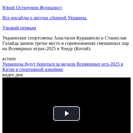
Юрий Остроумов
Журналист
Все инсайды о звездах сборной Украины.
Узнавай первым
Украинские спортсмены Анастасия Курашвили и Станислав
Галайда заняли третье место в соревнованиях смешанных пар
на Всемирных играх-2025 в Чэнду (Китай).
кстати
Украинцы будут бороться за медали Всемирных игр-2025 в
Китае в спортивной аэробике
видео дня
Play