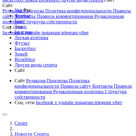
Сайт
Укр
Рус
Редакция
Прогнозы
Политика конфиденциальности
Правила
Футбол
сайту
Контакты
Правила комментирования
Редакционная
Бокс
политика
Структура собственности
Тенис
Соц. сети
Биатлон
facebook
x
youtube
instagram
telegram
viber
Легкая атлетика
Футзал
Баскетбол
Хокей
Волейбол
Другие виды спорта
Сайт
Сайт
Редакция
Прогнозы
Политика
конфиденциальности
Правила сайту
Контакты
Правила
комментирования
Редакционная политика
Структура
собственности
Соц. сети
facebook
x
youtube
instagram
telegram
viber
Спорт
Новости Cпорта