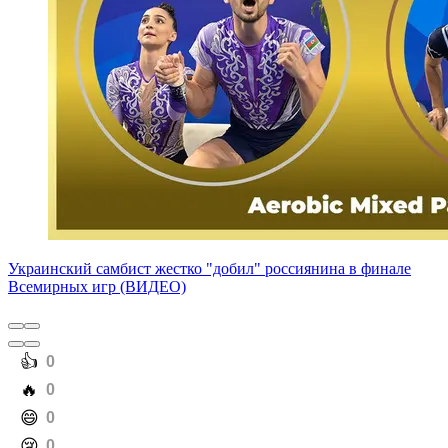
Украинский самбист жестко "добил" россиянина в финале
Всемирных игр (ВИДЕО)
️👍
0
️🔥
0
️😄
0
️😢
0