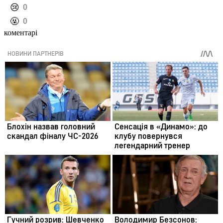
️😢
0
️🤬
0
коментарі