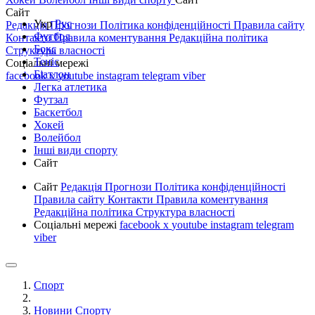
Сайт
Укр
Рус
Редакція
Прогнози
Політика конфіденційності
Правила сайту
Футбол
Контакти
Правила коментування
Редакційна політика
Бокс
Структура власності
Теніс
Соціальні мережі
Біатлон
facebook
x
youtube
instagram
telegram
viber
Легка атлетика
Футзал
Баскетбол
Хокей
Волейбол
Інші види спорту
Сайт
Сайт
Редакція
Прогнози
Політика конфіденційності
Правила сайту
Контакти
Правила коментування
Редакційна політика
Структура власності
Соціальні мережі
facebook
x
youtube
instagram
telegram
viber
Спорт
Новини Спорту