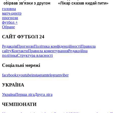
головна
матч-центр
прогнози
футбол +
Обране
САЙТ ФУТБОЛ 24
Редакція
Прогнози
Політика конфіденційності
Правила
сайту
Контакти
Правила коментування
Редакційна
політика
Структура власності
Соціальні мережі
facebook
x
youtube
instagram
telegram
viber
УКРАЇНА
Україна
Перша ліга
Друга ліга
ЧЕМПІОНАТИ