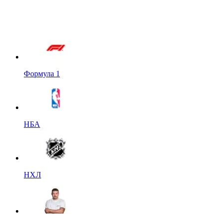
Формула 1
НБА
НХЛ