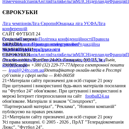
Німеччина
Іспанія
Англія
Італія
Бельгія
МЛС
Нідерланди
Франція
П
ЄВРОКУБКИ
Ліга чемпіонів
Ліга Європи
Юнацька ліга УЄФА
Ліга
конференцій
САЙТ ФУТБОЛ 24
Редакція
Соціальні мережі
Прогнози
Політика конфіденційності
Правила
сайту
facebook
УКРАЇНА
Контакти
x
youtube
Правила коментування
instagram
telegram
viber
Редакційна
політика
Україна
ЧЕМПІОНАТИ
Перша ліга
Структура власності
Друга ліга
Німеччина
ЄВРОКУБКИ
Іспанія
Англія
Італія
Бельгія
МЛС
Нідерланди
Франція
П
Ліга чемпіонів
Онлайн-медіа «Футбол 24»
Ліга Європи
Юнацька ліга УЄФА
пл. Галицька, буд. 15, м. Львів,
Ліга
конференцій
79008
Телефон +380 (32) 229-77-77
Адреса електронної пошти
—
legal@24tv.com.ua
Ідентифікатор онлайн-медіа в Реєстрі
суб’єктів у сфері медіа — R40-06058
21+
Матеріали сайту призначені для осіб старше 21 року
При цитуванні і використанні будь-яких матеріалів посилання
на "Футбол 24" обов'язкове. При цитуванні і використанні в
мережі Інтернет гіперпосилання на сайт
football24.ua
обов'язкове. Матеріали зі знаком "Спецпроект",
"Партнерський матеріал", "Реклама", "Новини компаній"
публікуємо на правах реклами.
21+
Матеріали сайту призначені для осіб старше 21 року
Усi права захищенi. © 2005 -
2026
, ПрАТ "Телерадіокомпанія
Люкс". "Футбол 24".