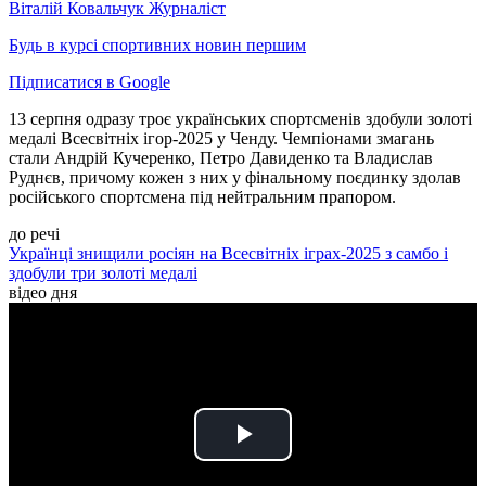
Віталій Ковальчук
Журналіст
Будь в курсі спортивних новин першим
Підписатися в Google
13 серпня одразу троє українських спортсменів здобули золоті
медалі Всесвітніх ігор-2025 у Ченду. Чемпіонами змагань
стали Андрій Кучеренко, Петро Давиденко та Владислав
Руднєв, причому кожен з них у фінальному поєдинку здолав
російського спортсмена під нейтральним прапором.
до речі
Українці знищили росіян на Всесвітніх іграх-2025 з самбо і
здобули три золоті медалі
відео дня
Play