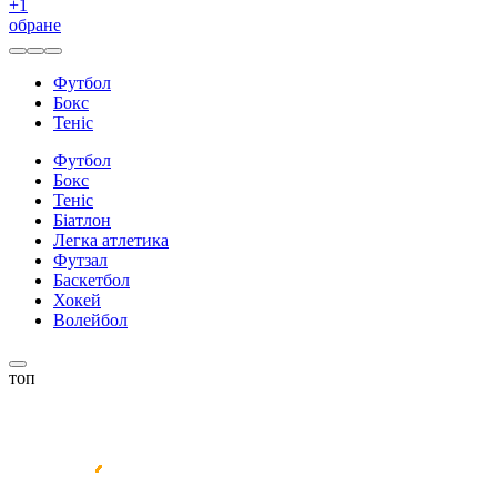
+
1
обране
Футбол
Бокс
Теніс
Футбол
Бокс
Теніс
Біатлон
Легка атлетика
Футзал
Баскетбол
Хокей
Волейбол
топ