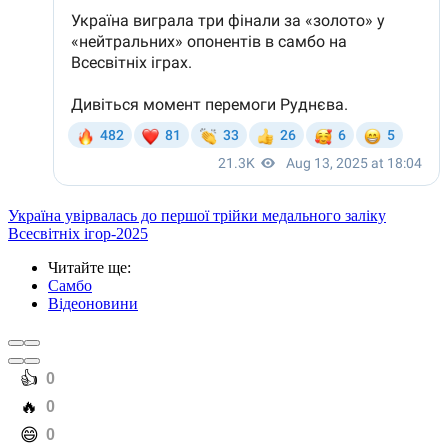
Україна увірвалась до першої трійки медального заліку
Всесвітніх ігор-2025
Читайте ще
:
Самбо
Відеоновини
️👍
0
️🔥
0
️😄
0