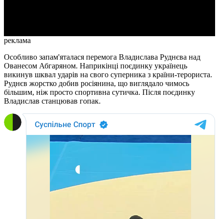
Video
реклама
Особливо запам'яталася перемога Владислава Руднєва над
Ованесом Абгаряном. Наприкінці поєдинку українець
викинув шквал ударів на свого суперника з країни-терориста.
Руднєв жорстко добив росіянина, що виглядало чимось
більшим, ніж просто спортивна сутичка. Після поєдинку
Владислав станцював гопак.