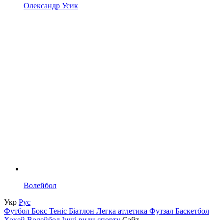
Олександр Усик
Волейбол
Укр
Рус
Футбол
Бокс
Теніс
Біатлон
Легка атлетика
Футзал
Баскетбол
Хокей
Волейбол
Інші види спорту
Сайт