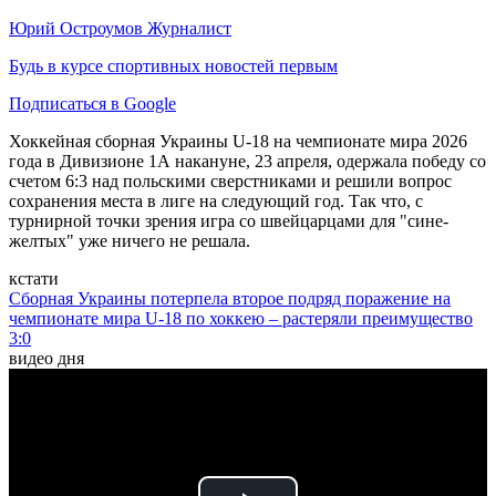
Юрий Остроумов
Журналист
Будь в курсе спортивных новостей первым
Подписаться в Google
Хоккейная сборная Украины U-18 на чемпионате мира 2026
года в Дивизионе 1А накануне, 23 апреля, одержала победу со
счетом 6:3 над польскими сверстниками и решили вопрос
сохранения места в лиге на следующий год. Так что, с
турнирной точки зрения игра со швейцарцами для "сине-
желтых" уже ничего не решала.
кстати
Сборная Украины потерпела второе подряд поражение на
чемпионате мира U-18 по хоккею – растеряли преимущество
3:0
видео дня