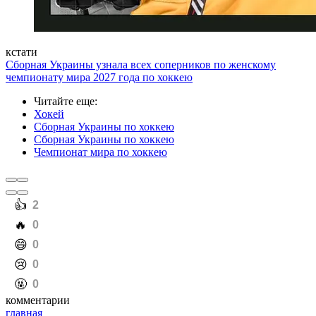
кстати
Сборная Украины узнала всех соперников по женскому
чемпионату мира 2027 года по хоккею
Читайте еще
:
Хокей
Сборная Украины по хоккею
Сборная Украины по хоккею
Чемпионат мира по хоккею
️👍
2
️🔥
0
️😄
0
️😢
0
️🤬
0
комментарии