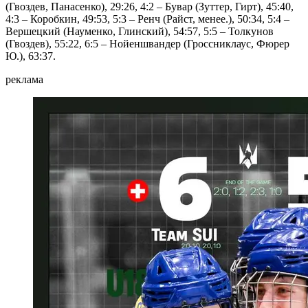
(Гвоздев, Панасенко), 29:26, 4:2 – Бувар (Зуттер, Гирт), 45:40,
4:3 – Коробкин, 49:53, 5:3 – Ренч (Райст, менее.), 50:34, 5:4 –
Вершецкий (Науменко, Глинский), 54:57, 5:5 – Толкунов
(Гвоздев), 55:22, 6:5 – Нойеншвандер (Гроссниклаус, Фюрер
Ю.), 63:37.
реклама