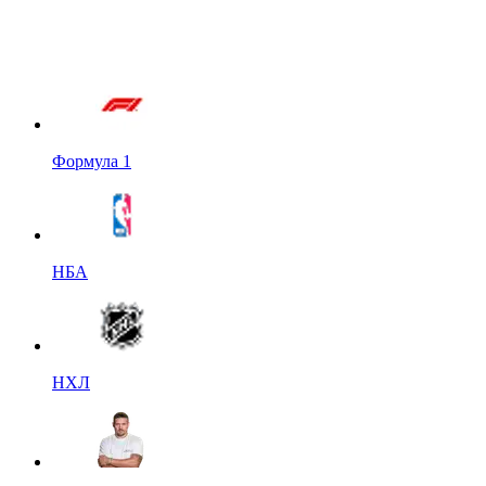
Формула 1
НБА
НХЛ