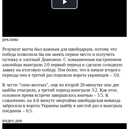
Play
Video
реклама
Результат матча был важным для швейцарцев, потому что
победа позволила бы им занять первое место и получить
путевку в элитный Дивизион. С повышенным настроением
альпийцы выиграли 2:0 первый период и сделали солидную
заявку на итоговую победу. Тем более, что в начале второго
периода они в третий раз поразили ворота украинцев – 3:0.
К чести "сине-желтых", еще во второй 20-минутке они две
шайбы отыграли, а третий период выиграли 3:2. Как итог,
основное время встречи завершилось вничью – 5:5. К
сожалению, на 4-й минуте овертайма швейцарская команда
забросила в ворота Украины шайбу в шестой раз и выиграла
поединок – 6:5.
видео дня