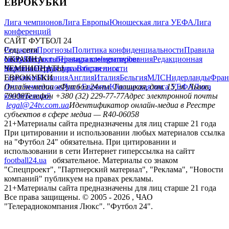
главная
матч-центр
прогнозы
футбол +
Избранное
САЙТ ФУТБОЛ 24
Редакция
Прогнозы
Политика конфиденциальности
Правила
сайту
Контакты
Правила комментирования
Редакционная
политика
Структура собственности
Соц. сети
facebook
x
youtube
instagram
telegram
viber
УКРАИНА