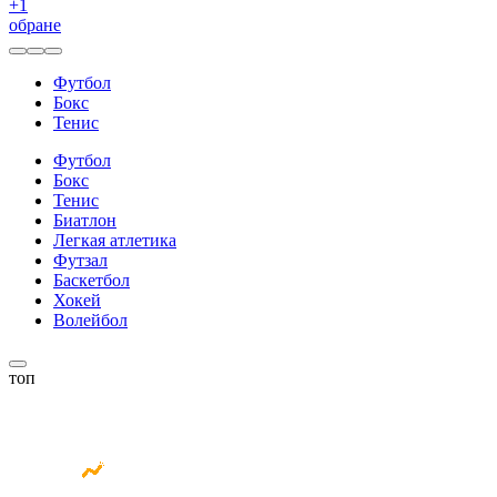
+
1
обране
Футбол
Бокс
Тенис
Футбол
Бокс
Тенис
Биатлон
Легкая атлетика
Футзал
Баскетбол
Хокей
Волейбол
топ