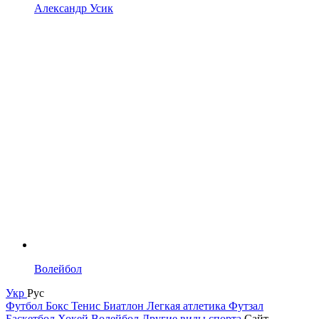
Александр Усик
Волейбол
Укр
Рус
Футбол
Бокс
Тенис
Биатлон
Легкая атлетика
Футзал
Баскетбол
Хокей
Волейбол
Другие виды спорта
Сайт