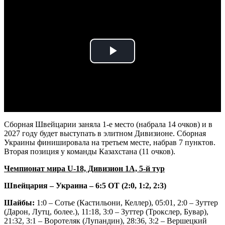
Play
Video
Сборная Швейцарии заняла 1-е место (набрала 14 очков) и в
2027 году будет выступать в элитном Дивизионе. Сборная
Украины финишировала на третьем месте, набрав 7 пунктов.
Вторая позиция у команды Казахстана (11 очков).
Чемпионат мира U-18, Дивизион 1А, 5-й тур
Швейцария – Украина – 6:5 ОТ (2:0, 1:2, 2:3)
Шайбы:
1:0 – Сотье (Кастильони, Келлер), 05:01, 2:0 – Зуттер
(Дарон, Лутц, более.), 11:18, 3:0 – Зуттер (Трокслер, Бувар),
21:32, 3:1 – Воротеляк (Лупандин), 28:36, 3:2 – Вершецкий