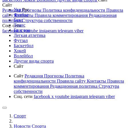
Сайт
Укр
Рус
Редакция
Прогнозы
Политика конфиденциальности
Правила
Футбол
сайту
Контакты
Правила комментирования
Редакционная
Бокс
политика
Структура собственности
Тенис
Соц. сети
Биатлон
facebook
x
youtube
instagram
telegram
viber
Легкая атлетика
Футзал
Баскетбол
Хокей
Волейбол
Другие виды спорта
Сайт
Сайт
Редакция
Прогнозы
Политика
конфиденциальности
Правила сайту
Контакты
Правила
комментирования
Редакционная политика
Структура
собственности
Соц. сети
facebook
x
youtube
instagram
telegram
viber
Спорт
Новости Cпорта