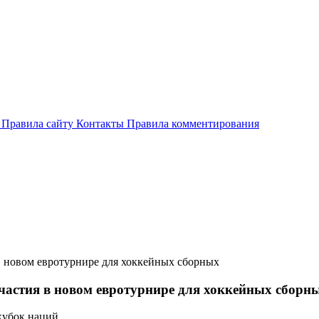
и
Правила сайту
Контакты
Правила комментирования
в новом евротурнире для хоккейных сборных
частия в новом евротурнире для хоккейных сборн
кубок наций.