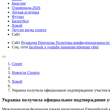
Биатлон
Олимпиада-2026
Легкая атлетика
Футзал
Баскетбол
Хокей
Другие виды спорта
Сайт
Сайт
Редакция
Прогнозы
Политика конфиденциальност
Соц. сети
facebook
x
youtube
instagram
telegram
viber
Спорт
Новости Cпорта
Хокей
Украина получила официальное подтверждение участия 
Украина получила официальное подтверждение у
Международная федерация хоккея анонсировала Европейский 