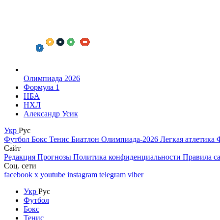
Олимпиада 2026
Формула 1
НБА
НХЛ
Александр Усик
Укр
Рус
Футбол
Бокс
Тенис
Биатлон
Олимпиада-2026
Легкая атлетика
Сайт
Редакция
Прогнозы
Политика конфиденциальности
Правила с
Соц. сети
facebook
x
youtube
instagram
telegram
viber
Укр
Рус
Футбол
Бокс
Тенис