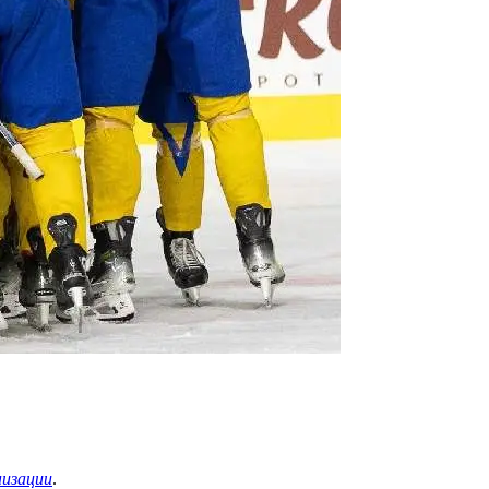
низации
.