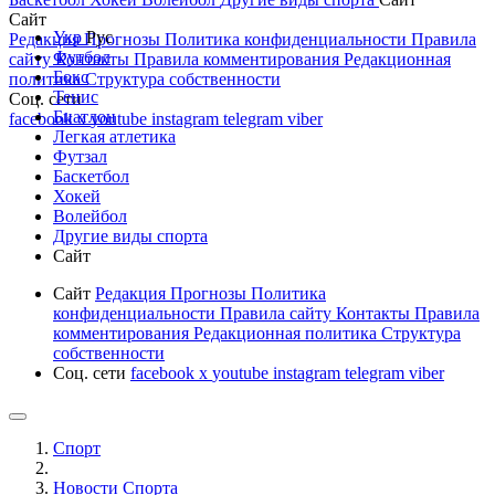
Сайт
Укр
Рус
Редакция
Прогнозы
Политика конфиденциальности
Правила
Футбол
сайту
Контакты
Правила комментирования
Редакционная
Бокс
политика
Структура собственности
Тенис
Соц. сети
Биатлон
facebook
x
youtube
instagram
telegram
viber
Легкая атлетика
Футзал
Баскетбол
Хокей
Волейбол
Другие виды спорта
Сайт
Сайт
Редакция
Прогнозы
Политика
конфиденциальности
Правила сайту
Контакты
Правила
комментирования
Редакционная политика
Структура
собственности
Соц. сети
facebook
x
youtube
instagram
telegram
viber
Спорт
Новости Cпорта