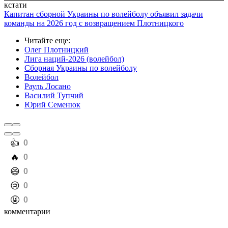
кстати
Капитан сборной Украины по волейболу объявил задачи
команды на 2026 год с возвращением Плотницкого
Читайте еще
:
Олег Плотницкий
Лига наций-2026 (волейбол)
Сборная Украины по волейболу
Волейбол
Рауль Лосано
Василий Тупчий
Юрий Семенюк
️👍
0
️🔥
0
️😄
0
️😢
0
️🤬
0
комментарии