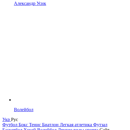
Александр Усик
Волейбол
Укр
Рус
Футбол
Бокс
Тенис
Биатлон
Легкая атлетика
Футзал
Баскетбол
Хокей
Волейбол
Другие виды спорта
Сайт