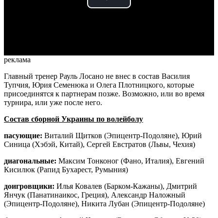
Play
Video
реклама
Главный тренер Рауль Лосано не внес в состав Василия
Тупчия, Юрия Семенюка и Олега Плотницкого, которые
присоединятся к партнерам позже. Возможно, или во время
турнира, или уже после него.
Состав сборной Украины по волейболу
пасующие:
Виталий Щитков (Эпицентр-Подоляне), Юрий
Синица (Хэбэй, Китай), Сергей Евстратов (Львы, Чехия)
диагональные:
Максим Тонконог (Фано, Италия), Евгений
Кисилюк (Рапид Бухарест, Румыния)
доигровщики:
Илья Ковалев (Барком-Кажаны), Дмитрий
Янчук (Панатинаикос, Греция), Александр Наложный
(Эпицентр-Подоляне), Никита Лубан (Эпицентр-Подоляне)