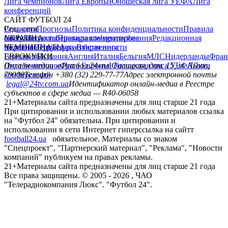
Лига чемпионов
Лига Европы
Юношеская лига УЕФА
Лига
конференций
САЙТ ФУТБОЛ 24
Редакция
Соц. сети
Прогнозы
Политика конфиденциальности
Правила
сайту
facebook
УКРАИНА
Контакты
x
youtube
Правила комментирования
instagram
telegram
viber
Редакционная
политика
Украина
ЧЕМПИОНАТЫ
Первая лига
Структура собственности
Вторая лига
Германия
ЕВРОКУБКИ
Испания
Англия
Италия
Бельгия
МЛС
Нидерланды
Фран
Лига чемпионов
Онлайн-медиа «Футбол 24»
Лига Европы
пл. Галицкая, дом. 15, м. Львов,
Юношеская лига УЕФА
Лига
конференций
79008
Телефон +380 (32) 229-77-77
Адрес электронной почты
legal@24tv.com.ua
Идентификатор онлайн-медиа в Реестре
субъектов в сфере медиа — R40-06058
21+
Материалы сайта предназначены для лиц старше 21 года
При цитировании и использовании любых материалов ссылка
на "Футбол 24" обязательна. При цитировании и
использовании в сети Интернет гиперссылка на сайтт
football24.ua
обязательное. Материалы со знаком
"Спецпроект", "Партнерский материал", "Реклама", "Новости
компаний" публикуем на правах рекламы.
21+
Материалы сайта предназначены для лиц старше 21 года
Все права защищены. © 2005 -
2026
, ЧАО
"Телерадиокомпания Люкс". "Футбол 24".