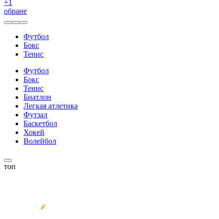
+
1
обране
Футбол
Бокс
Тенис
Футбол
Бокс
Тенис
Биатлон
Легкая атлетика
Футзал
Баскетбол
Хокей
Волейбол
топ