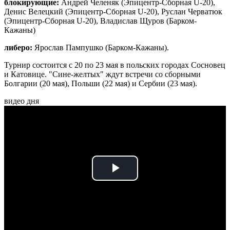
блокирующие:
Андрей Челеняк (Эпицентр-Сборная U-20),
Денис Велецкий (Эпицентр-Сборная U-20), Руслан Черватюк
(Эпицентр-Сборная U-20), Владислав Щуров (Барком-
Кажаны)
либеро:
Ярослав Пампушко (Барком-Кажаны).
Турнир состоится с 20 по 23 мая в польских городах Сосновец
и Катовице. "Сине-желтых" ждут встречи со сборными
Болгарии (20 мая), Польши (22 мая) и Сербии (23 мая).
видео дня
Play
Video