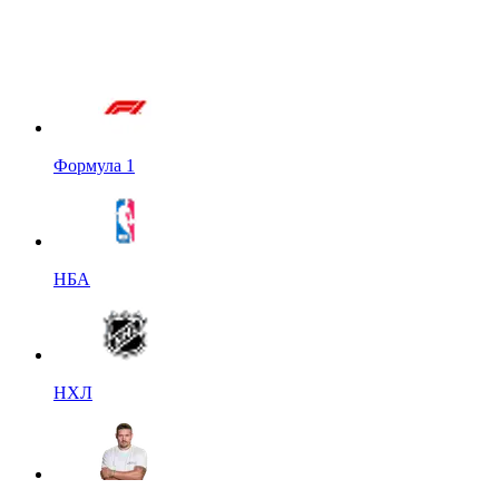
Формула 1
НБА
НХЛ