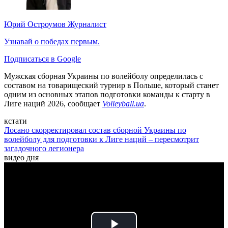
Юрий Остроумов
Журналист
Узнавай о победах первым.
Подписаться в Google
Мужская сборная Украины по волейболу определилась с
составом на товарищеский турнир в Польше, который станет
одним из основных этапов подготовки команды к старту в
Лиге наций 2026, сообщает
Volleyball.ua
.
кстати
Лосано скорректировал состав сборной Украины по
волейболу для подготовки к Лиге наций – пересмотрит
загадочного легионера
видео дня