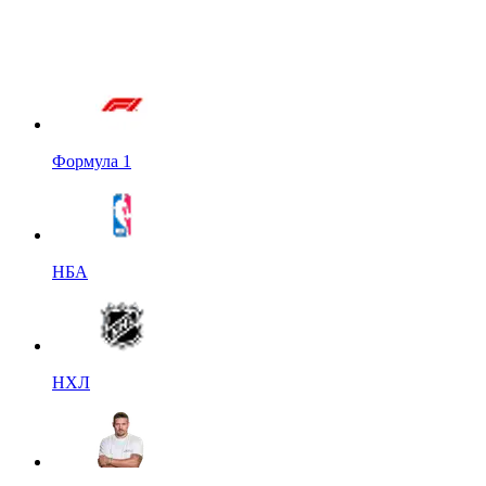
Формула 1
НБА
НХЛ