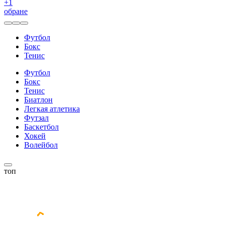
+
1
обране
Футбол
Бокс
Тенис
Футбол
Бокс
Тенис
Биатлон
Легкая атлетика
Футзал
Баскетбол
Хокей
Волейбол
топ