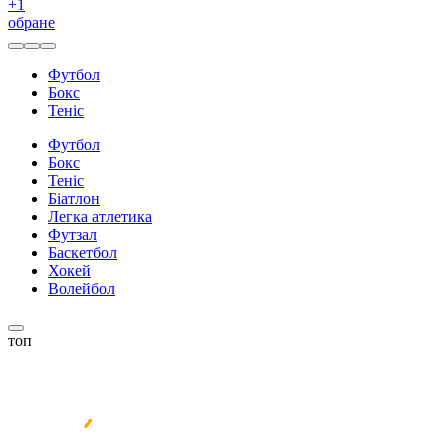
+
1
обране
Футбол
Бокс
Теніс
Футбол
Бокс
Теніс
Біатлон
Легка атлетика
Футзал
Баскетбол
Хокей
Волейбол
топ