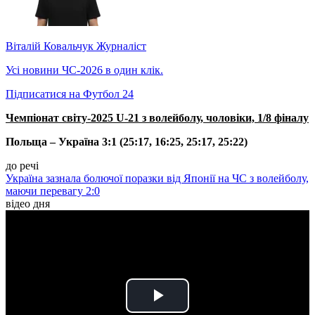
Віталій Ковальчук
Журналіст
Усі новини ЧС-2026 в один клік.
Підписатися на Футбол 24
Чемпіонат світу-2025 U-21 з волейболу, чоловіки, 1/8 фіналу
Польща
– Україна 3:1 (25:17, 16:25, 25:17, 25:22)
до речі
Україна зазнала болючої поразки від Японії на ЧС з волейболу,
маючи перевагу 2:0
відео дня
Play