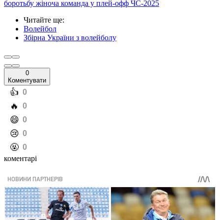
боротьбу жіноча команда у плей-офф ЧС-2025
Читайте ще
:
Волейбол
Збірна України з волейболу
0
Коментувати
️👍
0
️🔥
0
️😄
0
️😢
0
️🤬
0
коментарі