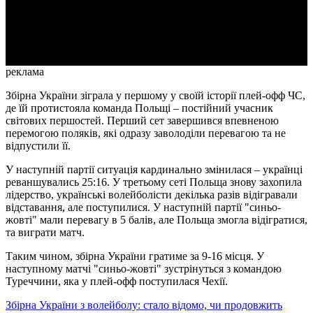
Video
реклама
Збірна України зіграла у першому у своїй історії плей-офф ЧС,
де їй протистояла команда Польщі – постійний учасник
світових першостей. Перший сет завершився впевненою
перемогою поляків, які одразу заволоділи перевагою та не
відпустили її.
У наступній партії ситуація кардинально змінилася
–
українці
реваншувались 25:16. У третьому сеті Польща знову захопила
лідерство, українські волейболісти декілька разів відігравали
відставання, але поступилися. У наступній партії "синьо-
жовті" мали перевагу в 5 балів, але Польща змогла відігратися,
та виграти матч.
Таким чином, збірна України гратиме за 9-16 місця. У
наступному матчі "синьо-жовті" зустрінуться з командою
Туреччини, яка у плей-офф поступилася Чехії.
Збірна України з волейболу: стало відомо, чи продовжить