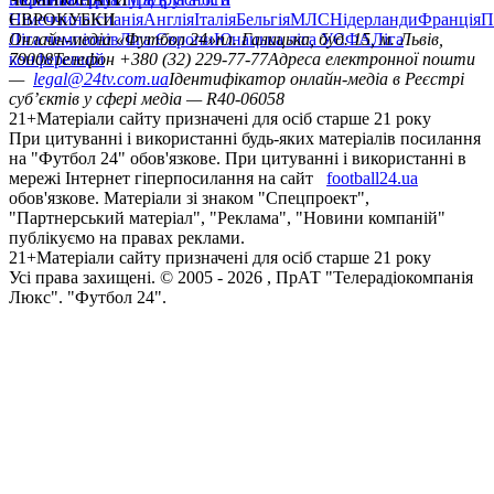
Німеччина
ЄВРОКУБКИ
Іспанія
Англія
Італія
Бельгія
МЛС
Нідерланди
Франція
П
Ліга чемпіонів
Онлайн-медіа «Футбол 24»
Ліга Європи
Юнацька ліга УЄФА
пл. Галицька, буд. 15, м. Львів,
Ліга
конференцій
79008
Телефон +380 (32) 229-77-77
Адреса електронної пошти
—
legal@24tv.com.ua
Ідентифікатор онлайн-медіа в Реєстрі
суб’єктів у сфері медіа — R40-06058
21+
Матеріали сайту призначені для осіб старше 21 року
При цитуванні і використанні будь-яких матеріалів посилання
на "Футбол 24" обов'язкове. При цитуванні і використанні в
мережі Інтернет гіперпосилання на сайт
football24.ua
обов'язкове. Матеріали зі знаком "Спецпроект",
"Партнерський матеріал", "Реклама", "Новини компаній"
публікуємо на правах реклами.
21+
Матеріали сайту призначені для осіб старше 21 року
Усi права захищенi. © 2005 -
2026
, ПрАТ "Телерадіокомпанія
Люкс". "Футбол 24".