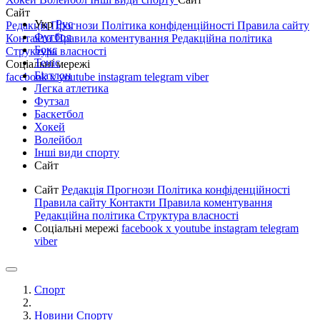
Сайт
Укр
Рус
Редакція
Прогнози
Політика конфіденційності
Правила сайту
Футбол
Контакти
Правила коментування
Редакційна політика
Бокс
Структура власності
Теніс
Соціальні мережі
Біатлон
facebook
x
youtube
instagram
telegram
viber
Легка атлетика
Футзал
Баскетбол
Хокей
Волейбол
Інші види спорту
Сайт
Сайт
Редакція
Прогнози
Політика конфіденційності
Правила сайту
Контакти
Правила коментування
Редакційна політика
Структура власності
Соціальні мережі
facebook
x
youtube
instagram
telegram
viber
Спорт
Новини Спорту