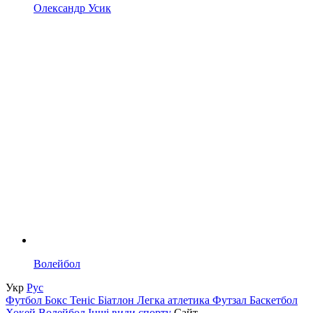
Олександр Усик
Волейбол
Укр
Рус
Футбол
Бокс
Теніс
Біатлон
Легка атлетика
Футзал
Баскетбол
Хокей
Волейбол
Інші види спорту
Сайт