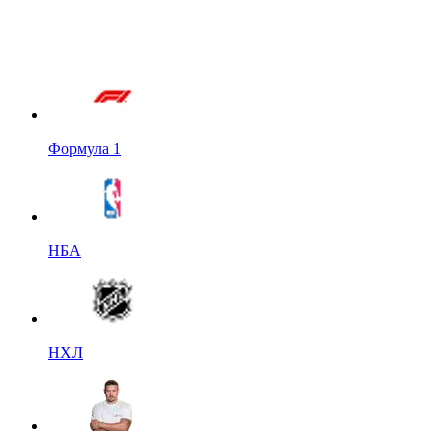
Формула 1
НБА
НХЛ