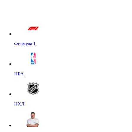
Формула 1
НБА
НХЛ