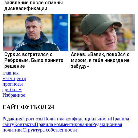
главная
матч-центр
прогнозы
футбол +
Избранное
САЙТ ФУТБОЛ 24
Редакция
Прогнозы
Политика конфиденциальности
Правила
сайту
Контакты
Правила комментирования
Редакционная
политика
Структура собственности