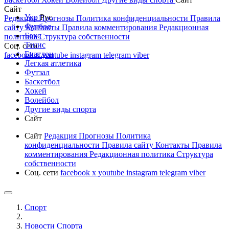
Сайт
Укр
Рус
Редакция
Прогнозы
Политика конфиденциальности
Правила
Футбол
сайту
Контакты
Правила комментирования
Редакционная
Бокс
политика
Структура собственности
Тенис
Соц. сети
Биатлон
facebook
x
youtube
instagram
telegram
viber
Легкая атлетика
Футзал
Баскетбол
Хокей
Волейбол
Другие виды спорта
Сайт
Сайт
Редакция
Прогнозы
Политика
конфиденциальности
Правила сайту
Контакты
Правила
комментирования
Редакционная политика
Структура
собственности
Соц. сети
facebook
x
youtube
instagram
telegram
viber
Спорт
Новости Cпорта