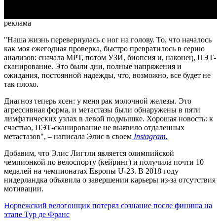
реклама
"Наша жизнь перевернулась с ног на голову. То, что началось
как моя ежегодная проверка, быстро превратилось в серию
анализов: сначала МРТ, потом УЗИ, биопсия и, наконец, ПЭТ-
сканирование. Это были дни, полные напряжения и
ожидания, постоянной надежды, что, возможно, все будет не
так плохо.
Диагноз теперь ясен: у меня рак молочной железы. Это
агрессивная форма, и метастазы были обнаружены в пяти
лимфатических узлах в левой подмышке. Хорошая новость: к
счастью, ПЭТ-сканирование не выявило отдаленных
метастазов", – написала Элис в своем
Instagram.
Добавим, что Элис Лигтли является олимпийской
чемпионкой по велоспорту (кейринг) и получила почти 10
медалей на чемпионатах Европы U-23. В 2018 году
нидерландка объявила о завершении карьеры из-за отсутствия
мотивации.
Норвежский велогонщик потерял сознание после финиша на
этапе Тур де Франс