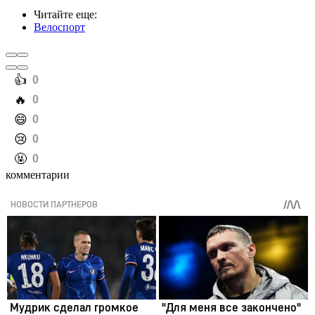
Читайте еще
:
Велоспорт
️👍
0
️🔥
0
️😄
0
️😢
0
️🤬
0
комментарии