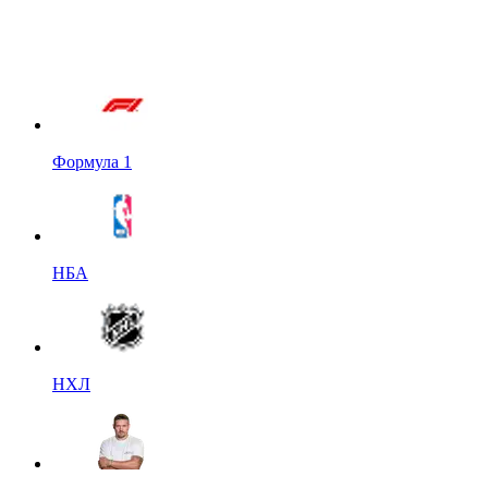
Формула 1
НБА
НХЛ