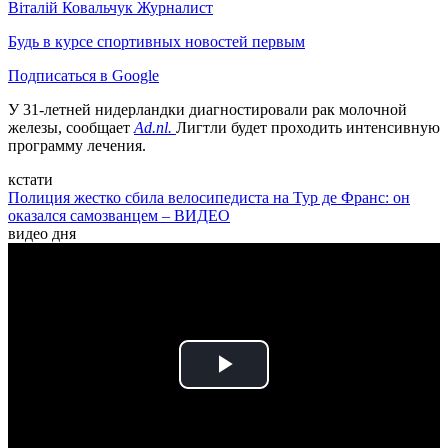
Віталій Ковальчук
Журналист
Будь в курсе спортивных новостей первым
Подписаться в Google
У 31-летней нидерландки диагностировали рак молочной
железы, сообщает
Ad.nl.
Лигтли будет проходить интенсивную
программу лечения.
кстати
Полиция жестко сбила велосипедиста на Тур де Франс: он
оказался самозванцем – ВИДЕО
видео дня
Play
Video