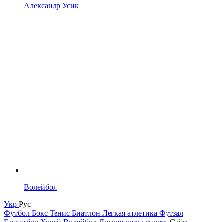
Александр Усик
Волейбол
Укр
Рус
Футбол
Бокс
Тенис
Биатлон
Легкая атлетика
Футзал
Баскетбол
Хокей
Волейбол
Другие виды спорта
Сайт