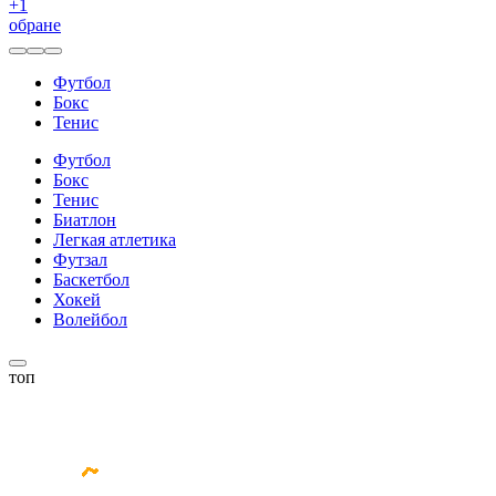
+
1
обране
Футбол
Бокс
Тенис
Футбол
Бокс
Тенис
Биатлон
Легкая атлетика
Футзал
Баскетбол
Хокей
Волейбол
топ