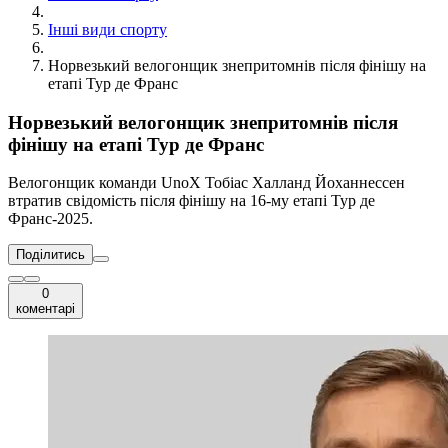
Інші види спорту
Норвезький велогонщик знепритомнів після фінішу на
етапі Тур де Франс
Норвезький велогонщик знепритомнів після
фінішу на етапі Тур де Франс
Велогонщик команди UnoX Тобіас Халланд Йоханнессен
втратив свідомість після фінішу на 16-му етапі Тур де
Франс-2025.
Поділитись
0
коментарі