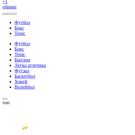
+
1
обране
Футбол
Бокс
Теніс
Футбол
Бокс
Теніс
Біатлон
Легка атлетика
Футзал
Баскетбол
Хокей
Волейбол
топ