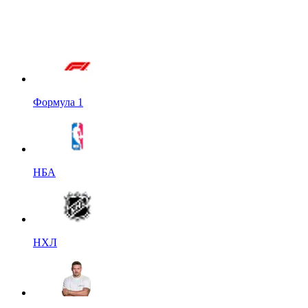
Формула 1
НБА
НХЛ