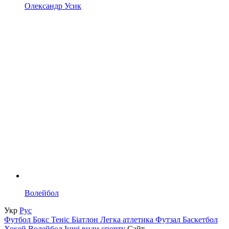
Олександр Усик
Волейбол
Укр
Рус
Футбол
Бокс
Теніс
Біатлон
Легка атлетика
Футзал
Баскетбол
Хокей
Волейбол
Інші види спорту
Сайт