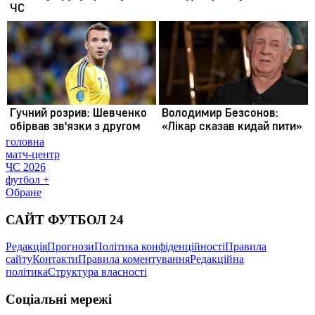
головна
матч-центр
ЧС 2026
футбол +
Обране
САЙТ ФУТБОЛ 24
Редакція
Прогнози
Політика конфіденційності
Правила
сайту
Контакти
Правила коментування
Редакційна
політика
Структура власності
Соціальні мережі