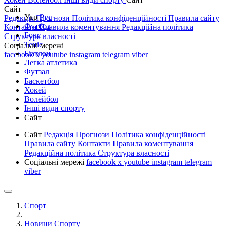
Сайт
Укр
Рус
Редакція
Прогнози
Політика конфіденційності
Правила сайту
Футбол
Контакти
Правила коментування
Редакційна політика
Бокс
Структура власності
Теніс
Соціальні мережі
Біатлон
facebook
x
youtube
instagram
telegram
viber
Легка атлетика
Футзал
Баскетбол
Хокей
Волейбол
Інші види спорту
Сайт
Сайт
Редакція
Прогнози
Політика конфіденційності
Правила сайту
Контакти
Правила коментування
Редакційна політика
Структура власності
Соціальні мережі
facebook
x
youtube
instagram
telegram
viber
Спорт
Новини Спорту