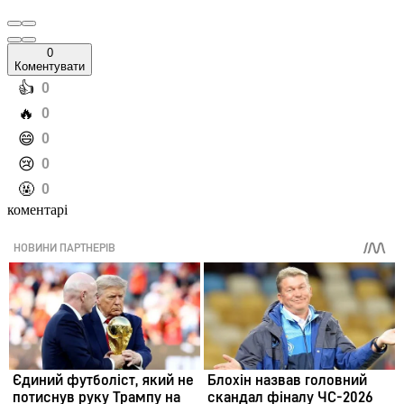
0
Коментувати
️👍
0
️🔥
0
️😄
0
️😢
0
️🤬
0
коментарі