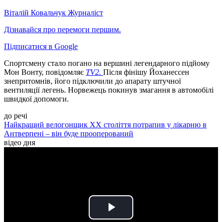
Віталій Ковальчук
Журналіст
Дізнавайся про перемоги першим.
Підписатися в Google
Спортсмену стало погано на вершині легендарного підйому
Мон Вонту, повідомляє
TV2.
Після фінішу Йоханессен
знепритомнів, його підключили до апарату штучної
вентиляції легень. Норвежець покинув змагання в автомобілі
швидкої допомоги.
до речі
Найкращий велогонщик ХХ століття потрапив у лікарню в
Антверпені – він буде прооперований
відео дня
Play