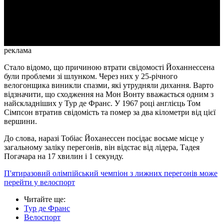
Video
реклама
Стало відомо, що причиною втрати свідомості Йоханнессена
були проблеми зі шлунком. Через них у 25-річного
велогонщика виникли спазми, які утрудняли дихання. Варто
відзначити, що сходження на Мон Вонту вважається одним з
найскладніших у Тур де Франс. У 1967 році англієць Том
Сімпсон втратив свідомість та помер за два кілометри від цієї
вершини.
До слова, наразі Тобіас Йоханессен посідає восьме місце у
загальному заліку перегонів, він відстає від лідера, Тадея
Погачара на 17 хвилин і 1 секунду.
П'ятиразовий олімпійський чемпіон з лижних перегонів може
перейти у велоспорт
Читайте ще
:
Тур де Франс
Велоспорт