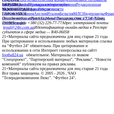
сайту
facebook
УКРАИНА
Контакты
x
youtube
Правила комментирования
instagram
telegram
viber
Редакционная
политика
Украина
ЧЕМПИОНАТЫ
Первая лига
Структура собственности
Вторая лига
Германия
ЕВРОКУБКИ
Испания
Англия
Италия
Бельгия
МЛС
Нидерланды
Фран
Лига чемпионов
Онлайн-медиа «Футбол 24»
Лига Европы
пл. Галицкая, дом. 15, м. Львов,
Юношеская лига УЕФА
Лига
конференций
79008
Телефон +380 (32) 229-77-77
Адрес электронной почты
legal@24tv.com.ua
Идентификатор онлайн-медиа в Реестре
субъектов в сфере медиа — R40-06058
21+
Материалы сайта предназначены для лиц старше 21 года
При цитировании и использовании любых материалов ссылка
на "Футбол 24" обязательна. При цитировании и
использовании в сети Интернет гиперссылка на сайтт
football24.ua
обязательное. Материалы со знаком
"Спецпроект", "Партнерский материал", "Реклама", "Новости
компаний" публикуем на правах рекламы.
21+
Материалы сайта предназначены для лиц старше 21 года
Все права защищены. © 2005 -
2026
, ЧАО
"Телерадиокомпания Люкс". "Футбол 24".