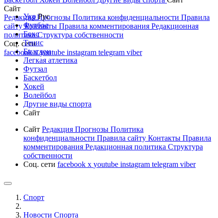
Сайт
Укр
Рус
Редакция
Прогнозы
Политика конфиденциальности
Правила
Футбол
сайту
Контакты
Правила комментирования
Редакционная
Бокс
политика
Структура собственности
Тенис
Соц. сети
Биатлон
facebook
x
youtube
instagram
telegram
viber
Легкая атлетика
Футзал
Баскетбол
Хокей
Волейбол
Другие виды спорта
Сайт
Сайт
Редакция
Прогнозы
Политика
конфиденциальности
Правила сайту
Контакты
Правила
комментирования
Редакционная политика
Структура
собственности
Соц. сети
facebook
x
youtube
instagram
telegram
viber
Спорт
Новости Cпорта