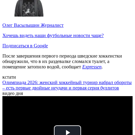
Олег Васылышин
Журналист
Хочешь видеть наши футбольные новости чаще?
Подписаться в Google
После завершения первого периода шведские хоккеистки
обнаружили, что в их раздевалке сломался туалет, а
помещение затопило водой, сообщает
Expressen
.
кстати
Олимпиада 2026: женский хоккейный турнир набрал обороты
– есть первые двойные неудачи и первая серия буллитов
видео дня