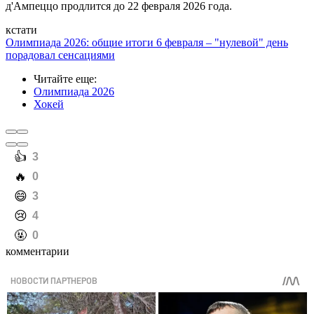
д'Ампеццо продлится до 22 февраля 2026 года.
кстати
Олимпиада 2026: общие итоги 6 февраля – "нулевой" день
порадовал сенсациями
Читайте еще
:
Олимпиада 2026
Хокей
️👍
3
️🔥
0
️😄
3
️😢
4
️🤬
0
комментарии