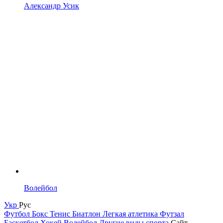
Александр Усик
Волейбол
Укр
Рус
Футбол
Бокс
Тенис
Биатлон
Легкая атлетика
Футзал
Баскетбол
Хокей
Волейбол
Другие виды спорта
Сайт