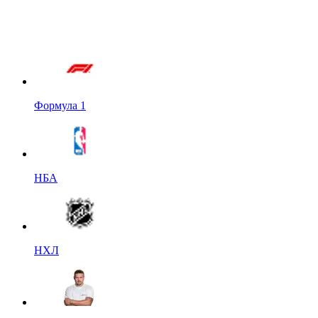
Формула 1
НБА
НХЛ