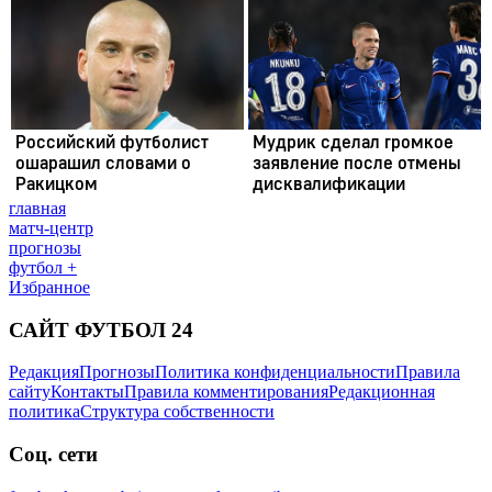
главная
матч-центр
прогнозы
футбол +
Избранное
САЙТ ФУТБОЛ 24
Редакция
Прогнозы
Политика конфиденциальности
Правила
сайту
Контакты
Правила комментирования
Редакционная
политика
Структура собственности
Соц. сети