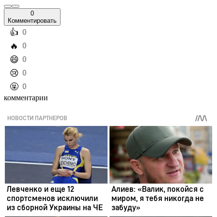
0
Комментировать
️👍
0
️🔥
0
️😄
0
️😢
0
️🤬
0
комментарии