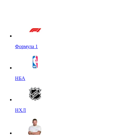
Формула 1
НБА
НХЛ