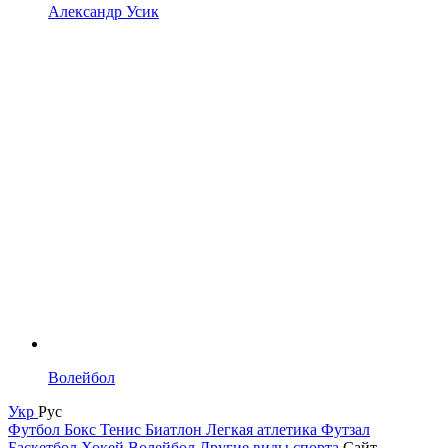
Александр Усик
Волейбол
Укр
Рус
Футбол
Бокс
Тенис
Биатлон
Легкая атлетика
Футзал
Баскетбол
Хокей
Волейбол
Другие виды спорта
Сайт