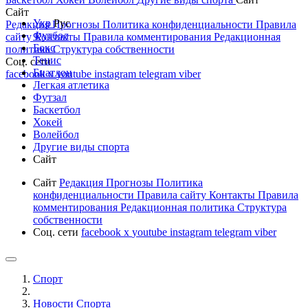
Сайт
Укр
Рус
Редакция
Прогнозы
Политика конфиденциальности
Правила
Футбол
сайту
Контакты
Правила комментирования
Редакционная
Бокс
политика
Структура собственности
Тенис
Соц. сети
Биатлон
facebook
x
youtube
instagram
telegram
viber
Легкая атлетика
Футзал
Баскетбол
Хокей
Волейбол
Другие виды спорта
Сайт
Сайт
Редакция
Прогнозы
Политика
конфиденциальности
Правила сайту
Контакты
Правила
комментирования
Редакционная политика
Структура
собственности
Соц. сети
facebook
x
youtube
instagram
telegram
viber
Спорт
Новости Cпорта