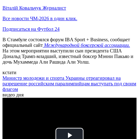
Віталій Ковальчук
Журналист
Все новости ЧМ-2026 в один клик.
Подписаться на Футбол 24
В Стамбуле состоялся форум IBA Sport + Business, сообщает
официальный сайт
Международной боксерской ассоциации.
На этом мероприятии выступили сын президента США
Дональд Трамп-младший, известный боксер Мэнни Пакьяо и
дочь Мухаммеда Али Рашида Али Уолш.
кстати
Министр молодежи и спорта Украины отреагировал на
разрешение российским паралимпийцам выступать под своим
флагом
видео дня