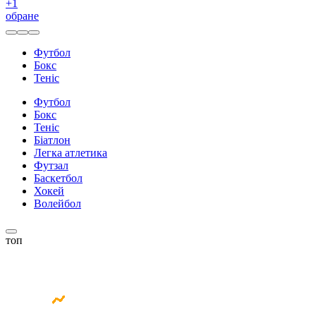
+
1
обране
Футбол
Бокс
Теніс
Футбол
Бокс
Теніс
Біатлон
Легка атлетика
Футзал
Баскетбол
Хокей
Волейбол
топ