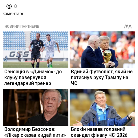
️🤬
0
коментарі