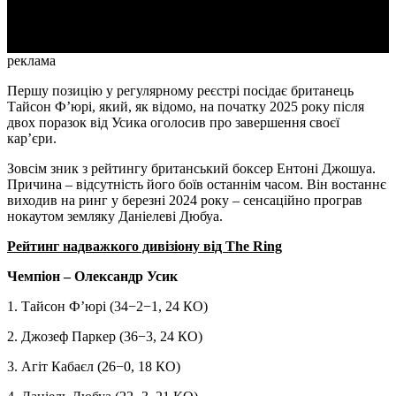
Video
реклама
Першу позицію у регулярному реєстрі посідає британець
Тайсон Ф’юрі, який, як відомо, на початку 2025 року після
двох поразок від Усика оголосив про завершення своєї
кар’єри.
Зовсім зник з рейтингу британський боксер Ентоні Джошуа.
Причина – відсутність його боїв останнім часом. Він востаннє
виходив на ринг у березні 2024 року – сенсаційно програв
нокаутом земляку Даніелеві Дюбуа.
Рейтинг надважкого дивізіону від The Ring
Чемпіон – Олександр Усик
1. Тайсон Ф’юрі (34−2−1, 24 КО)
2. Джозеф Паркер (36−3, 24 КО)
3. Агіт Кабаєл (26−0, 18 КО)