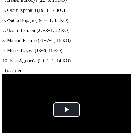
4. Даніель Дюбуа (22−3, 21 КО)
5. Філіп Хрговіч (19−1, 14 КО)
6. Фабіо Вордлі (19−0−1, 18 КО)
7. Чжан Чжилей (27−3−1, 22 КО)
8. Мартін Баколе (21−2−1, 16 КО)
9. Мозес Ітаума (13−0, 11 КО)
10. Ефе Аджагба (20−1−1, 14 КО)
відео дня
Play
Video