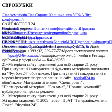
ЄВРОКУБКИ
Ліга чемпіонів
Ліга Європи
Юнацька ліга УЄФА
Ліга
конференцій
САЙТ ФУТБОЛ 24
Редакція
Соціальні мережі
Прогнози
Політика конфіденційності
Правила
сайту
facebook
УКРАЇНА
Контакти
x
youtube
Правила коментування
instagram
telegram
viber
Редакційна
політика
Україна
ЧЕМПІОНАТИ
Перша ліга
Структура власності
Друга ліга
Німеччина
ЄВРОКУБКИ
Іспанія
Англія
Італія
Бельгія
МЛС
Нідерланди
Франція
П
Ліга чемпіонів
Онлайн-медіа «Футбол 24»
Ліга Європи
Юнацька ліга УЄФА
пл. Галицька, буд. 15, м. Львів,
Ліга
конференцій
79008
Телефон +380 (32) 229-77-77
Адреса електронної пошти
—
legal@24tv.com.ua
Ідентифікатор онлайн-медіа в Реєстрі
суб’єктів у сфері медіа — R40-06058
21+
Матеріали сайту призначені для осіб старше 21 року
При цитуванні і використанні будь-яких матеріалів посилання
на "Футбол 24" обов'язкове. При цитуванні і використанні в
мережі Інтернет гіперпосилання на сайт
football24.ua
обов'язкове. Матеріали зі знаком "Спецпроект",
"Партнерський матеріал", "Реклама", "Новини компаній"
публікуємо на правах реклами.
21+
Матеріали сайту призначені для осіб старше 21 року
Усi права захищенi. © 2005 -
2026
, ПрАТ "Телерадіокомпанія
Люкс". "Футбол 24".