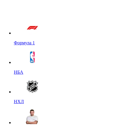
Формула 1
НБА
НХЛ