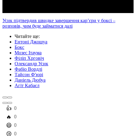
Усик підтвердив швидке завершення кар’єри у боксі –
розповів, чим буде займатися далі
Читайте ще
:
Ентоні Джошуа
Бокс
Мозес Ітаума
Філіп Хрговіч
Олександр Усик
Фабіо Вордлі
Тайсон Ф'юрі
Даніель Дюбуа
Агіт Кабаєл
️👍
0
️🔥
0
️😄
0
️😢
0