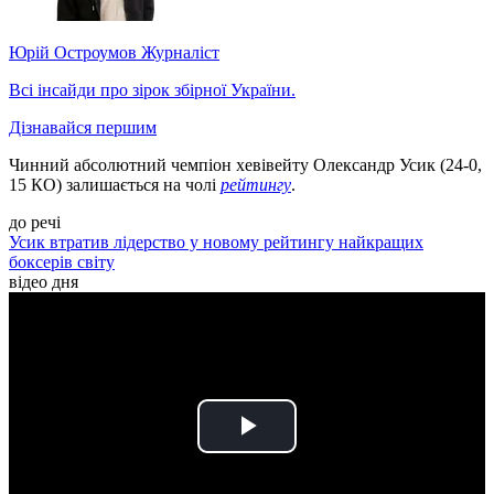
Юрій Остроумов
Журналіст
Всі інсайди про зірок збірної України.
Дізнавайся першим
Чинний абсолютний чемпіон хевівейту Олександр Усик (24-0,
15 КО) залишається на чолі
рейтингу
.
до речі
Усик втратив лідерство у новому рейтингу найкращих
боксерів світу
відео дня
Play