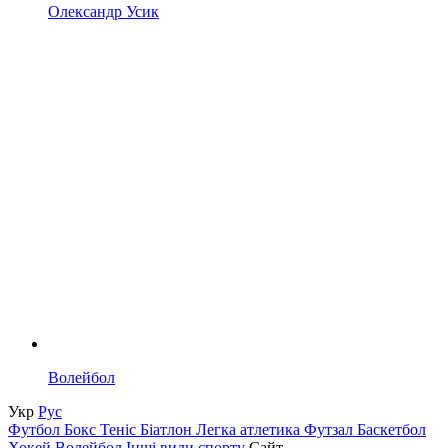
Олександр Усик
Волейбол
Укр
Рус
Футбол
Бокс
Теніс
Біатлон
Легка атлетика
Футзал
Баскетбол
Хокей
Волейбол
Інші види спорту
Сайт