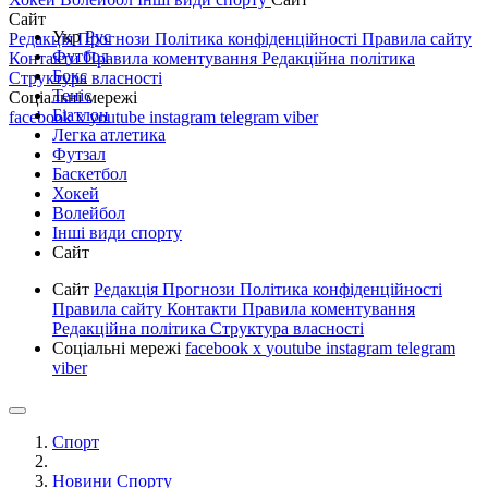
Сайт
Укр
Рус
Редакція
Прогнози
Політика конфіденційності
Правила сайту
Футбол
Контакти
Правила коментування
Редакційна політика
Бокс
Структура власності
Теніс
Соціальні мережі
Біатлон
facebook
x
youtube
instagram
telegram
viber
Легка атлетика
Футзал
Баскетбол
Хокей
Волейбол
Інші види спорту
Сайт
Сайт
Редакція
Прогнози
Політика конфіденційності
Правила сайту
Контакти
Правила коментування
Редакційна політика
Структура власності
Соціальні мережі
facebook
x
youtube
instagram
telegram
viber
Спорт
Новини Спорту