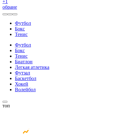
+
1
обране
Футбол
Бокс
Тенис
Футбол
Бокс
Тенис
Биатлон
Легкая атлетика
Футзал
Баскетбол
Хокей
Волейбол
топ