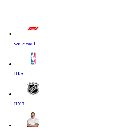
Формула 1
НБА
НХЛ