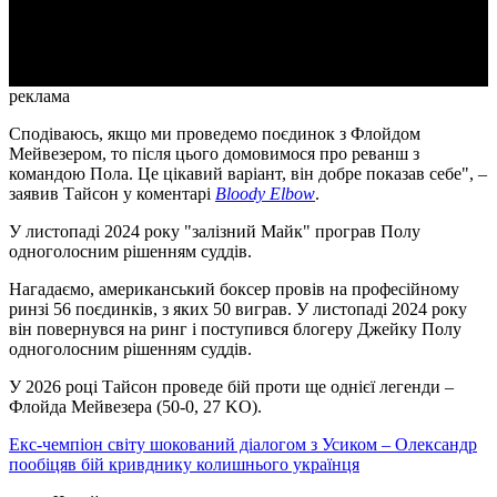
Video
реклама
Сподіваюсь, якщо ми проведемо поєдинок з Флойдом
Мейвезером, то після цього домовимося про реванш з
командою Пола. Це цікавий варіант, він добре показав себе", –
заявив Тайсон у коментарі
Bloody Elbow
.
У листопаді 2024 року "залізний Майк" програв Полу
одноголосним рішенням суддів.
Нагадаємо, американський боксер провів на професійному
ринзі 56 поєдинків, з яких 50 виграв. У листопаді 2024 року
він повернувся на ринг і поступився блогеру Джейку Полу
одноголосним рішенням суддів.
У 2026 році Тайсон проведе бій проти ще однієї легенди –
Флойда Мейвезера (50-0, 27 KO).
Екс-чемпіон світу шокований діалогом з Усиком – Олександр
пообіцяв бій кривднику колишнього українця