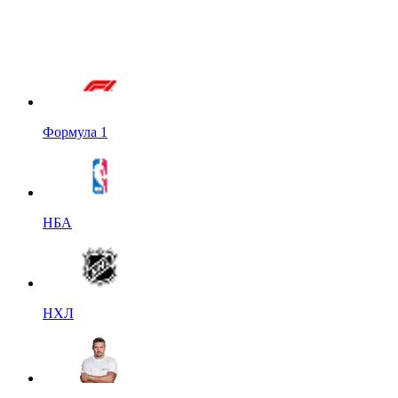
Формула 1
НБА
НХЛ