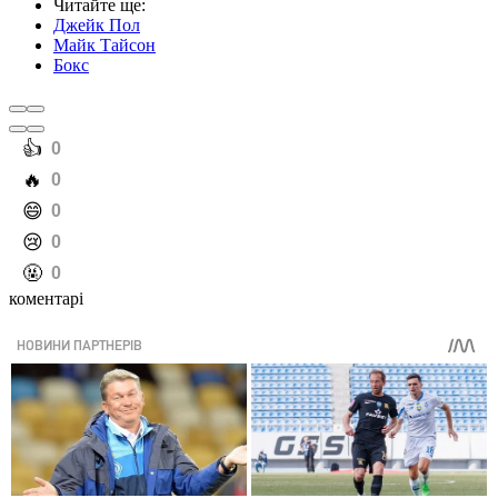
Читайте ще
:
Джейк Пол
Майк Тайсон
Бокс
️👍
0
️🔥
0
️😄
0
️😢
0
️🤬
0
коментарі