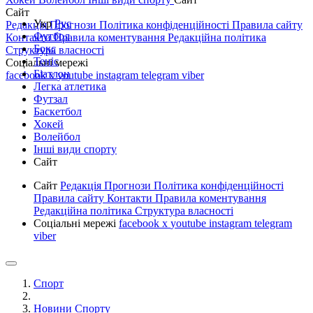
Сайт
Укр
Рус
Редакція
Прогнози
Політика конфіденційності
Правила сайту
Футбол
Контакти
Правила коментування
Редакційна політика
Бокс
Структура власності
Теніс
Соціальні мережі
Біатлон
facebook
x
youtube
instagram
telegram
viber
Легка атлетика
Футзал
Баскетбол
Хокей
Волейбол
Інші види спорту
Сайт
Сайт
Редакція
Прогнози
Політика конфіденційності
Правила сайту
Контакти
Правила коментування
Редакційна політика
Структура власності
Соціальні мережі
facebook
x
youtube
instagram
telegram
viber
Спорт
Новини Спорту