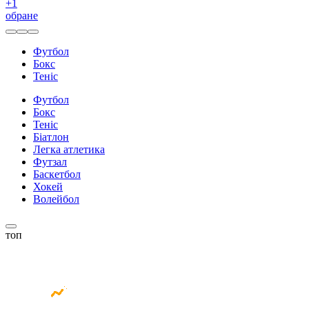
+
1
обране
Футбол
Бокс
Теніс
Футбол
Бокс
Теніс
Біатлон
Легка атлетика
Футзал
Баскетбол
Хокей
Волейбол
топ