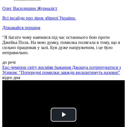
Олег Василишин
Журналіст
Всі інсайди про зірок збірної України.
Дізнавайся першим
"Я багато чому навчився під час останнього бою проти
Джейка Пола. На мою думку, помилка полягала в тому, що я
сильно працював у залі. Був дуже напруженим, і це було
неправильно.
до речі
Екс-чемпіон світу висміяв бажання Джошуа потренуватися з
Усиком: "Попередні помилки завжди вилазитимуть назовні"
відео дня
Play