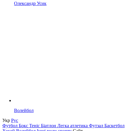
Олександр Усик
Волейбол
Укр
Рус
Футбол
Бокс
Теніс
Біатлон
Легка атлетика
Футзал
Баскетбол
Хокей
Волейбол
Інші види спорту
Сайт