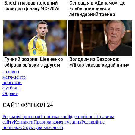
головна
матч-центр
прогнози
футбол +
Обране
САЙТ ФУТБОЛ 24
Редакція
Прогнози
Політика конфіденційності
Правила
сайту
Контакти
Правила коментування
Редакційна
політика
Структура власності