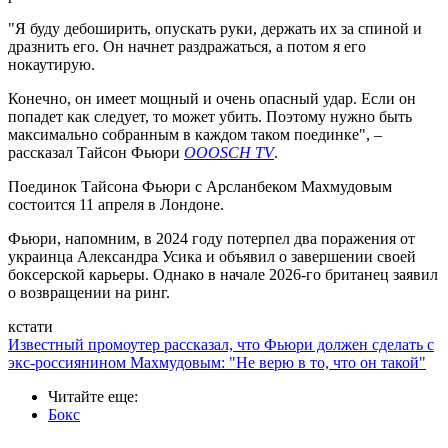
"Я буду дебоширить, опускать руки, держать их за спиной и
дразнить его. Он начнет раздражаться, а потом я его
нокаутирую.
Конечно, он имеет мощный и очень опасный удар. Если он
попадет как следует, то может убить. Поэтому нужно быть
максимально собранным в каждом таком поединке", –
рассказал Тайсон Фьюри
OOOSСH TV
.
Поединок Тайсона Фьюри с Арсланбеком Махмудовым
состоится 11 апреля в Лондоне.
Фьюри, напомним, в 2024 году потерпел два поражения от
украинца Александра Усика и объявил о завершении своей
боксерской карьеры. Однако в начале 2026-го британец заявил
о возвращении на ринг.
кстати
Известный промоутер рассказал, что Фьюри должен сделать с
экс-россиянином Махмудовым: "Не верю в то, что он такой"
Читайте еще
:
Бокс