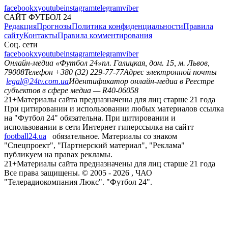
facebook
x
youtube
instagram
telegram
viber
САЙТ ФУТБОЛ 24
Редакция
Прогнозы
Политика конфиденциальности
Правила
сайту
Контакты
Правила комментирования
Соц. сети
facebook
x
youtube
instagram
telegram
viber
Онлайн-медиа «Футбол 24»
пл. Галицкая, дом. 15, м. Львов,
79008
Телефон +380 (32) 229-77-77
Адрес электронной почты
legal@24tv.com.ua
Идентификатор онлайн-медиа в Реестре
субъектов в сфере медиа — R40-06058
21+
Материалы сайта предназначены для лиц старше 21 года
При цитировании и использовании любых материалов ссылка
на "Футбол 24" обязательна. При цитировании и
использовании в сети Интернет гиперссылка на сайтт
football24.ua
обязательное. Материалы со знаком
"Спецпроект", "Партнерский материал", "Реклама"
публикуем на правах рекламы.
21+
Материалы сайта предназначены для лиц старше 21 года
Все права защищены. © 2005 -
2026
, ЧАО
"Телерадиокомпания Люкс". "Футбол 24".