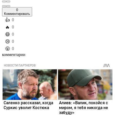
0
Комментировать
️👍
0
️🔥
0
️😄
0
️😢
0
️🤬
0
комментарии