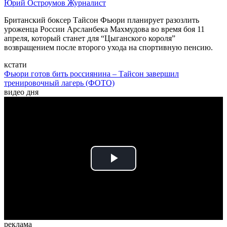
Юрий Остроумов
Журналист
Британский боксер Тайсон Фьюри планирует разозлить
уроженца России Арсланбека Махмудова во время боя 11
апреля, который станет для “Цыганского короля”
возвращением после второго ухода на спортивную пенсию.
кстати
Фьюри готов бить россиянина – Тайсон завершил
тренировочный лагерь (ФОТО)
видео дня
Play
Video
реклама