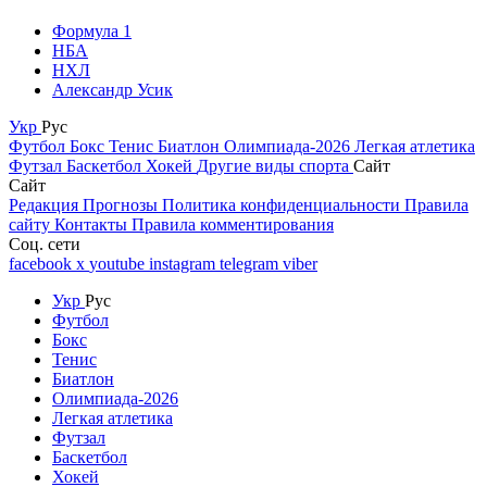
Формула 1
НБА
НХЛ
Александр Усик
Укр
Рус
Футбол
Бокс
Тенис
Биатлон
Олимпиада-2026
Легкая атлетика
Футзал
Баскетбол
Хокей
Другие виды спорта
Сайт
Сайт
Редакция
Прогнозы
Политика конфиденциальности
Правила
сайту
Контакты
Правила комментирования
Соц. сети
facebook
x
youtube
instagram
telegram
viber
Укр
Рус
Футбол
Бокс
Тенис
Биатлон
Олимпиада-2026
Легкая атлетика
Футзал
Баскетбол
Хокей