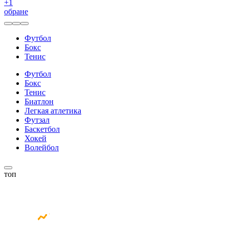
+
1
обране
Футбол
Бокс
Тенис
Футбол
Бокс
Тенис
Биатлон
Легкая атлетика
Футзал
Баскетбол
Хокей
Волейбол
топ