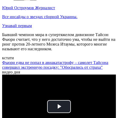
Юрий Остроумов
Журналист
Все инсайды о звездах сборной Украины.
Узнавай первым
Бывший чемпион мира в супертяжелом дивизионе Тайсон
Фьюри считает, что у него достаточно ума, чтобы не выйти на
ринг против 20-летнего Мозеса Итаумы, которого многие
называют его наследником.
кстати
Фьюри едва не попал в авиакатастрофу – самолет Тайсона
совершил экстренную посадку: "Обосрались от страха"
видео дня
Play