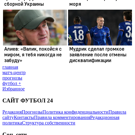
главная
матч-центр
прогнозы
футбол +
Избранное
САЙТ ФУТБОЛ 24
Редакция
Прогнозы
Политика конфиденциальности
Правила
сайту
Контакты
Правила комментирования
Редакционная
политика
Структура собственности
Соц. сети