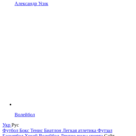
Александр Усик
Волейбол
Укр
Рус
Футбол
Бокс
Тенис
Биатлон
Легкая атлетика
Футзал
Баскетбол
Хокей
Волейбол
Другие виды спорта
Сайт