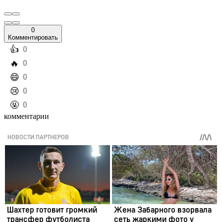
0
Комментировать
️👍
0
️🔥
0
️😄
0
️😢
0
️🤬
0
комментарии