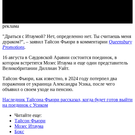
Video
реклама
"Драться с Итаумой? Нет, определенно нет. Ты считаешь меня
дураком?", – заявил Тайсон Фьюри в комментарии
Queensbury
Promotions
.
16 августа в Саудовской Аравии состоится поединок, в
котором встретятся Мозес Итаума и еще один представитель
Великобритании Диллиан Уайт.
Тайсон Фьюри, как известно, в 2024 году потерпел два
поражения от украинца Александра Усика, после чего
объявил о своем уходе на пенсию.
Наследник Тайсона Фьюри рассказал, когда будет готов выйти
на поединок с Усиком
Читайте еще
:
Тайсон Фьюри
Мозес Итаума
Бокс