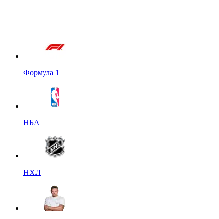
Формула 1
НБА
НХЛ