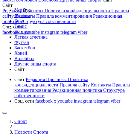
Сайт
Укр
Рус
Редакция
Прогнозы
Политика конфиденциальности
Правила
Футбол
сайту
Контакты
Правила комментирования
Редакционная
Бокс
политика
Структура собственности
Тенис
Соц. сети
Биатлон
facebook
x
youtube
instagram
telegram
viber
Легкая атлетика
Футзал
Баскетбол
Хокей
Волейбол
Другие виды спорта
Сайт
Сайт
Редакция
Прогнозы
Политика
конфиденциальности
Правила сайту
Контакты
Правила
комментирования
Редакционная политика
Структура
собственности
Соц. сети
facebook
x
youtube
instagram
telegram
viber
Спорт
Новости Cпорта