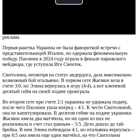
Play
Video
реклама
Первая ракетка Украины не была фавориткой встречи с
представительницей Италии, но одержала феноменальную
победу. Паолини в 2024 году играла в финале парижского
мейджора, где уступила Иге Свентек.
Свитолина, несмотря на статус андердога, дала максимально
возможный бой итальянке. В первом сете Жасмин вела в
счете 3:0, но Элина вернулась в игру (4:4), а вот ключевой
десятый гейм на своей подаче проиграла.
Во втором сете при счете 2:1 украинка не удержала подачу,
после чего Паолини ушла вперед – 4:1. К чести Свитолиной,
она не капитулировала. В десятом гейме на подаче украинки
Жасмин имела два матчбола, но ни один из них не
реализовала и счет стал равным – 5:5. Дело дошло до тай-
брейка. В нем Элина побеждала 4:1, но итальянка вернулась –
при 6:5 она имела еще один матчбол, на что Свитолина