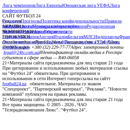
Лига чемпионов
Лига Европы
Юношеская лига УЕФА
Лига
конференций
САЙТ ФУТБОЛ 24
Редакция
Соц. сети
Прогнозы
Политика конфиденциальности
Правила
сайту
facebook
УКРАИНА
Контакты
x
youtube
Правила комментирования
instagram
telegram
viber
Редакционная
политика
Украина
ЧЕМПИОНАТЫ
Первая лига
Структура собственности
Вторая лига
Германия
ЕВРОКУБКИ
Испания
Англия
Италия
Бельгия
МЛС
Нидерланды
Фран
Лига чемпионов
Онлайн-медиа «Футбол 24»
Лига Европы
пл. Галицкая, дом. 15, м. Львов,
Юношеская лига УЕФА
Лига
конференций
79008
Телефон +380 (32) 229-77-77
Адрес электронной почты
legal@24tv.com.ua
Идентификатор онлайн-медиа в Реестре
субъектов в сфере медиа — R40-06058
21+
Материалы сайта предназначены для лиц старше 21 года
При цитировании и использовании любых материалов ссылка
на "Футбол 24" обязательна. При цитировании и
использовании в сети Интернет гиперссылка на сайтт
football24.ua
обязательное. Материалы со знаком
"Спецпроект", "Партнерский материал", "Реклама", "Новости
компаний" публикуем на правах рекламы.
21+
Материалы сайта предназначены для лиц старше 21 года
Все права защищены. © 2005 -
2026
, ЧАО
"Телерадиокомпания Люкс". "Футбол 24".