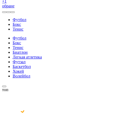
+
1
обране
Футбол
Бокс
Тенис
Футбол
Бокс
Тенис
Биатлон
Легкая атлетика
Футзал
Баскетбол
Хокей
Волейбол
топ