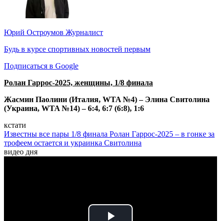
Юрий Остроумов
Журналист
Будь в курсе спортивных новостей первым
Подписаться в Google
Ролан Гаррос-2025, женщины, 1/8 финала
Жасмин Паолини (Италия, WTA №4) – Элина Свитолина
(Украина, WTA №14) – 6:4, 6:7 (6:8), 1:6
кстати
Известны все пары 1/8 финала Ролан Гаррос-2025 – в гонке за
трофеем остается и украинка Свитолина
видео дня