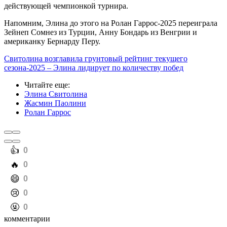
действующей чемпионкой турнира.
Напомним, Элина до этого на Ролан Гаррос-2025 переиграла
Зейнеп Сомнез из Турции, Анну Бондарь из Венгрии и
американку Бернарду Перу.
Свитолина возглавила грунтовый рейтинг текущего
сезона-2025 – Элина лидирует по количеству побед
Читайте еще
:
Элина Свитолина
Жасмин Паолини
Ролан Гаррос
️👍
0
️🔥
0
️😄
0
️😢
0
️🤬
0
комментарии