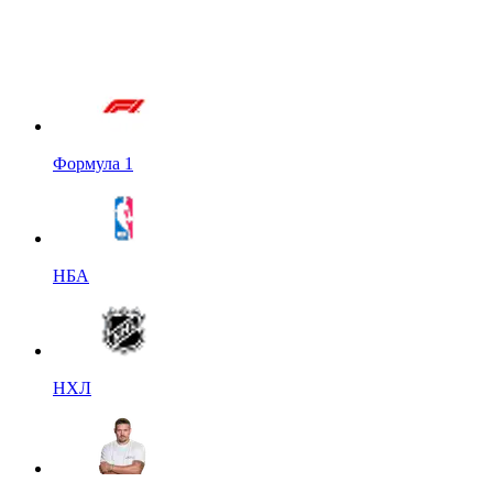
Формула 1
НБА
НХЛ