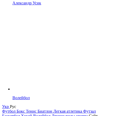
Александр Усик
Волейбол
Укр
Рус
Футбол
Бокс
Тенис
Биатлон
Легкая атлетика
Футзал
Баскетбол
Хокей
Волейбол
Другие виды спорта
Сайт