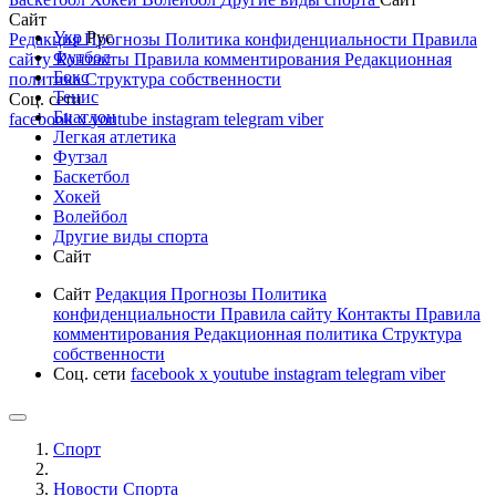
Сайт
Укр
Рус
Редакция
Прогнозы
Политика конфиденциальности
Правила
Футбол
сайту
Контакты
Правила комментирования
Редакционная
Бокс
политика
Структура собственности
Тенис
Соц. сети
Биатлон
facebook
x
youtube
instagram
telegram
viber
Легкая атлетика
Футзал
Баскетбол
Хокей
Волейбол
Другие виды спорта
Сайт
Сайт
Редакция
Прогнозы
Политика
конфиденциальности
Правила сайту
Контакты
Правила
комментирования
Редакционная политика
Структура
собственности
Соц. сети
facebook
x
youtube
instagram
telegram
viber
Спорт
Новости Cпорта