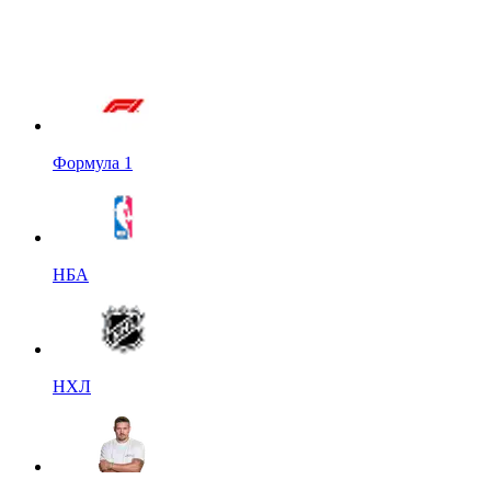
Формула 1
НБА
НХЛ