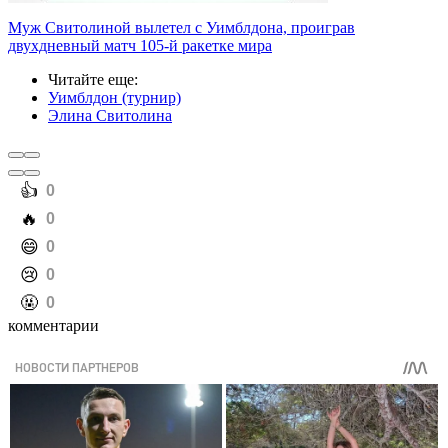
Муж Свитолиной вылетел с Уимблдона, проиграв
двухдневный матч 105-й ракетке мира
Читайте еще
:
Уимблдон (турнир)
Элина Свитолина
️👍
0
️🔥
0
️😄
0
️😢
0
️🤬
0
комментарии