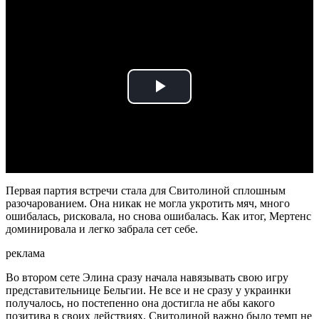
Play
Video
Первая партия встречи стала для Свитолиной сплошным
разочарованием. Она никак не могла укротить мяч, много
ошибалась, рисковала, но снова ошибалась. Как итог, Мертенс
доминировала и легко забрала сет себе.
реклама
Во втором сете Элина сразу начала навязывать свою игру
представительнице Бельгии. Не все и не сразу у украинки
получалось, но постепенно она достигла не абы какого
позитива в своих действиях. Свитолиной важно было темп не