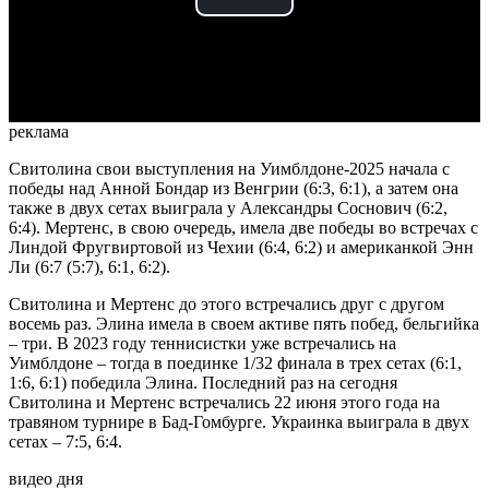
Play
Video
реклама
Свитолина свои выступления на Уимблдоне-2025 начала с
победы над Анной Бондар из Венгрии (6:3, 6:1), а затем она
также в двух сетах выиграла у Александры Соснович (6:2,
6:4). Мертенс, в свою очередь, имела две победы во встречах с
Линдой Фругвиртовой из Чехии (6:4, 6:2) и американкой Энн
Ли (6:7 (5:7), 6:1, 6:2).
Свитолина и Мертенс до этого встречались друг с другом
восемь раз. Элина имела в своем активе пять побед, бельгийка
– три. В 2023 году теннисистки уже встречались на
Уимблдоне – тогда в поединке 1/32 финала в трех сетах (6:1,
1:6, 6:1) победила Элина. Последний раз на сегодня
Свитолина и Мертенс встречались 22 июня этого года на
травяном турнире в Бад-Гомбурге. Украинка выиграла в двух
сетах – 7:5, 6:4.
видео дня