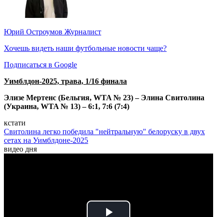
Юрий Остроумов
Журналист
Хочешь видеть наши футбольные новости чаще?
Подписаться в Google
Уимблдон-2025, трава, 1/16 финала
Элизе Мертенс (Бельгия, WTA № 23) – Элина Свитолина
(Украина, WTA № 13) – 6:1, 7:6 (7:4)
кстати
Свитолина легко победила "нейтральную" белоруску в двух
сетах на Уимблдоне-2025
видео дня