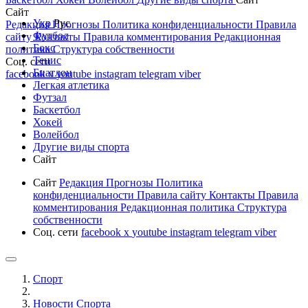
Сайт
Укр
Рус
Редакция
Прогнозы
Политика конфиденциальности
Правила
Футбол
сайту
Контакты
Правила комментирования
Редакционная
Бокс
политика
Структура собственности
Тенис
Соц. сети
Биатлон
facebook
x
youtube
instagram
telegram
viber
Легкая атлетика
Футзал
Баскетбол
Хокей
Волейбол
Другие виды спорта
Сайт
Сайт
Редакция
Прогнозы
Политика
конфиденциальности
Правила сайту
Контакты
Правила
комментирования
Редакционная политика
Структура
собственности
Соц. сети
facebook
x
youtube
instagram
telegram
viber
Спорт
Новости Cпорта