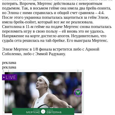
потерять. Впрочем, Мертенс действовала с невероятным
подъемом. Так, в восьмом гейме она имела два брейк-поинта,
но Элина с ними справилась и общий счет сравняла – 4:4.
После этого украинка попыталась зацепиться за гейм Элизе,
имела брейк-пойнт, который все же не реализовала.
Свитолина в 11-м гейме на подаче Мертенс снова попыталась
переломить игру в свою пользу – ей вновь это не удалось.
Напряжение на корте достигло апогея. Неудивительно, что
судьба сета решилась на тай-брейке. Его выиграла Мертенс.
Элизе Мертенс в 1/8 финала встретится либо с Ариной
Соболенко, либо с Эммой Радукану.
реклама
реклама