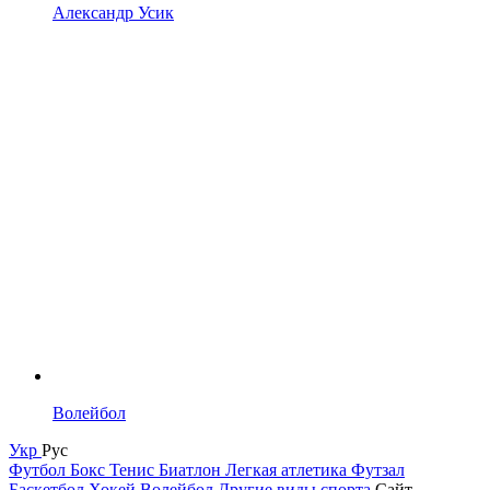
Александр Усик
Волейбол
Укр
Рус
Футбол
Бокс
Тенис
Биатлон
Легкая атлетика
Футзал
Баскетбол
Хокей
Волейбол
Другие виды спорта
Сайт