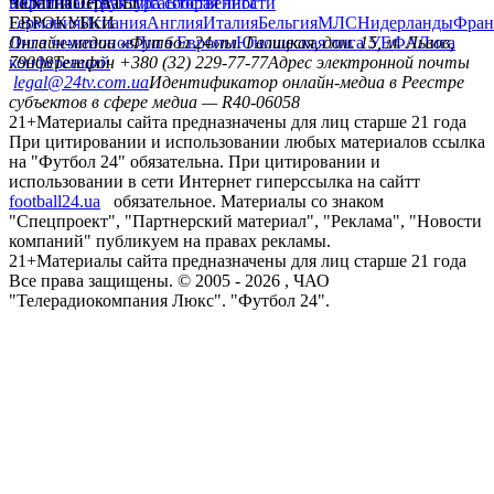
политика
Украина
ЧЕМПИОНАТЫ
Первая лига
Структура собственности
Вторая лига
Германия
ЕВРОКУБКИ
Испания
Англия
Италия
Бельгия
МЛС
Нидерланды
Фран
Лига чемпионов
Онлайн-медиа «Футбол 24»
Лига Европы
пл. Галицкая, дом. 15, м. Львов,
Юношеская лига УЕФА
Лига
конференций
79008
Телефон +380 (32) 229-77-77
Адрес электронной почты
legal@24tv.com.ua
Идентификатор онлайн-медиа в Реестре
субъектов в сфере медиа — R40-06058
21+
Материалы сайта предназначены для лиц старше 21 года
При цитировании и использовании любых материалов ссылка
на "Футбол 24" обязательна. При цитировании и
использовании в сети Интернет гиперссылка на сайтт
football24.ua
обязательное. Материалы со знаком
"Спецпроект", "Партнерский материал", "Реклама", "Новости
компаний" публикуем на правах рекламы.
21+
Материалы сайта предназначены для лиц старше 21 года
Все права защищены. © 2005 -
2026
, ЧАО
"Телерадиокомпания Люкс". "Футбол 24".