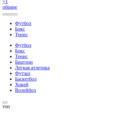
+
1
обране
Футбол
Бокс
Тенис
Футбол
Бокс
Тенис
Биатлон
Легкая атлетика
Футзал
Баскетбол
Хокей
Волейбол
топ