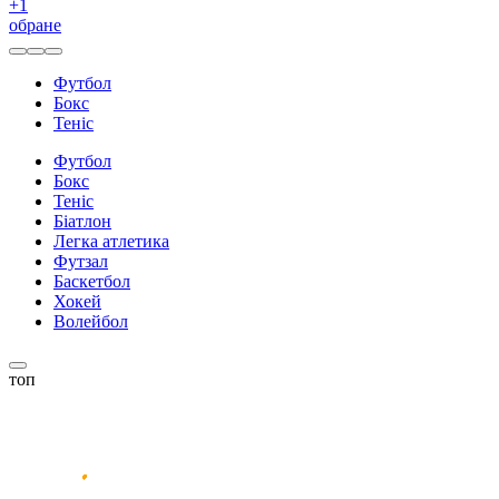
+
1
обране
Футбол
Бокс
Теніс
Футбол
Бокс
Теніс
Біатлон
Легка атлетика
Футзал
Баскетбол
Хокей
Волейбол
топ