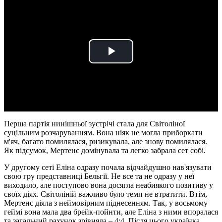
Play
Video
Перша партія нинішньої зустрічі стала для Світоліної
суцільним розчаруванням. Вона ніяк не могла приборкати
м'яч, багато помилялася, ризикувала, але знову помилялася.
Як підсумок, Мертенс домінувала та легко забрала сет собі.
У другому сеті Еліна одразу почала відчайдушно нав'язувати
свою гру представниці Бельгії. Не все та не одразу у неї
виходило, але поступово вона досягла неабиякого позитиву у
своїх діях. Світоліній важливо було темп не втратити. Втім,
Мертенс діяла з неймовірним піднесенням. Так, у восьмому
геймі вона мала два брейк-пойнти, але Еліна з ними впоралася
та загальний рахунок зрівняла – 4:4. Після цього українка