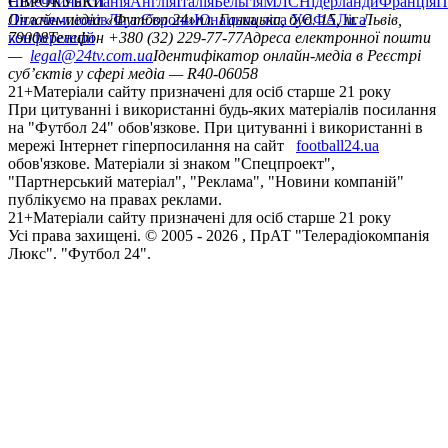
Німеччина
ЄВРОКУБКИ
Іспанія
Англія
Італія
Бельгія
МЛС
Нідерланди
Франція
П
Ліга чемпіонів
Онлайн-медіа «Футбол 24»
Ліга Європи
Юнацька ліга УЄФА
пл. Галицька, буд. 15, м. Львів,
Ліга
конференцій
79008
Телефон +380 (32) 229-77-77
Адреса електронної пошти
—
legal@24tv.com.ua
Ідентифікатор онлайн-медіа в Реєстрі
суб’єктів у сфері медіа — R40-06058
21+
Матеріали сайту призначені для осіб старше 21 року
При цитуванні і використанні будь-яких матеріалів посилання
на "Футбол 24" обов'язкове. При цитуванні і використанні в
мережі Інтернет гіперпосилання на сайт
football24.ua
обов'язкове. Матеріали зі знаком "Спецпроект",
"Партнерський матеріал", "Реклама", "Новини компаній"
публікуємо на правах реклами.
21+
Матеріали сайту призначені для осіб старше 21 року
Усi права захищенi. © 2005 -
2026
, ПрАТ "Телерадіокомпанія
Люкс". "Футбол 24".