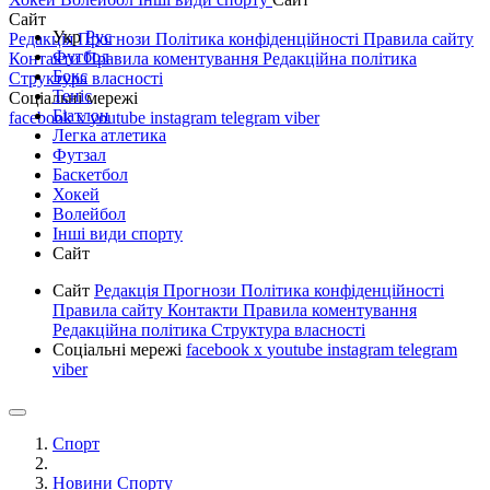
Сайт
Укр
Рус
Редакція
Прогнози
Політика конфіденційності
Правила сайту
Футбол
Контакти
Правила коментування
Редакційна політика
Бокс
Структура власності
Теніс
Соціальні мережі
Біатлон
facebook
x
youtube
instagram
telegram
viber
Легка атлетика
Футзал
Баскетбол
Хокей
Волейбол
Інші види спорту
Сайт
Сайт
Редакція
Прогнози
Політика конфіденційності
Правила сайту
Контакти
Правила коментування
Редакційна політика
Структура власності
Соціальні мережі
facebook
x
youtube
instagram
telegram
viber
Спорт
Новини Спорту