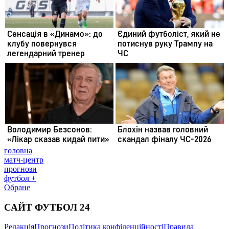
головна
матч-центр
прогнози
футбол +
Обране
САЙТ ФУТБОЛ 24
Редакція
Прогнози
Політика конфіденційності
Правила