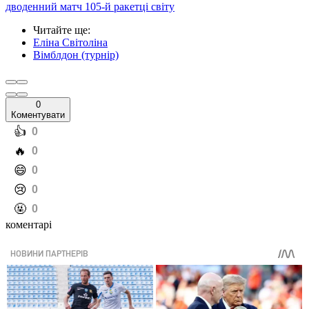
дводенний матч 105-й ракетці світу
Читайте ще
:
Еліна Світоліна
Вімблдон (турнір)
0
Коментувати
️👍
0
️🔥
0
️😄
0
️😢
0
️🤬
0
коментарі