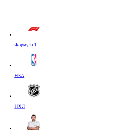
Формула 1
НБА
НХЛ