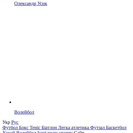
Олександр Усик
Волейбол
Укр
Рус
Футбол
Бокс
Теніс
Біатлон
Легка атлетика
Футзал
Баскетбол
Хокей
Волейбол
Інші види спорту
Сайт