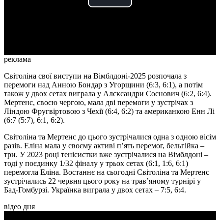
Play
Video
реклама
Світоліна свої виступи на Вімблдоні-2025 розпочала з
перемоги над Анною Бондар з Угорщини (6:3, 6:1), а потім
також у двох сетах виграла у Алєксандри Соснович (6:2, 6:4).
Мертенс, своєю чергою, мала дві перемоги у зустрічах з
Ліндою Фругвіртовою з Чехії (6:4, 6:2) та американкою Енн Лі
(6:7 (5:7), 6:1, 6:2).
Світоліна та Мертенс до цього зустрічалися одна з одною вісім
разів. Еліна мала у своєму активі п’ять перемог, бельгійка –
три. У 2023 році тенісистки вже зустрічалися на Вімблдоні –
тоді у поєдинку 1/32 фіналу у трьох сетах (6:1, 1:6, 6:1)
перемогла Еліна. Востаннє на сьогодні Світоліна та Мертенс
зустрічались 22 червня цього року на трав’яному турнірі у
Бад-Гомбурзі. Українка виграла у двох сетах – 7:5, 6:4.
відео дня