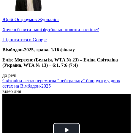
Юрій Остроумов
Журналіст
Хочеш бачити наші футбольні новини частіше?
Підписатися в Google
Вімблдон-2025, трава, 1/16 фіналу
Елізе Мертенс (Бельгія, WTA № 23) – Еліна Світоліна
(Україна, WTA № 13) – 6:1, 7:6 (7:4)
до речі
Світоліна легко перемогла "нейтральну" білоруску у двох
сетах на Вімблдон-2025
відео дня