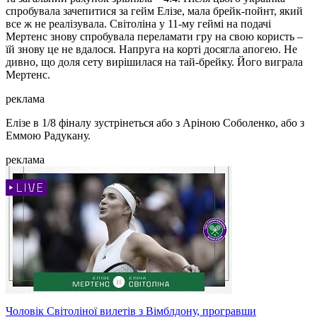
спробувала зачепитися за гейм Елізе, мала брейк-пойнт, який
все ж не реалізувала. Світоліна у 11-му геймі на подачі
Мертенс знову спробувала переламати гру на свою користь –
їй знову це не вдалося. Напруга на корті досягла апогею. Не
дивно, що доля сету вирішилася на тай-брейку. Його виграла
Мертенс.
реклама
Елізе в 1/8 фіналу зустрінеться або з Аріною Соболенко, або з
Еммою Радукану.
реклама
Чоловік Світоліної вилетів з Вімблдону, програвши