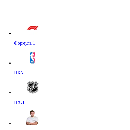
Формула 1
НБА
НХЛ