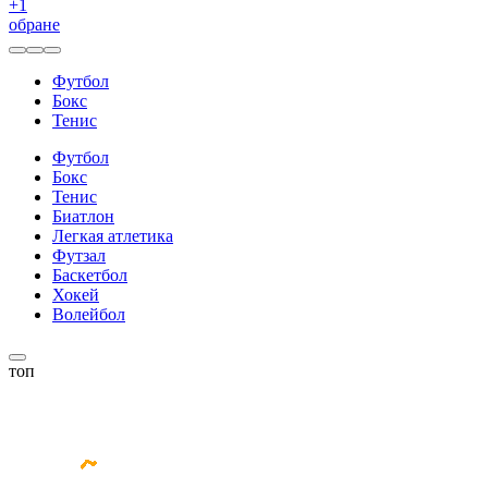
+
1
обране
Футбол
Бокс
Тенис
Футбол
Бокс
Тенис
Биатлон
Легкая атлетика
Футзал
Баскетбол
Хокей
Волейбол
топ