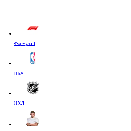
Формула 1
НБА
НХЛ