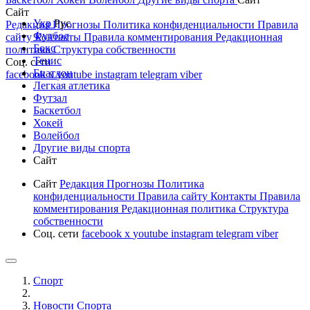
Сайт
Укр
Рус
Редакция
Прогнозы
Политика конфиденциальности
Правила
Футбол
сайту
Контакты
Правила комментирования
Редакционная
Бокс
политика
Структура собственности
Тенис
Соц. сети
Биатлон
facebook
x
youtube
instagram
telegram
viber
Легкая атлетика
Футзал
Баскетбол
Хокей
Волейбол
Другие виды спорта
Сайт
Сайт
Редакция
Прогнозы
Политика
конфиденциальности
Правила сайту
Контакты
Правила
комментирования
Редакционная политика
Структура
собственности
Соц. сети
facebook
x
youtube
instagram
telegram
viber
Спорт
Новости Cпорта