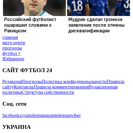
главная
матч-центр
прогнозы
футбол +
Избранное
САЙТ ФУТБОЛ 24
Редакция
Прогнозы
Политика конфиденциальности
Правила
сайту
Контакты
Правила комментирования
Редакционная
политика
Структура собственности
Соц. сети
facebook
x
youtube
instagram
telegram
viber
УКРАИНА