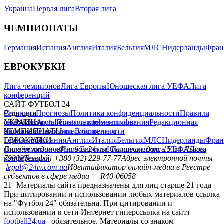
Украина
Первая лига
Вторая лига
ЧЕМПИОНАТЫ
Германия
Испания
Англия
Италия
Бельгия
МЛС
Нидерланды
Фран
ЕВРОКУБКИ
Лига чемпионов
Лига Европы
Юношеская лига УЕФА
Лига
конференций
САЙТ ФУТБОЛ 24
Редакция
Соц. сети
Прогнозы
Политика конфиденциальности
Правила
сайту
facebook
УКРАИНА
Контакты
x
youtube
Правила комментирования
instagram
telegram
viber
Редакционная
политика
Украина
ЧЕМПИОНАТЫ
Первая лига
Структура собственности
Вторая лига
Германия
ЕВРОКУБКИ
Испания
Англия
Италия
Бельгия
МЛС
Нидерланды
Фран
Лига чемпионов
Онлайн-медиа «Футбол 24»
Лига Европы
пл. Галицкая, дом. 15, м. Львов,
Юношеская лига УЕФА
Лига
конференций
79008
Телефон +380 (32) 229-77-77
Адрес электронной почты
legal@24tv.com.ua
Идентификатор онлайн-медиа в Реестре
субъектов в сфере медиа — R40-06058
21+
Материалы сайта предназначены для лиц старше 21 года
При цитировании и использовании любых материалов ссылка
на "Футбол 24" обязательна. При цитировании и
использовании в сети Интернет гиперссылка на сайтт
football24.ua
обязательное. Материалы со знаком