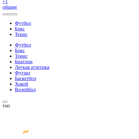
+
1
обране
Футбол
Бокс
Тенис
Футбол
Бокс
Тенис
Биатлон
Легкая атлетика
Футзал
Баскетбол
Хокей
Волейбол
топ