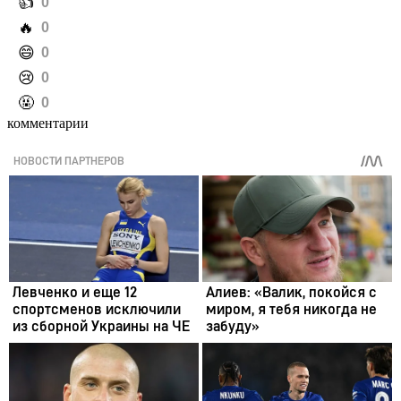
️👍
0
️🔥
0
️😄
0
️😢
0
️🤬
0
комментарии