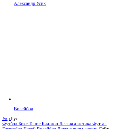
Александр Усик
Волейбол
Укр
Рус
Футбол
Бокс
Тенис
Биатлон
Легкая атлетика
Футзал
Баскетбол
Хокей
Волейбол
Другие виды спорта
Сайт