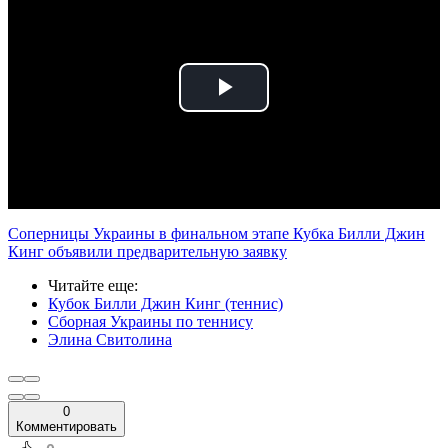
Play
Video
Соперницы Украины в финальном этапе Кубка Билли Джин
Кинг объявили предварительную заявку
Читайте еще
:
Кубок Билли Джин Кинг (теннис)
Сборная Украины по теннису
Элина Свитолина
0
Комментировать