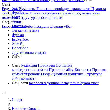
Сайт
Укр
Рус
Редакция
Прогнозы
Политика конфиденциальности
Правила
Футбол
сайту
Контакты
Правила комментирования
Редакционная
Бокс
политика
Структура собственности
Тенис
Соц. сети
Биатлон
facebook
x
youtube
instagram
telegram
viber
Легкая атлетика
Футзал
Баскетбол
Хокей
Волейбол
Другие виды спорта
Сайт
Сайт
Редакция
Прогнозы
Политика
конфиденциальности
Правила сайту
Контакты
Правила
комментирования
Редакционная политика
Структура
собственности
Соц. сети
facebook
x
youtube
instagram
telegram
viber
Спорт
Новости Cпорта