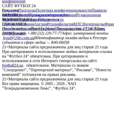
конференций
САЙТ ФУТБОЛ 24
Редакция
Соц. сети
Прогнозы
Политика конфиденциальности
Правила
сайту
facebook
УКРАИНА
Контакты
x
youtube
Правила комментирования
instagram
telegram
viber
Редакционная
политика
Украина
ЧЕМПИОНАТЫ
Первая лига
Структура собственности
Вторая лига
Германия
ЕВРОКУБКИ
Испания
Англия
Италия
Бельгия
МЛС
Нидерланды
Фран
Лига чемпионов
Онлайн-медиа «Футбол 24»
Лига Европы
пл. Галицкая, дом. 15, м. Львов,
Юношеская лига УЕФА
Лига
конференций
79008
Телефон +380 (32) 229-77-77
Адрес электронной почты
legal@24tv.com.ua
Идентификатор онлайн-медиа в Реестре
субъектов в сфере медиа — R40-06058
21+
Материалы сайта предназначены для лиц старше 21 года
При цитировании и использовании любых материалов ссылка
на "Футбол 24" обязательна. При цитировании и
использовании в сети Интернет гиперссылка на сайтт
football24.ua
обязательное. Материалы со знаком
"Спецпроект", "Партнерский материал", "Реклама", "Новости
компаний" публикуем на правах рекламы.
21+
Материалы сайта предназначены для лиц старше 21 года
Все права защищены. © 2005 -
2026
, ЧАО
"Телерадиокомпания Люкс". "Футбол 24".