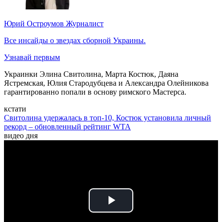
Юрий Остроумов
Журналист
Все инсайды о звездах сборной Украины.
Узнавай первым
Украинки Элина Свитолина, Марта Костюк, Даяна
Ястремская, Юлия Стародубцева и Александра Олейникова
гарантированно попали в основу римского Мастерса.
кстати
Свитолина удержалась в топ-10, Костюк установила личный
рекорд – обновленный рейтинг WTA
видео дня
Play