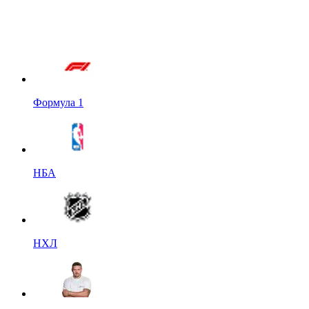
Формула 1
НБА
НХЛ