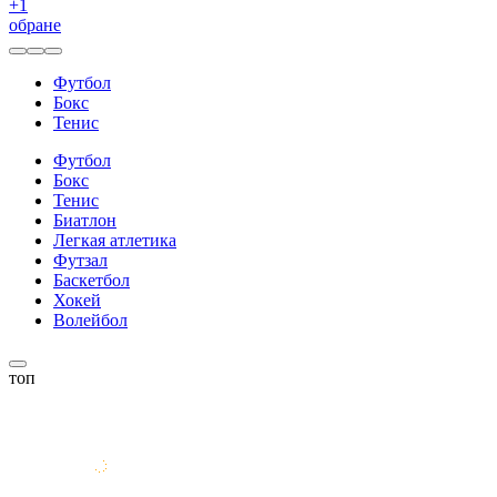
+
1
обране
Футбол
Бокс
Тенис
Футбол
Бокс
Тенис
Биатлон
Легкая атлетика
Футзал
Баскетбол
Хокей
Волейбол
топ