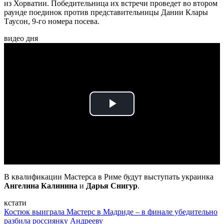
из Хорватии. Победительница их встречи проведет во втором
раунде поединок против представительницы Дании Клары
Таусон, 9-го номера посева.
видео дня
Play
Video
В квалификации Мастерса в Риме будут выступать украинка
Ангелина Калинина
и
Дарья Снигур
.
кстати
Костюк выиграла Мастерс в Мадриде – в финале убедительно
разбила россиянку Андрееву