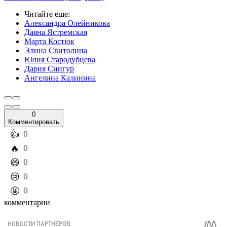
Читайте еще
:
Александра Олейникова
Даяна Ястремская
Марта Костюк
Элина Свитолина
Юлия Стародубцева
Дария Снигур
Ангелина Калинина
0
Комментировать
️👍
0
️🔥
0
️😄
0
️😢
0
️🤬
0
комментарии