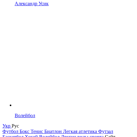
Александр Усик
Волейбол
Укр
Рус
Футбол
Бокс
Тенис
Биатлон
Легкая атлетика
Футзал
Баскетбол
Хокей
Волейбол
Другие виды спорта
Сайт