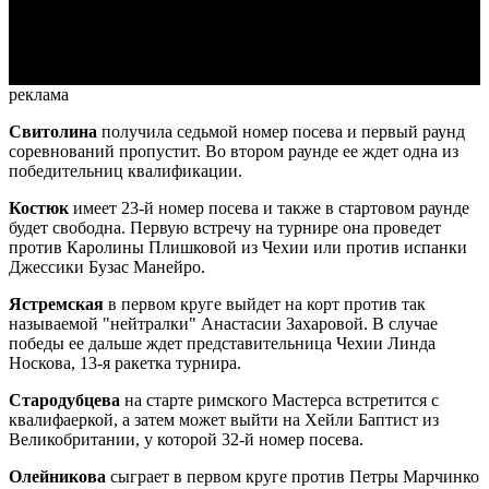
Video
реклама
Свитолина
получила седьмой номер посева и первый раунд
соревнований пропустит. Во втором раунде ее ждет одна из
победительниц квалификации.
Костюк
имеет 23-й номер посева и также в стартовом раунде
будет свободна. Первую встречу на турнире она проведет
против Каролины Плишковой из Чехии или против испанки
Джессики Бузас Манейро.
Ястремская
в первом круге выйдет на корт против так
называемой "нейтралки" Анастасии Захаровой. В случае
победы ее дальше ждет представительница Чехии Линда
Носкова, 13-я ракетка турнира.
Стародубцева
на старте римского Мастерса встретится с
квалифаеркой, а затем может выйти на Хейли Баптист из
Великобритании, у которой 32-й номер посева.
Олейникова
сыграет в первом круге против Петры Марчинко