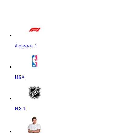
Формула 1
НБА
НХЛ