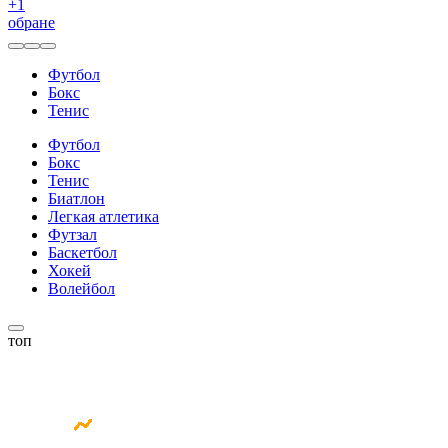
+
1
обране
Футбол
Бокс
Тенис
Футбол
Бокс
Тенис
Биатлон
Легкая атлетика
Футзал
Баскетбол
Хокей
Волейбол
топ