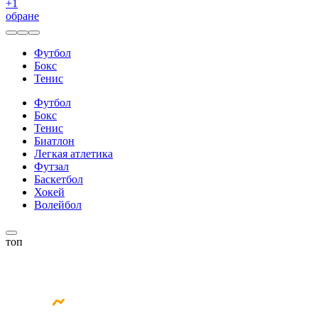
+
1
обране
Футбол
Бокс
Тенис
Футбол
Бокс
Тенис
Биатлон
Легкая атлетика
Футзал
Баскетбол
Хокей
Волейбол
топ