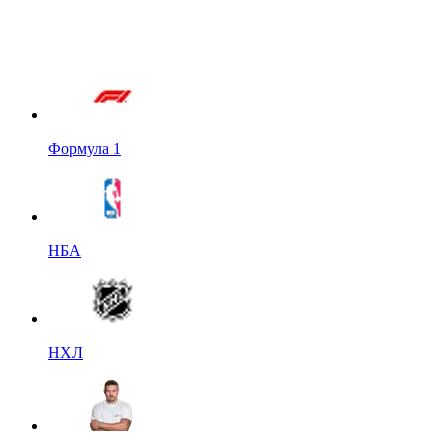
Формула 1
НБА
НХЛ