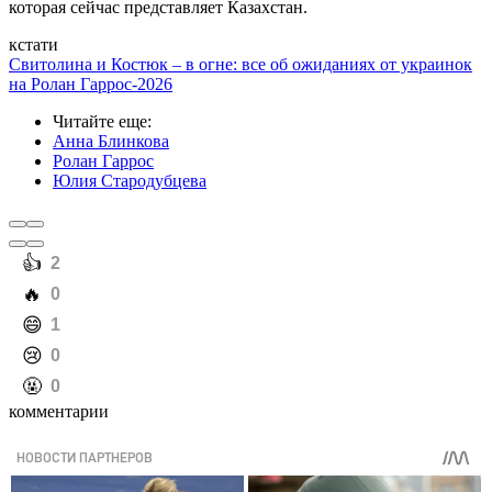
которая сейчас представляет Казахстан.
кстати
Свитолина и Костюк – в огне: все об ожиданиях от украинок
на Ролан Гаррос-2026
Читайте еще
:
Анна Блинкова
Ролан Гаррос
Юлия Стародубцева
️👍
2
️🔥
0
️😄
1
️😢
0
️🤬
0
комментарии