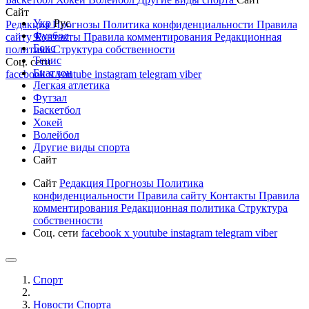
Сайт
Укр
Рус
Редакция
Прогнозы
Политика конфиденциальности
Правила
Футбол
сайту
Контакты
Правила комментирования
Редакционная
Бокс
политика
Структура собственности
Тенис
Соц. сети
Биатлон
facebook
x
youtube
instagram
telegram
viber
Легкая атлетика
Футзал
Баскетбол
Хокей
Волейбол
Другие виды спорта
Сайт
Сайт
Редакция
Прогнозы
Политика
конфиденциальности
Правила сайту
Контакты
Правила
комментирования
Редакционная политика
Структура
собственности
Соц. сети
facebook
x
youtube
instagram
telegram
viber
Спорт
Новости Cпорта