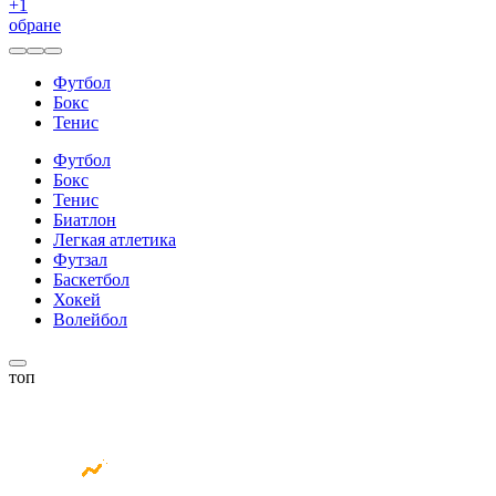
+
1
обране
Футбол
Бокс
Тенис
Футбол
Бокс
Тенис
Биатлон
Легкая атлетика
Футзал
Баскетбол
Хокей
Волейбол
топ