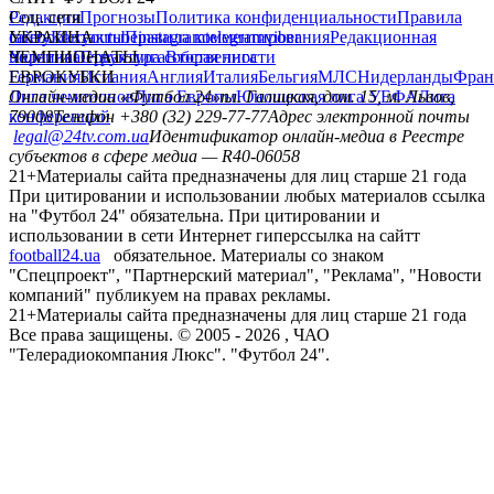
Редакция
Соц. сети
Прогнозы
Политика конфиденциальности
Правила
сайту
facebook
УКРАИНА
Контакты
x
youtube
Правила комментирования
instagram
telegram
viber
Редакционная
политика
Украина
ЧЕМПИОНАТЫ
Первая лига
Структура собственности
Вторая лига
Германия
ЕВРОКУБКИ
Испания
Англия
Италия
Бельгия
МЛС
Нидерланды
Фран
Лига чемпионов
Онлайн-медиа «Футбол 24»
Лига Европы
пл. Галицкая, дом. 15, м. Львов,
Юношеская лига УЕФА
Лига
конференций
79008
Телефон +380 (32) 229-77-77
Адрес электронной почты
legal@24tv.com.ua
Идентификатор онлайн-медиа в Реестре
субъектов в сфере медиа — R40-06058
21+
Материалы сайта предназначены для лиц старше 21 года
При цитировании и использовании любых материалов ссылка
на "Футбол 24" обязательна. При цитировании и
использовании в сети Интернет гиперссылка на сайтт
football24.ua
обязательное. Материалы со знаком
"Спецпроект", "Партнерский материал", "Реклама", "Новости
компаний" публикуем на правах рекламы.
21+
Материалы сайта предназначены для лиц старше 21 года
Все права защищены. © 2005 -
2026
, ЧАО
"Телерадиокомпания Люкс". "Футбол 24".