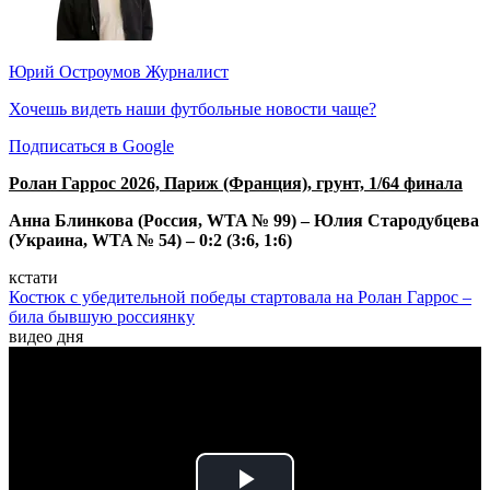
Юрий Остроумов
Журналист
Хочешь видеть наши футбольные новости чаще?
Подписаться в Google
Ролан Гаррос 2026, Париж (Франция), грунт, 1/64 финала
Анна Блинкова (Россия, WTA № 99) – Юлия Стародубцева
(Украина, WTA № 54) – 0:2 (3:6, 1:6)
кстати
Костюк с убедительной победы стартовала на Ролан Гаррос –
била бывшую россиянку
видео дня