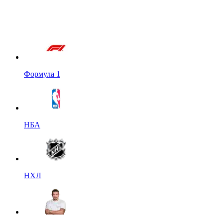
Формула 1
НБА
НХЛ