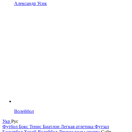
Александр Усик
Волейбол
Укр
Рус
Футбол
Бокс
Тенис
Биатлон
Легкая атлетика
Футзал
Баскетбол
Хокей
Волейбол
Другие виды спорта
Сайт