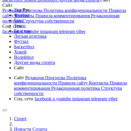
Сайт
Укр
Рус
Редакция
Прогнозы
Политика конфиденциальности
Правила
Футбол
сайту
Контакты
Правила комментирования
Редакционная
Бокс
политика
Структура собственности
Тенис
Соц. сети
Биатлон
facebook
x
youtube
instagram
telegram
viber
Легкая атлетика
Футзал
Баскетбол
Хокей
Волейбол
Другие виды спорта
Сайт
Сайт
Редакция
Прогнозы
Политика
конфиденциальности
Правила сайту
Контакты
Правила
комментирования
Редакционная политика
Структура
собственности
Соц. сети
facebook
x
youtube
instagram
telegram
viber
Спорт
Новости Cпорта