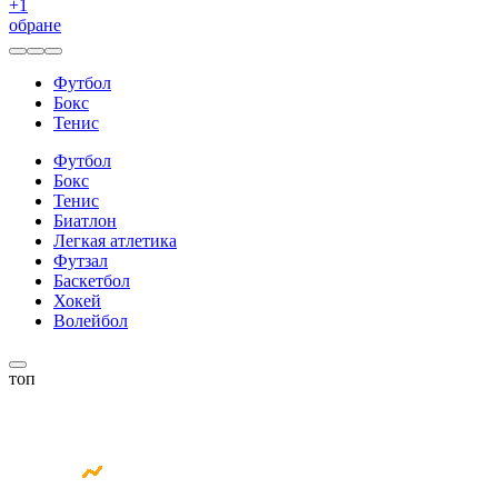
+
1
обране
Футбол
Бокс
Тенис
Футбол
Бокс
Тенис
Биатлон
Легкая атлетика
Футзал
Баскетбол
Хокей
Волейбол
топ