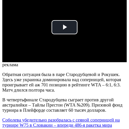
Play
Video
реклама
Обратная ситуация была в паре Стародубцевой и Рокушек.
Здесь уже украинка доминировала над соперницей, которая
проигрывает ей аж 701 позицию в рейтинге WTA – 6:1, 6:3.
Матч длился полтора часа.
В четвертьфинале Стародубцева сыграет против другой
австралийки – Тайлы Престон (WTA №209). Призовой фонд
турнира в Плейфорде составляет 60 тысяч долларов.
Соболева убедительно разобралась с сеяной соперницей на
турнире W75 в Словакии – впереди 486-я ракетка мира