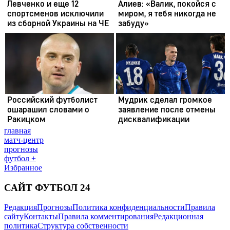
главная
матч-центр
прогнозы
футбол +
Избранное
САЙТ ФУТБОЛ 24
Редакция
Прогнозы
Политика конфиденциальности
Правила
сайту
Контакты
Правила комментирования
Редакционная
политика
Структура собственности