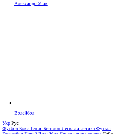
Александр Усик
Волейбол
Укр
Рус
Футбол
Бокс
Тенис
Биатлон
Легкая атлетика
Футзал
Баскетбол
Хокей
Волейбол
Другие виды спорта
Сайт