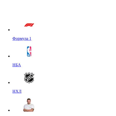
Формула 1
НБА
НХЛ