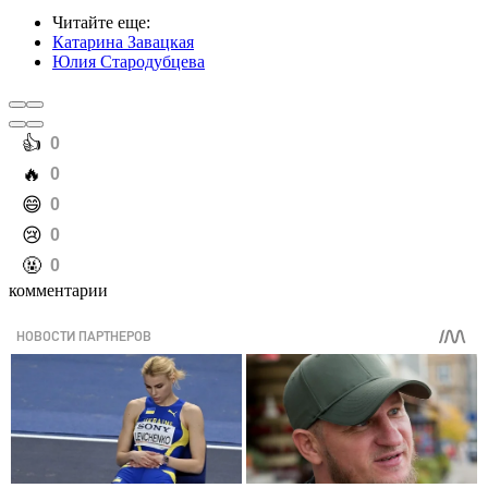
Читайте еще
:
Катарина Завацкая
Юлия Стародубцева
️👍
0
️🔥
0
️😄
0
️😢
0
️🤬
0
комментарии