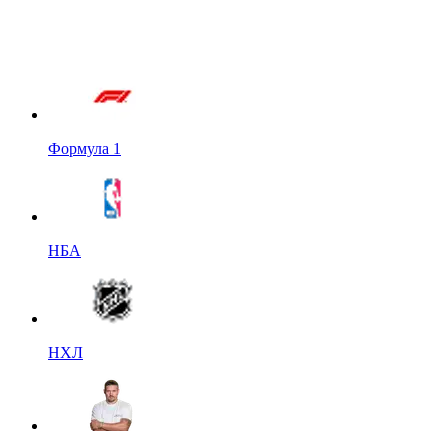
Формула 1
НБА
НХЛ