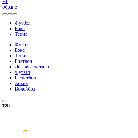
+
1
обране
Футбол
Бокс
Тенис
Футбол
Бокс
Тенис
Биатлон
Легкая атлетика
Футзал
Баскетбол
Хокей
Волейбол
топ