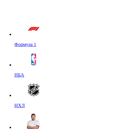
Формула 1
НБА
НХЛ