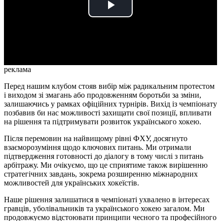
Play
Video
реклама
Перед нашим клубом стояв вибір між радикальним протестом
і виходом зі змагань або продовженням боротьби за зміни,
залишаючись у рамках офіційних турнірів. Вихід із чемпіонату
позбавив би нас можливості захищати свої позиції, впливати
на рішення та підтримувати розвиток українського хокею.
Після перемовин на найвищому рівні ФХУ, досягнуто
взаєморозуміння щодо ключових питань. Ми отримали
підтвердження готовності до діалогу в тому числі з питань
арбітражу. Ми очікуємо, що це сприятиме також вирішенню
стратегічних завдань, зокрема розширенню міжнародних
можливостей для українських хокеїстів.
Наше рішення залишатися в чемпіонаті ухвалено в інтересах
гравців, уболівальників та українського хокею загалом. Ми
продовжуємо відстоювати принципи чесного та професійного