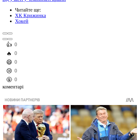
Читайте ще
:
ХК Крижинка
Хокей
️👍
0
️🔥
0
️😄
0
️😢
0
️🤬
0
коментарі