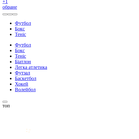
+
1
обране
Футбол
Бокс
Теніс
Футбол
Бокс
Теніс
Біатлон
Легка атлетика
Футзал
Баскетбол
Хокей
Волейбол
топ