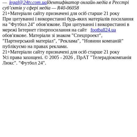
—
legal@24tv.com.ua
Ідентифікатор онлайн-медіа в Реєстрі
суб’єктів у сфері медіа — R40-06058
21+
Матеріали сайту призначені для осіб старше 21 року
При цитуванні і використанні будь-яких матеріалів посилання
на "Футбол 24" обов'язкове. При цитуванні і використанні в
мережі Інтернет гіперпосилання на сайт
football24.ua
обов'язкове. Матеріали зі знаком "Спецпроект",
"Партнерський матеріал", "Реклама", "Новини компаній"
публікуємо на правах реклами.
21+
Матеріали сайту призначені для осіб старше 21 року
Усi права захищенi. © 2005 -
2026
, ПрАТ "Телерадіокомпанія
Люкс". "Футбол 24".