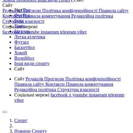
Сайт
Укр
Рус
Редакція
Прогнози
Політика конфіденційності
Правила сайту
Футбол
Контакти
Правила коментування
Редакційна політика
Бокс
Структура власності
Теніс
Соціальні мережі
Біатлон
facebook
x
youtube
instagram
telegram
viber
Легка атлетика
Футзал
Баскетбол
Хокей
Волейбол
Інші види спорту
Сайт
Сайт
Редакція
Прогнози
Політика конфіденційності
Правила сайту
Контакти
Правила коментування
Редакційна політика
Структура власності
Соціальні мережі
facebook
x
youtube
instagram
telegram
viber
Спорт
Новини Спорту