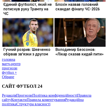
головна
матч-центр
прогнози
футбол +
Обране
САЙТ ФУТБОЛ 24
Редакція
Прогнози
Політика конфіденційності
Правила
сайту
Контакти
Правила коментування
Редакційна
політика
Структура власності