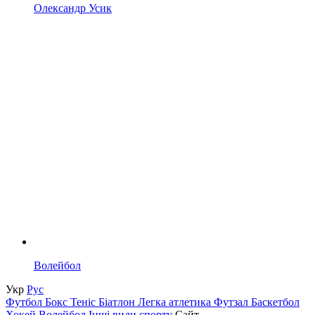
Олександр Усик
Волейбол
Укр
Рус
Футбол
Бокс
Теніс
Біатлон
Легка атлетика
Футзал
Баскетбол
Хокей
Волейбол
Інші види спорту
Сайт