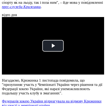
спорту як на льоду, так і поза ним", – йде мова у повідомленні
прес-служби Крижинки
.
відео дня
Play
Video
Нагадаємо, Крижинка 1 листопада повідомила, що
"призупиняє участь у Чемпіонаті України через рішення та дії
Федерації хокею України, які наразі унеможливлюють
подальшу участь клубу в змаганнях".
Федерація хокею України відреагувала на відмову Крижинки
від участі у чемпіонаті країни