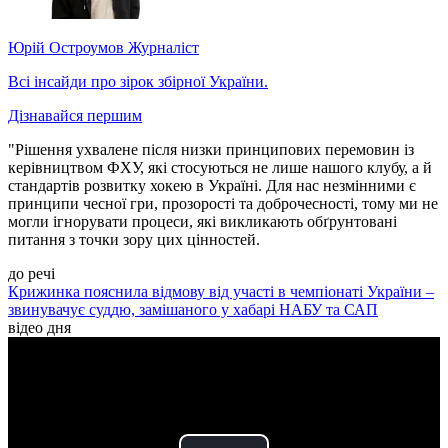
Юрій Остроумов
Журналіст
Всі інсайди про зірок збірної України.
Дізнавайся першим
"Рішення ухвалене після низки принципових перемовин із
керівництвом ФХУ, які стосуються не лише нашого клубу, а й
стандартів розвитку хокею в Україні. Для нас незмінними є
принципи чесної гри, прозорості та доброчесності, тому ми не
могли ігнорувати процеси, які викликають обґрунтовані
питання з точки зору цих цінностей.
до речі
Крижинка пояснила відмову від участі в чемпіонаті України –
звинувачує суддю, замішаного у хабарі НАБУ та САП
відео дня