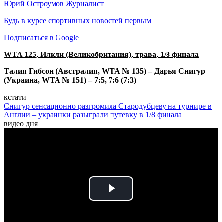
Юрий Остроумов
Журналист
Будь в курсе спортивных новостей первым
Подписаться в Google
WTA 125, Илкли (Великобритания), трава, 1/8 финала
Талия Гибсон (Австралия, WTA № 135) – Дарья Снигур
(Украина, WTA № 151) – 7:5, 7:6 (7:3)
кстати
Снигур сенсационно разгромила Стародубцеву на турнире в
Англии – украинки разыграли путевку в 1/8 финала
видео дня
Play