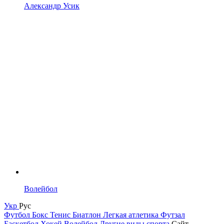
Александр Усик
Волейбол
Укр
Рус
Футбол
Бокс
Тенис
Биатлон
Легкая атлетика
Футзал
Баскетбол
Хокей
Волейбол
Другие виды спорта
Сайт