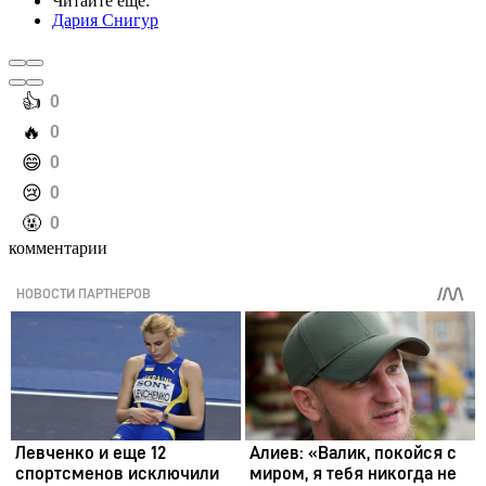
Читайте еще
:
Дария Снигур
️👍
0
️🔥
0
️😄
0
️😢
0
️🤬
0
комментарии