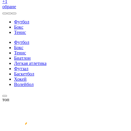
+
1
обране
Футбол
Бокс
Тенис
Футбол
Бокс
Тенис
Биатлон
Легкая атлетика
Футзал
Баскетбол
Хокей
Волейбол
топ