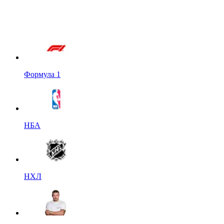
Формула 1
НБА
НХЛ