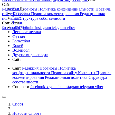
Сайт
Укр
Рус
Редакция
Прогнозы
Политика конфиденциальности
Правила
Футбол
сайту
Контакты
Правила комментирования
Редакционная
Бокс
политика
Структура собственности
Тенис
Соц. сети
Биатлон
facebook
x
youtube
instagram
telegram
viber
Легкая атлетика
Футзал
Баскетбол
Хокей
Волейбол
Другие виды спорта
Сайт
Сайт
Редакция
Прогнозы
Политика
конфиденциальности
Правила сайту
Контакты
Правила
комментирования
Редакционная политика
Структура
собственности
Соц. сети
facebook
x
youtube
instagram
telegram
viber
Спорт
Новости Cпорта