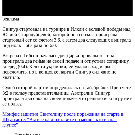
Video
реклама
Снигур стартовала на турнире в Илкли с волевой победы над
Юлией Стародубцевой, которой она сначала проиграла
стартовый сет со счетом 3:6, а затем два следующих выиграла
под ноль – оба раза по 6:0.
Встреча с Гибсон началась для Дарьи провально – она
проиграла два гейма на своей подаче и отпустила соперницу
вперед (0:4). К чести украинки, ей удалось ход игры
переломить, но в концовке партии Снигур сил явно не
хватило.
Судьба второй партии определилась на тай-брейке. При счете
3:2 в пользу представительницы Австралии Снигур
проиграла два очка на своей подаче, что решило всю игру не в
ее пользу.
Монфис защитил Свитолину после поражения на старте в
Штутгарте: "Вы все равно ставите на меня – кто из нас
глупее"