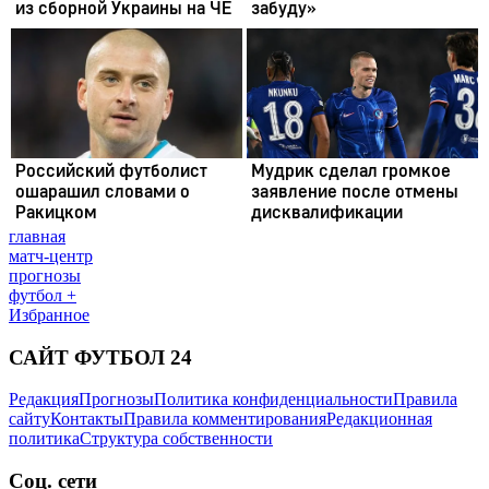
главная
матч-центр
прогнозы
футбол +
Избранное
САЙТ ФУТБОЛ 24
Редакция
Прогнозы
Политика конфиденциальности
Правила
сайту
Контакты
Правила комментирования
Редакционная
политика
Структура собственности
Соц. сети