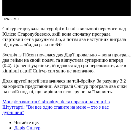
Video
реклама
Снігур стартувала на турнірі в Ілклі з вольової перемоги над
Юлією Стародубцевою, якій вона спочатку програла
стартовий сет з рахунком 3:6, а потім два наступних виграла
під нуль – обидва рази по 6:0.
Зустріч із Гібсон почалася для Дар'ї провально – вона програла
два гейми на своїй подачі та відпустила суперницю вперед
(0:4). До честі українки, їй вдалося хід гри переломити, але в
кінцівці партії Снігур сил явно не вистачило.
Доля другої партії визначилася на тай-брейку. За рахунку 3:2
на користь представниці Австралії Снігур програла два очки
на своїй подачі, що вирішило всю гру не на її користь.
Монфіс захистив Світоліну після поразки на старті в
Штутгарті: "Ви все одно ставите на мене – хто з нас
дурніший"
Читайте ще
:
Дарія Снігур