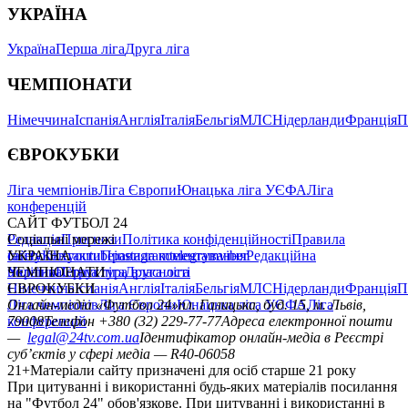
УКРАЇНА
Україна
Перша ліга
Друга ліга
ЧЕМПІОНАТИ
Німеччина
Іспанія
Англія
Італія
Бельгія
МЛС
Нідерланди
Франція
П
ЄВРОКУБКИ
Ліга чемпіонів
Ліга Європи
Юнацька ліга УЄФА
Ліга
конференцій
САЙТ ФУТБОЛ 24
Редакція
Соціальні мережі
Прогнози
Політика конфіденційності
Правила
сайту
facebook
УКРАЇНА
Контакти
x
youtube
Правила коментування
instagram
telegram
viber
Редакційна
політика
Україна
ЧЕМПІОНАТИ
Перша ліга
Структура власності
Друга ліга
Німеччина
ЄВРОКУБКИ
Іспанія
Англія
Італія
Бельгія
МЛС
Нідерланди
Франція
П
Ліга чемпіонів
Онлайн-медіа «Футбол 24»
Ліга Європи
Юнацька ліга УЄФА
пл. Галицька, буд. 15, м. Львів,
Ліга
конференцій
79008
Телефон +380 (32) 229-77-77
Адреса електронної пошти
—
legal@24tv.com.ua
Ідентифікатор онлайн-медіа в Реєстрі
суб’єктів у сфері медіа — R40-06058
21+
Матеріали сайту призначені для осіб старше 21 року
При цитуванні і використанні будь-яких матеріалів посилання
на "Футбол 24" обов'язкове. При цитуванні і використанні в