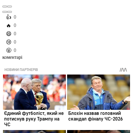
️👍
0
️🔥
0
️😄
0
️😢
0
️🤬
0
коментарі