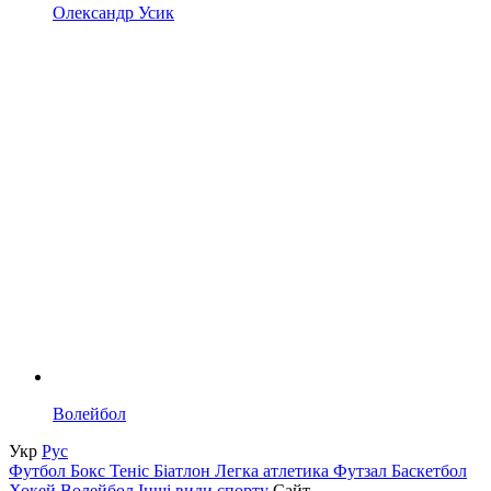
Олександр Усик
Волейбол
Укр
Рус
Футбол
Бокс
Теніс
Біатлон
Легка атлетика
Футзал
Баскетбол
Хокей
Волейбол
Інші види спорту
Сайт