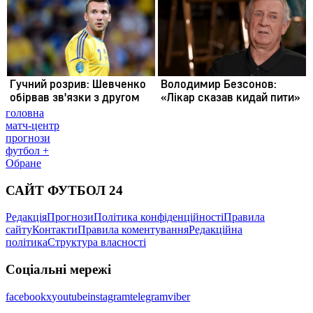
головна
матч-центр
прогнози
футбол +
Обране
САЙТ ФУТБОЛ 24
Редакція
Прогнози
Політика конфіденційності
Правила
сайту
Контакти
Правила коментування
Редакційна
політика
Структура власності
Соціальні мережі
facebook
x
youtube
instagram
telegram
viber