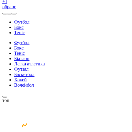
+
1
обране
Футбол
Бокс
Теніс
Футбол
Бокс
Теніс
Біатлон
Легка атлетика
Футзал
Баскетбол
Хокей
Волейбол
топ