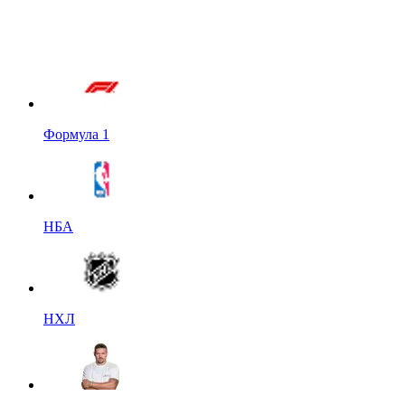
Формула 1
НБА
НХЛ