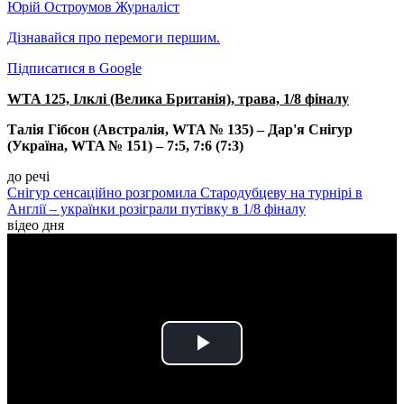
Юрій Остроумов
Журналіст
Дізнавайся про перемоги першим.
Підписатися в Google
WTA 125, Ілклі (Велика Британія), трава, 1/8 фіналу
Талія Гібсон (Австралія, WTA № 135) – Дар'я Снігур
(Україна, WTA № 151) – 7:5, 7:6 (7:3)
до речі
Снігур сенсаційно розгромила Стародубцеву на турнірі в
Англії – українки розіграли путівку в 1/8 фіналу
відео дня
Play