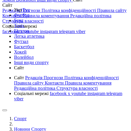
Сайт
Укр
Рус
Редакція
Прогнози
Політика конфіденційності
Правила сайту
Футбол
Контакти
Правила коментування
Редакційна політика
Бокс
Структура власності
Теніс
Соціальні мережі
Біатлон
facebook
x
youtube
instagram
telegram
viber
Легка атлетика
Футзал
Баскетбол
Хокей
Волейбол
Інші види спорту
Сайт
Сайт
Редакція
Прогнози
Політика конфіденційності
Правила сайту
Контакти
Правила коментування
Редакційна політика
Структура власності
Соціальні мережі
facebook
x
youtube
instagram
telegram
viber
Спорт
Новини Спорту