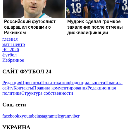
главная
матч-центр
ЧС 2026
футбол +
Избранное
САЙТ ФУТБОЛ 24
Редакция
Прогнозы
Политика конфиденциальности
Правила
сайту
Контакты
Правила комментирования
Редакционная
политика
Структура собственности
Соц. сети
facebook
x
youtube
instagram
telegram
viber
УКРАИНА