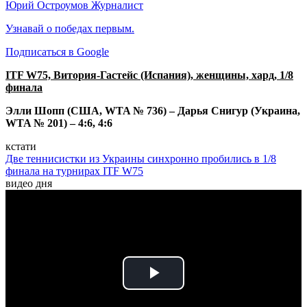
Юрий Остроумов
Журналист
Узнавай о победах первым.
Подписаться в Google
ITF W75, Витория-Гастейс (Испания), женщины, хард, 1/8
финала
Элли Шопп (США, WTA № 736) – Дарья Снигур (Украина,
WTA № 201) – 4:6, 4:6
кстати
Две теннисистки из Украины синхронно пробились в 1/8
финала на турнирах ITF W75
видео дня
Play