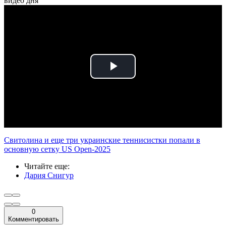
видео дня
Play
Video
Свитолина и еще три украинские теннисистки попали в
основную сетку US Open-2025
Читайте еще
:
Дария Снигур
0
Комментировать