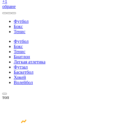
+
1
обране
Футбол
Бокс
Тенис
Футбол
Бокс
Тенис
Биатлон
Легкая атлетика
Футзал
Баскетбол
Хокей
Волейбол
топ