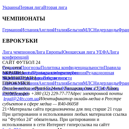
Украина
Первая лига
Вторая лига
ЧЕМПИОНАТЫ
Германия
Испания
Англия
Италия
Бельгия
МЛС
Нидерланды
Фран
ЕВРОКУБКИ
Лига чемпионов
Лига Европы
Юношеская лига УЕФА
Лига
конференций
САЙТ ФУТБОЛ 24
Редакция
Соц. сети
Прогнозы
Политика конфиденциальности
Правила
сайту
facebook
УКРАИНА
Контакты
x
youtube
Правила комментирования
instagram
telegram
viber
Редакционная
политика
Украина
ЧЕМПИОНАТЫ
Первая лига
Структура собственности
Вторая лига
Германия
ЕВРОКУБКИ
Испания
Англия
Италия
Бельгия
МЛС
Нидерланды
Фран
Лига чемпионов
Онлайн-медиа «Футбол 24»
Лига Европы
пл. Галицкая, дом. 15, м. Львов,
Юношеская лига УЕФА
Лига
конференций
79008
Телефон +380 (32) 229-77-77
Адрес электронной почты
legal@24tv.com.ua
Идентификатор онлайн-медиа в Реестре
субъектов в сфере медиа — R40-06058
21+
Материалы сайта предназначены для лиц старше 21 года
При цитировании и использовании любых материалов ссылка
на "Футбол 24" обязательна. При цитировании и
использовании в сети Интернет гиперссылка на сайтт