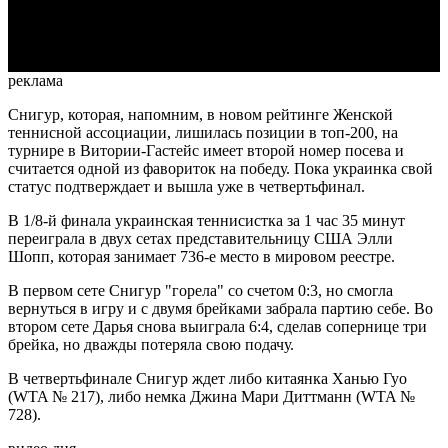
Video
реклама
Снигур, которая, напомним, в новом рейтинге Женской
теннисной ассоциации, лишилась позиции в топ-200, на
турнире в Витории-Гастейс имеет второй номер посева и
считается одной из фавориток на победу. Пока украинка свой
статус подтверждает и вышла уже в четвертьфинал.
В 1/8-й финала украинская теннисистка за 1 час 35 минут
переиграла в двух сетах представительницу США Элли
Шопп, которая занимает 736-е место в мировом реестре.
В первом сете Снигур "горела" со счетом 0:3, но смогла
вернуться в игру и с двумя брейками забрала партию себе. Во
втором сете Дарья снова выиграла 6:4, сделав сопернице три
брейка, но дважды потеряла свою подачу.
В четвертьфинале Снигур ждет либо китаянка Ханью Гуо
(WTA № 217), либо немка Джина Мари Диттманн (WTA №
728).