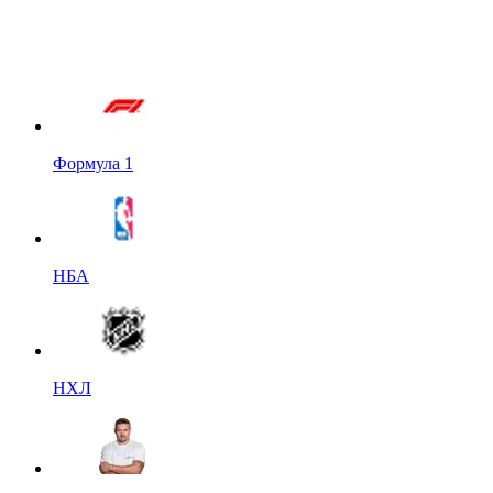
Формула 1
НБА
НХЛ