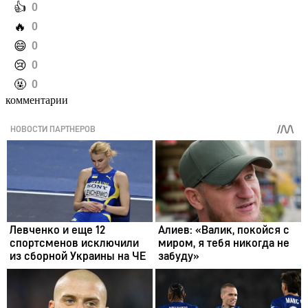
️👍
0
️🔥
0
️😄
0
️😢
0
️🤬
0
комментарии