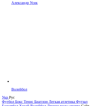
Александр Усик
Волейбол
Укр
Рус
Футбол
Бокс
Тенис
Биатлон
Легкая атлетика
Футзал
Баскетбол
Хокей
Волейбол
Другие виды спорта
Сайт