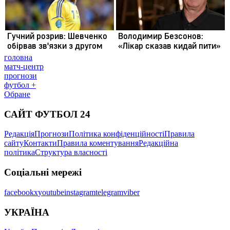
головна
матч-центр
прогнози
футбол +
Обране
САЙТ ФУТБОЛ 24
Редакція
Прогнози
Політика конфіденційності
Правила
сайту
Контакти
Правила коментування
Редакційна
політика
Структура власності
Соціальні мережі
facebook
x
youtube
instagram
telegram
viber
УКРАЇНА