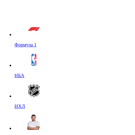
Формула 1
НБА
НХЛ