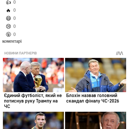
️👍
0
️🔥
0
️😄
0
️😢
0
️🤬
0
коментарі