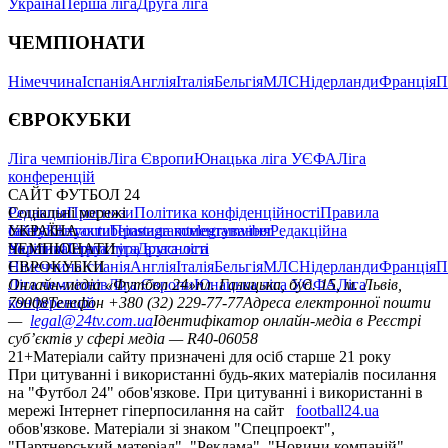
Україна
Перша ліга
Друга ліга
ЧЕМПІОНАТИ
Німеччина
Іспанія
Англія
Італія
Бельгія
МЛС
Нідерланди
Франція
П
ЄВРОКУБКИ
Ліга чемпіонів
Ліга Європи
Юнацька ліга УЄФА
Ліга
конференцій
САЙТ ФУТБОЛ 24
Редакція
Соціальні мережі
Прогнози
Політика конфіденційності
Правила
сайту
facebook
УКРАЇНА
Контакти
x
youtube
Правила коментування
instagram
telegram
viber
Редакційна
політика
Україна
ЧЕМПІОНАТИ
Перша ліга
Структура власності
Друга ліга
Німеччина
ЄВРОКУБКИ
Іспанія
Англія
Італія
Бельгія
МЛС
Нідерланди
Франція
П
Ліга чемпіонів
Онлайн-медіа «Футбол 24»
Ліга Європи
Юнацька ліга УЄФА
пл. Галицька, буд. 15, м. Львів,
Ліга
конференцій
79008
Телефон +380 (32) 229-77-77
Адреса електронної пошти
—
legal@24tv.com.ua
Ідентифікатор онлайн-медіа в Реєстрі
суб’єктів у сфері медіа — R40-06058
21+
Матеріали сайту призначені для осіб старше 21 року
При цитуванні і використанні будь-яких матеріалів посилання
на "Футбол 24" обов'язкове. При цитуванні і використанні в
мережі Інтернет гіперпосилання на сайт
football24.ua
обов'язкове. Матеріали зі знаком "Спецпроект",
"Партнерський матеріал", "Реклама", "Новини компаній"