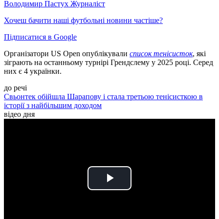
Володимир Пастух
Журналіст
Хочеш бачити наші футбольні новини частіше?
Підписатися в Google
Організатори US Open опублікували
список тенісисток
, які
зіграють на останньому турнірі Грендслему у 2025 році. Серед
них є 4 українки.
до речі
Свьонтек обійшла Шарапову і стала третьою тенісисткою в
історії з найбільшим доходом
відео дня
Play
Video