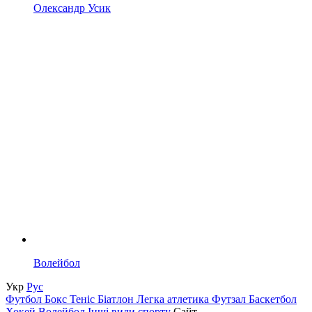
Олександр Усик
Волейбол
Укр
Рус
Футбол
Бокс
Теніс
Біатлон
Легка атлетика
Футзал
Баскетбол
Хокей
Волейбол
Інші види спорту
Сайт