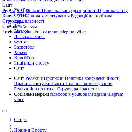
Сайт
Укр
Рус
Редакція
Прогнози
Політика конфіденційності
Правила сайту
Футбол
Контакти
Правила коментування
Редакційна політика
Бокс
Структура власності
Теніс
Соціальні мережі
Біатлон
facebook
x
youtube
instagram
telegram
viber
Легка атлетика
Футзал
Баскетбол
Хокей
Волейбол
Інші види спорту
Сайт
Сайт
Редакція
Прогнози
Політика конфіденційності
Правила сайту
Контакти
Правила коментування
Редакційна політика
Структура власності
Соціальні мережі
facebook
x
youtube
instagram
telegram
viber
Спорт
Новини Спорту