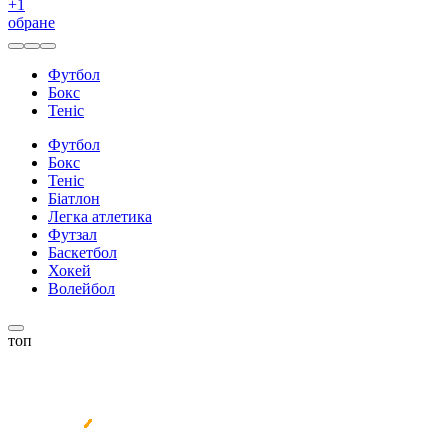
+
1
обране
Футбол
Бокс
Теніс
Футбол
Бокс
Теніс
Біатлон
Легка атлетика
Футзал
Баскетбол
Хокей
Волейбол
топ