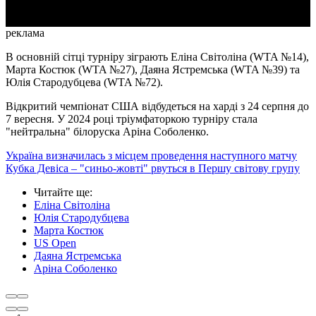
реклама
В основній сітці турніру зіграють Еліна Світоліна (WTA №14),
Марта Костюк (WTA №27), Даяна Ястремська (WTA №39) та
Юлія Стародубцева (WTA №72).
Відкритий чемпіонат США відбудеться на харді з 24 серпня до
7 вересня. У 2024 році тріумфаторкою турніру стала
"нейтральна" білоруска Аріна Соболенко.
Україна визначилась з місцем проведення наступного матчу
Кубка Девіса – "синьо-жовті" рвуться в Першу світову групу
Читайте ще
:
Еліна Світоліна
Юлія Стародубцева
Марта Костюк
US Open
Даяна Ястремська
Аріна Соболенко