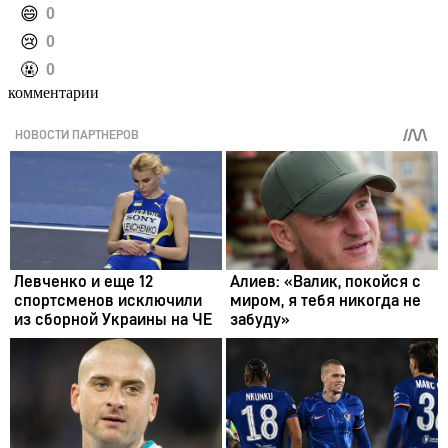
️😄
0
️😢
0
️🤬
0
комментарии