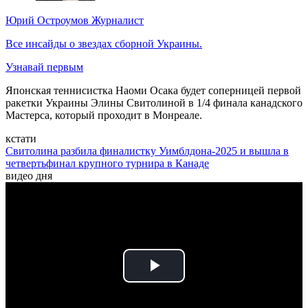
Юрий Остроумов
Журналист
Все инсайды о звездах сборной Украины.
Узнавай первым
Японская теннисистка Наоми Осака будет соперницей первой
ракетки Украины Элины Свитолиной в 1/4 финала канадского
Мастерса, который проходит в Монреале.
кстати
Свитолина разбила финалистку Уимблдона-2025 и вышла в
четвертьфинал крупного турнира в Канаде
видео дня
Play