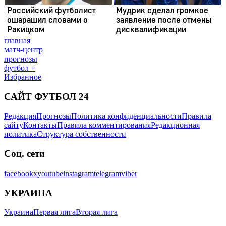
главная
матч-центр
прогнозы
футбол +
Избранное
САЙТ ФУТБОЛ 24
Редакция
Прогнозы
Политика конфиденциальности
Правила
сайту
Контакты
Правила комментирования
Редакционная
политика
Структура собственности
Соц. сети
facebook
x
youtube
instagram
telegram
viber
УКРАИНА
Украина
Первая лига
Вторая лига