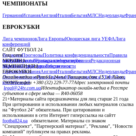
ЧЕМПИОНАТЫ
Германия
Испания
Англия
Италия
Бельгия
МЛС
Нидерланды
Фран
ЕВРОКУБКИ
Лига чемпионов
Лига Европы
Юношеская лига УЕФА
Лига
конференций
САЙТ ФУТБОЛ 24
Редакция
Соц. сети
Прогнозы
Политика конфиденциальности
Правила
сайту
facebook
УКРАИНА
Контакты
x
youtube
Правила комментирования
instagram
telegram
viber
Редакционная
политика
Украина
ЧЕМПИОНАТЫ
Первая лига
Структура собственности
Вторая лига
Германия
ЕВРОКУБКИ
Испания
Англия
Италия
Бельгия
МЛС
Нидерланды
Фран
Лига чемпионов
Онлайн-медиа «Футбол 24»
Лига Европы
пл. Галицкая, дом. 15, м. Львов,
Юношеская лига УЕФА
Лига
конференций
79008
Телефон +380 (32) 229-77-77
Адрес электронной почты
legal@24tv.com.ua
Идентификатор онлайн-медиа в Реестре
субъектов в сфере медиа — R40-06058
21+
Материалы сайта предназначены для лиц старше 21 года
При цитировании и использовании любых материалов ссылка
на "Футбол 24" обязательна. При цитировании и
использовании в сети Интернет гиперссылка на сайтт
football24.ua
обязательное. Материалы со знаком
"Спецпроект", "Партнерский материал", "Реклама", "Новости
компаний" публикуем на правах рекламы.