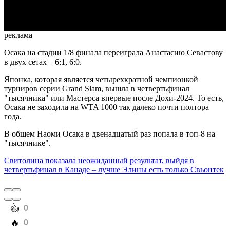
Video
реклама
Осака на стадии 1/8 финала переиграла Анастасию Севастову
в двух сетах – 6:1, 6:0.
Японка, которая является четырехкратной чемпионкой
турниров серии Grand Slam, вышла в четвертьфинал
"тысячника" или Мастерса впервые после Дохи-2024. То есть,
Осака не заходила на WTA 1000 так далеко почти полтора
года.
В общем Наоми Осака в двенадцатый раз попала в топ-8 на
"тысячнике".
Свитолина показала неожиданный результат, выйдя в
четвертьфинал в Канаде – лучше Элины есть только Свьонтек
️👍
0
️🔥
0