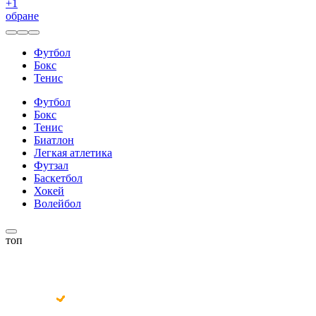
+
1
обране
Футбол
Бокс
Тенис
Футбол
Бокс
Тенис
Биатлон
Легкая атлетика
Футзал
Баскетбол
Хокей
Волейбол
топ