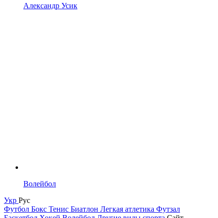
Александр Усик
Волейбол
Укр
Рус
Футбол
Бокс
Тенис
Биатлон
Легкая атлетика
Футзал
Баскетбол
Хокей
Волейбол
Другие виды спорта
Сайт