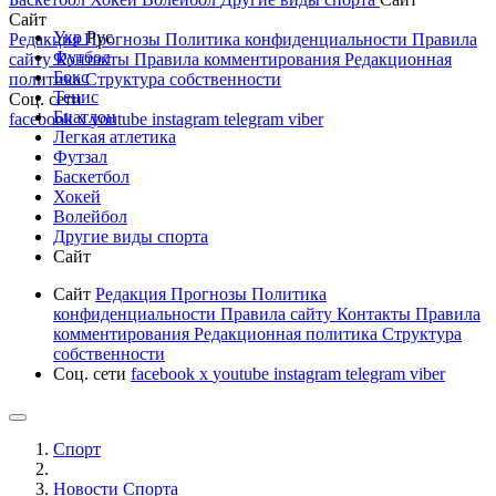
Сайт
Укр
Рус
Редакция
Прогнозы
Политика конфиденциальности
Правила
Футбол
сайту
Контакты
Правила комментирования
Редакционная
Бокс
политика
Структура собственности
Тенис
Соц. сети
Биатлон
facebook
x
youtube
instagram
telegram
viber
Легкая атлетика
Футзал
Баскетбол
Хокей
Волейбол
Другие виды спорта
Сайт
Сайт
Редакция
Прогнозы
Политика
конфиденциальности
Правила сайту
Контакты
Правила
комментирования
Редакционная политика
Структура
собственности
Соц. сети
facebook
x
youtube
instagram
telegram
viber
Спорт
Новости Cпорта