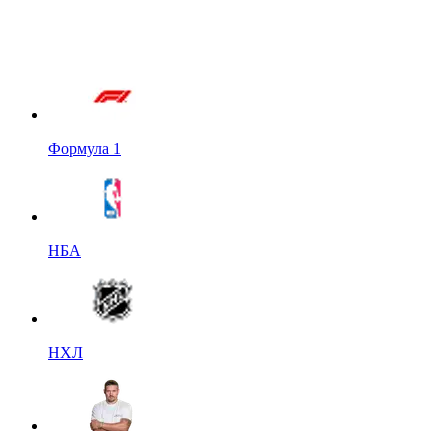
Формула 1
НБА
НХЛ