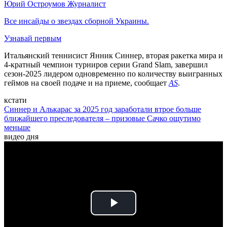
Юрий Остроумов
Журналист
Все инсайды о звездах сборной Украины.
Узнавай первым
Итальянский теннисист Янник Синнер, вторая ракетка мира и
4-кратный чемпион турниров серии Grand Slam, завершил
сезон-2025 лидером одновременно по количеству выигранных
геймов на своей подаче и на приеме, сообщает
AS
.
кстати
Синнер и Алькарас за 2025 год заработали втрое больше
ближайшего преследователя – призовые Сачко ощутимо
меньше
видео дня
Play