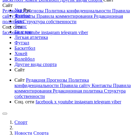
Сайт
Укр
Рус
Редакция
Прогнозы
Политика конфиденциальности
Правила
Футбол
сайту
Контакты
Правила комментирования
Редакционная
Бокс
политика
Структура собственности
Тенис
Соц. сети
Биатлон
facebook
x
youtube
instagram
telegram
viber
Легкая атлетика
Футзал
Баскетбол
Хокей
Волейбол
Другие виды спорта
Сайт
Сайт
Редакция
Прогнозы
Политика
конфиденциальности
Правила сайту
Контакты
Правила
комментирования
Редакционная политика
Структура
собственности
Соц. сети
facebook
x
youtube
instagram
telegram
viber
Спорт
Новости Cпорта