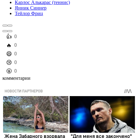
Карлос Алькарас (теннис)
Янник Синнер
Тейлор Фриц
️👍
0
️🔥
0
️😄
0
️😢
0
️🤬
0
комментарии