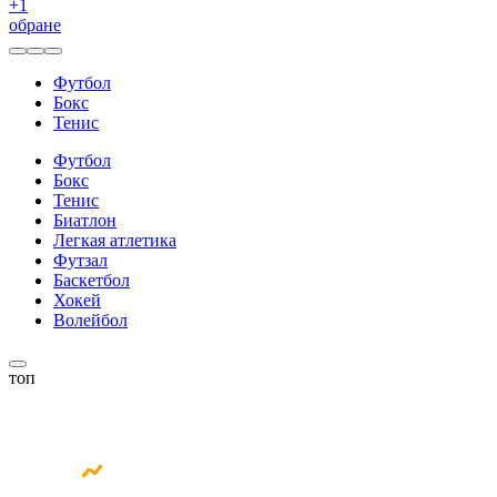
+
1
обране
Футбол
Бокс
Тенис
Футбол
Бокс
Тенис
Биатлон
Легкая атлетика
Футзал
Баскетбол
Хокей
Волейбол
топ