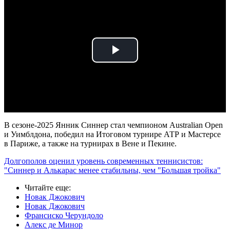
Play
Video
В сезоне-2025 Янник Синнер стал чемпионом Australian Open
и Уимблдона, победил на Итоговом турнире АТР и Мастерсе
в Париже, а также на турнирах в Вене и Пекине.
Долгополов оценил уровень современных теннисистов:
"Синнер и Алькарас менее стабильны, чем "Большая тройка"
Читайте еще
:
Новак Джокович
Новак Джокович
Франсиско Черундоло
Алекс де Минор