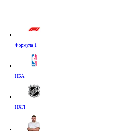
Формула 1
НБА
НХЛ