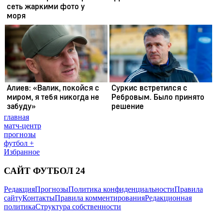
главная
матч-центр
прогнозы
футбол +
Избранное
САЙТ ФУТБОЛ 24
Редакция
Прогнозы
Политика конфиденциальности
Правила
сайту
Контакты
Правила комментирования
Редакционная
политика
Структура собственности