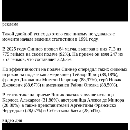
Video
реклама
Такой двойной успех до этого еще никому не удавался с
момента начала ведения статистики в 1991 году.
В 2025 году Синнер провел 64 матча, выиграв в них 713 из
775 геймов на своей подаче (92%). На приеме он взял 247 из
757 геймов, что составляет 32,63%.
По эффективности на подаче Синнер опередил таких сильных
игроков на подаче как американец Тейлор Фриц (89,18%),
француз Джованни Мпетчи Перрикар (88,97%), серб Новак
Джокович (88,67%) и американец Райли Опелка (88,50%).
В статистике на приеме Янник оказался лучше испанца
Карлоса Алькараса (31,88%), австралийца Алекса де Минора
(28,80%), а также представителей Аргентины Франсиско
Черундоло (28,67%) и Себастьяна Баеса (28,54%).
видео дня