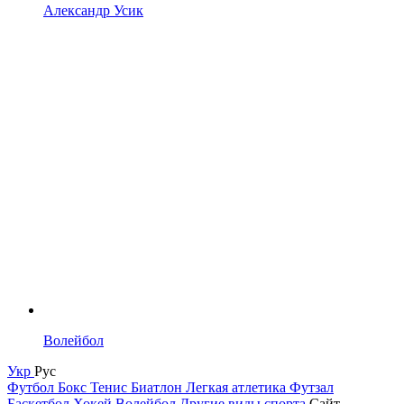
Александр Усик
Волейбол
Укр
Рус
Футбол
Бокс
Тенис
Биатлон
Легкая атлетика
Футзал
Баскетбол
Хокей
Волейбол
Другие виды спорта
Сайт