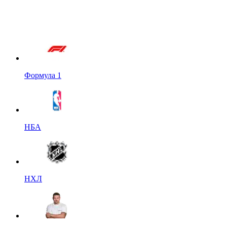
Формула 1
НБА
НХЛ