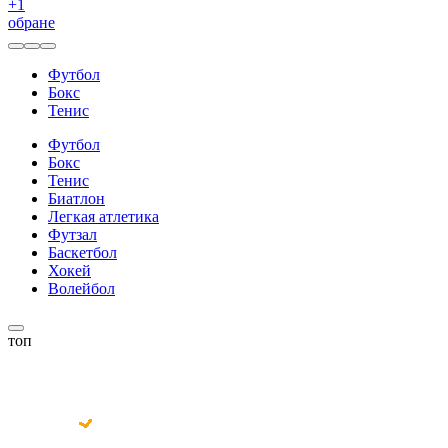
+
1
обране
Футбол
Бокс
Тенис
Футбол
Бокс
Тенис
Биатлон
Легкая атлетика
Футзал
Баскетбол
Хокей
Волейбол
топ