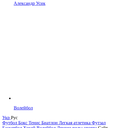
Александр Усик
Волейбол
Укр
Рус
Футбол
Бокс
Тенис
Биатлон
Легкая атлетика
Футзал
Баскетбол
Хокей
Волейбол
Другие виды спорта
Сайт