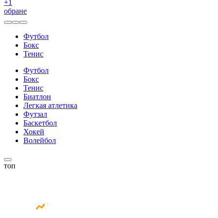
+
1
обране
Футбол
Бокс
Тенис
Футбол
Бокс
Тенис
Биатлон
Легкая атлетика
Футзал
Баскетбол
Хокей
Волейбол
топ