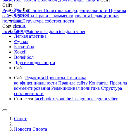
Сайт
Укр
Рус
Редакция
Прогнозы
Политика конфиденциальности
Правила
Футбол
сайту
Контакты
Правила комментирования
Редакционная
Бокс
политика
Структура собственности
Тенис
Соц. сети
Биатлон
facebook
x
youtube
instagram
telegram
viber
Легкая атлетика
Футзал
Баскетбол
Хокей
Волейбол
Другие виды спорта
Сайт
Сайт
Редакция
Прогнозы
Политика
конфиденциальности
Правила сайту
Контакты
Правила
комментирования
Редакционная политика
Структура
собственности
Соц. сети
facebook
x
youtube
instagram
telegram
viber
Спорт
Новости Cпорта