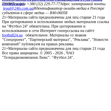
конференций
79008
Телефон +380 (32) 229-77-77
Адрес электронной почты
legal@24tv.com.ua
Идентификатор онлайн-медиа в Реестре
субъектов в сфере медиа — R40-06058
21+
Материалы сайта предназначены для лиц старше 21 года
При цитировании и использовании любых материалов ссылка
на "Футбол 24" обязательна. При цитировании и
использовании в сети Интернет гиперссылка на сайтт
football24.ua
обязательное. Материалы со знаком
"Спецпроект", "Партнерский материал", "Реклама", "Новости
компаний" публикуем на правах рекламы.
21+
Материалы сайта предназначены для лиц старше 21 года
Все права защищены. © 2005 -
2026
, ЧАО
"Телерадиокомпания Люкс". "Футбол 24".