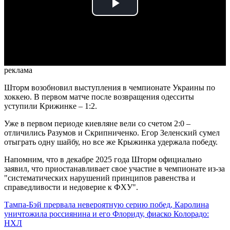
Play
Video
реклама
Шторм возобновил выступления в чемпионате Украины по
хоккею. В первом матче после возвращения одесситы
уступили Крижинке – 1:2.
Уже в первом периоде киевляне вели со счетом 2:0 –
отличились Разумов и Скрипниченко. Егор Зеленский сумел
отыграть одну шайбу, но все же Крыжинка удержала победу.
Напомним, что в декабре 2025 года Шторм официально
заявил, что приостанавливает свое участие в чемпионате из-за
"систематических нарушений принципов равенства и
справедливости и недоверие к ФХУ".
Тампа-Бэй прервала невероятную серию побед, Каролина
уничтожила россиянина и его Флориду, фиаско Колорадо:
НХЛ