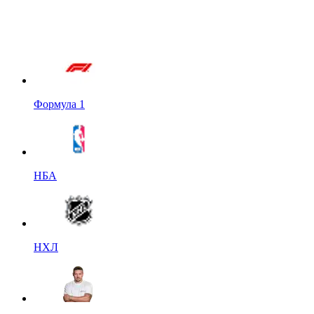
Формула 1
НБА
НХЛ