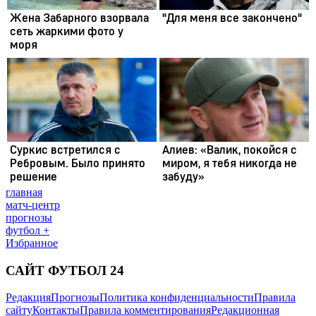
главная
матч-центр
прогнозы
футбол +
Избранное
САЙТ ФУТБОЛ 24
Редакция
Прогнозы
Политика конфиденциальности
Правила
сайту
Контакты
Правила комментирования
Редакционная