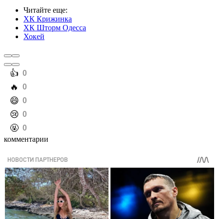
Читайте еще
:
ХК Крижинка
ХК Шторм Одесса
Хокей
️👍
0
️🔥
0
️😄
0
️😢
0
️🤬
0
комментарии