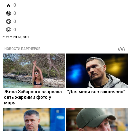
️🔥
0
️😄
0
️😢
0
️🤬
0
комментарии