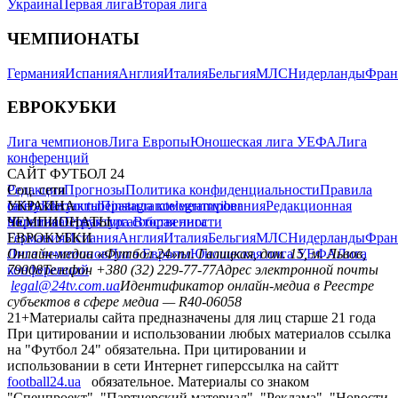
Украина
Первая лига
Вторая лига
ЧЕМПИОНАТЫ
Германия
Испания
Англия
Италия
Бельгия
МЛС
Нидерланды
Фран
ЕВРОКУБКИ
Лига чемпионов
Лига Европы
Юношеская лига УЕФА
Лига
конференций
САЙТ ФУТБОЛ 24
Редакция
Соц. сети
Прогнозы
Политика конфиденциальности
Правила
сайту
facebook
УКРАИНА
Контакты
x
youtube
Правила комментирования
instagram
telegram
viber
Редакционная
политика
Украина
ЧЕМПИОНАТЫ
Первая лига
Структура собственности
Вторая лига
Германия
ЕВРОКУБКИ
Испания
Англия
Италия
Бельгия
МЛС
Нидерланды
Фран
Лига чемпионов
Онлайн-медиа «Футбол 24»
Лига Европы
пл. Галицкая, дом. 15, м. Львов,
Юношеская лига УЕФА
Лига
конференций
79008
Телефон +380 (32) 229-77-77
Адрес электронной почты
legal@24tv.com.ua
Идентификатор онлайн-медиа в Реестре
субъектов в сфере медиа — R40-06058
21+
Материалы сайта предназначены для лиц старше 21 года
При цитировании и использовании любых материалов ссылка
на "Футбол 24" обязательна. При цитировании и
использовании в сети Интернет гиперссылка на сайтт
football24.ua
обязательное. Материалы со знаком
"Спецпроект", "Партнерский материал", "Реклама", "Новости