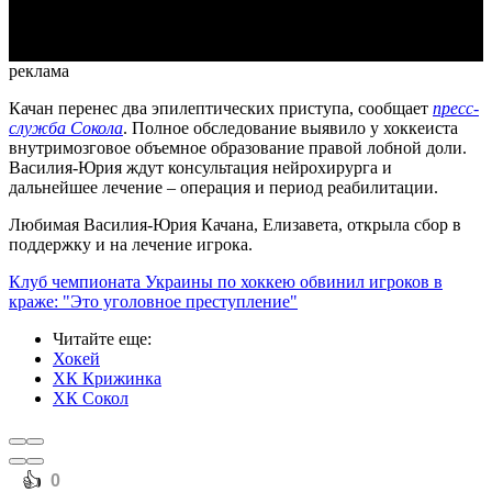
Video
реклама
Качан перенес два эпилептических приступа, сообщает
пресс-
служба Сокола
. Полное обследование выявило у хоккеиста
внутримозговое объемное образование правой лобной доли.
Василия-Юрия ждут консультация нейрохирурга и
дальнейшее лечение – операция и период реабилитации.
Любимая Василия-Юрия Качана, Елизавета, открыла сбор в
поддержку и на лечение игрока.
Клуб чемпионата Украины по хоккею обвинил игроков в
краже: "Это уголовное преступление"
Читайте еще
:
Хокей
ХК Крижинка
ХК Сокол
️👍
0