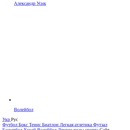
Александр Усик
Волейбол
Укр
Рус
Футбол
Бокс
Тенис
Биатлон
Легкая атлетика
Футзал
Баскетбол
Хокей
Волейбол
Другие виды спорта
Сайт