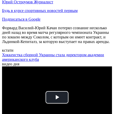
Юрий Остроумов
Журналист
Будь в курсе спортивных новостей первым
Подписаться в Google
Форвард Василий-Юрий Качан потерял сознание несколько
дней назад во время матча регулярного чемпионата Украины
по хоккею между Соколом, с которым он имеет контракт, и
Льдинкой-Кепиталз, за которую выступает на правах аренды.
кстати
Хоккеистка сборной Украины стала директором академии
американского клуба
видео дня
Play