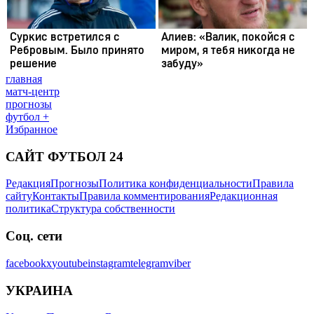
главная
матч-центр
прогнозы
футбол +
Избранное
САЙТ ФУТБОЛ 24
Редакция
Прогнозы
Политика конфиденциальности
Правила
сайту
Контакты
Правила комментирования
Редакционная
политика
Структура собственности
Соц. сети
facebook
x
youtube
instagram
telegram
viber
УКРАИНА