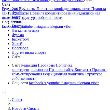
Сайт
Укр
Рус
Редакция
Прогнозы
Политика конфиденциальности
Правила
Футбол
сайту
Контакты
Правила комментирования
Редакционная
Бокс
политика
Структура собственности
Тенис
Соц. сети
Биатлон
facebook
x
youtube
instagram
telegram
viber
Легкая атлетика
Футзал
Баскетбол
Хокей
Волейбол
Другие виды спорта
Сайт
Сайт
Редакция
Прогнозы
Политика
конфиденциальности
Правила сайту
Контакты
Правила
комментирования
Редакционная политика
Структура
собственности
Соц. сети
facebook
x
youtube
instagram
telegram
viber
Спорт
Новости Cпорта