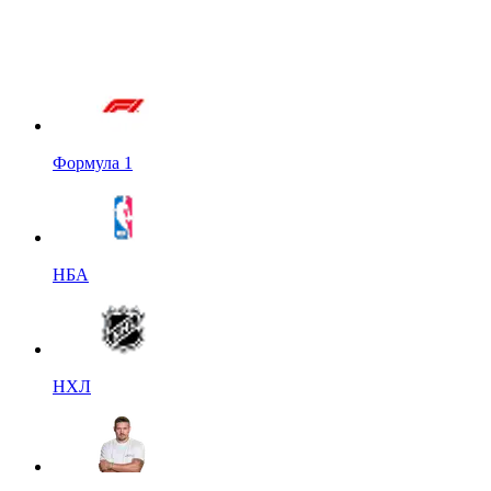
Формула 1
НБА
НХЛ