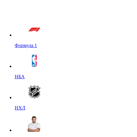
Формула 1
НБА
НХЛ