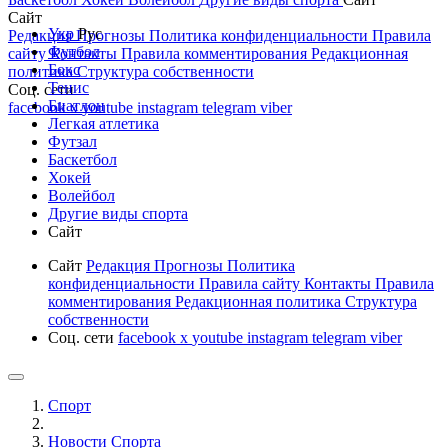
Сайт
Укр
Рус
Редакция
Прогнозы
Политика конфиденциальности
Правила
Футбол
сайту
Контакты
Правила комментирования
Редакционная
Бокс
политика
Структура собственности
Тенис
Соц. сети
Биатлон
facebook
x
youtube
instagram
telegram
viber
Легкая атлетика
Футзал
Баскетбол
Хокей
Волейбол
Другие виды спорта
Сайт
Сайт
Редакция
Прогнозы
Политика
конфиденциальности
Правила сайту
Контакты
Правила
комментирования
Редакционная политика
Структура
собственности
Соц. сети
facebook
x
youtube
instagram
telegram
viber
Спорт
Новости Cпорта