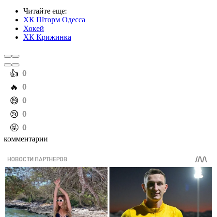
Читайте еще
:
ХК Шторм Одесса
Хокей
ХК Крижинка
️👍
0
️🔥
0
️😄
0
️😢
0
️🤬
0
комментарии