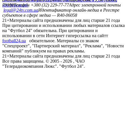
конференций
79008
Телефон +380 (32) 229-77-77
Адрес электронной почты
legal@24tv.com.ua
Идентификатор онлайн-медиа в Реестре
субъектов в сфере медиа — R40-06058
21+
Материалы сайта предназначены для лиц старше 21 года
При цитировании и использовании любых материалов ссылка
на "Футбол 24" обязательна. При цитировании и
использовании в сети Интернет гиперссылка на сайтт
football24.ua
обязательное. Материалы со знаком
"Спецпроект", "Партнерский материал", "Реклама", "Новости
компаний" публикуем на правах рекламы.
21+
Материалы сайта предназначены для лиц старше 21 года
Все права защищены. © 2005 -
2026
, ЧАО
"Телерадиокомпания Люкс". "Футбол 24".