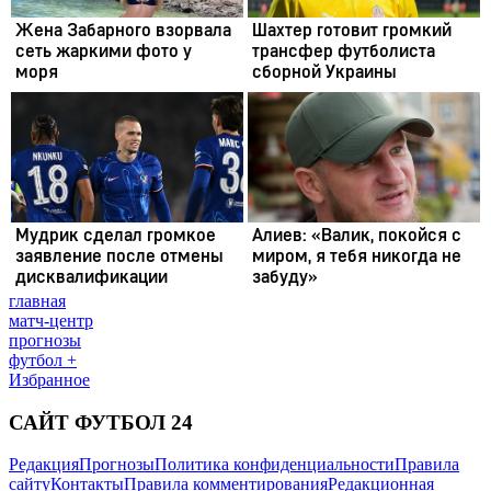
главная
матч-центр
прогнозы
футбол +
Избранное
САЙТ ФУТБОЛ 24
Редакция
Прогнозы
Политика конфиденциальности
Правила
сайту
Контакты
Правила комментирования
Редакционная