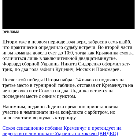
Video
реклама
Шторм уже в первом периоде взял верх, забросив семь шайб,
что практически определило судьбу встречи. Во второй части
игры команда довела счет до 10:0, тогда как Крыжинка смогла
отличиться лишь в заключительной двадцатиминутке.
Форвард сборной Украины Никита Сидоренко оформил хет-
трик, по два гола забили Куцевич, Мосюк и Пономарев.
После этой победы Шторм набрал 14 очков и поднялся на
третье место в турнирной таблице, отставая от Кременчуга на
четыре очка и от Сокола на два. Льдинка остается на
последнем месте с одним пунктом.
Напомним, недавно Льдинка временно приостановила
участие в чемпионате из-за конфликта с арбитром, но
впоследствии вернулась к турниру.
Сокол сенсационно победил Кременчуг и претендует на
лидерство в чемпионате Украины по хоккею (ВИДЕО)