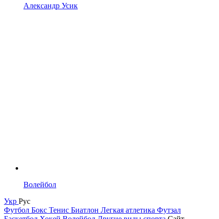
Александр Усик
Волейбол
Укр
Рус
Футбол
Бокс
Тенис
Биатлон
Легкая атлетика
Футзал
Баскетбол
Хокей
Волейбол
Другие виды спорта
Сайт