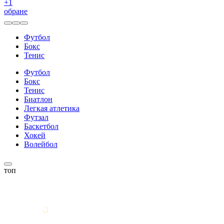
+
1
обране
Футбол
Бокс
Тенис
Футбол
Бокс
Тенис
Биатлон
Легкая атлетика
Футзал
Баскетбол
Хокей
Волейбол
топ