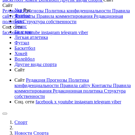
Сайт
Укр
Рус
Редакция
Прогнозы
Политика конфиденциальности
Правила
Футбол
сайту
Контакты
Правила комментирования
Редакционная
Бокс
политика
Структура собственности
Тенис
Соц. сети
Биатлон
facebook
x
youtube
instagram
telegram
viber
Легкая атлетика
Футзал
Баскетбол
Хокей
Волейбол
Другие виды спорта
Сайт
Сайт
Редакция
Прогнозы
Политика
конфиденциальности
Правила сайту
Контакты
Правила
комментирования
Редакционная политика
Структура
собственности
Соц. сети
facebook
x
youtube
instagram
telegram
viber
Спорт
Новости Cпорта