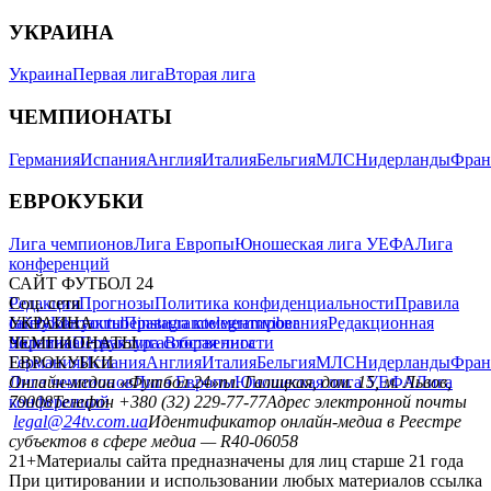
УКРАИНА
Украина
Первая лига
Вторая лига
ЧЕМПИОНАТЫ
Германия
Испания
Англия
Италия
Бельгия
МЛС
Нидерланды
Фран
ЕВРОКУБКИ
Лига чемпионов
Лига Европы
Юношеская лига УЕФА
Лига
конференций
САЙТ ФУТБОЛ 24
Редакция
Соц. сети
Прогнозы
Политика конфиденциальности
Правила
сайту
facebook
УКРАИНА
Контакты
x
youtube
Правила комментирования
instagram
telegram
viber
Редакционная
политика
Украина
ЧЕМПИОНАТЫ
Первая лига
Структура собственности
Вторая лига
Германия
ЕВРОКУБКИ
Испания
Англия
Италия
Бельгия
МЛС
Нидерланды
Фран
Лига чемпионов
Онлайн-медиа «Футбол 24»
Лига Европы
пл. Галицкая, дом. 15, м. Львов,
Юношеская лига УЕФА
Лига
конференций
79008
Телефон +380 (32) 229-77-77
Адрес электронной почты
legal@24tv.com.ua
Идентификатор онлайн-медиа в Реестре
субъектов в сфере медиа — R40-06058
21+
Материалы сайта предназначены для лиц старше 21 года
При цитировании и использовании любых материалов ссылка