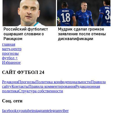
главная
матч-центр
прогнозы
футбол +
Избранное
САЙТ ФУТБОЛ 24
Редакция
Прогнозы
Политика конфиденциальности
Правила
сайту
Контакты
Правила комментирования
Редакционная
политика
Структура собственности
Соц. сети
facebook
x
youtube
instagram
telegram
viber