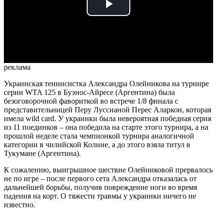
Play
Video
реклама
Украинская теннисистка Александра Олейникова на турнире
серии WTA 125 в Буэнос-Айресе (Аргентина) была
безоговорочной фавориткой во встрече 1/8 финала с
представительницей Перу Луссианой Перес Аларкон, которая
имела wild card. У украинки была невероятная победная серия
из 11 поединков – она победила на старте этого турнира, а на
прошлой неделе стала чемпионкой турнира аналогичной
категории в чилийской Колине, а до этого взяла титул в
Тукумане (Аргентина).
К сожалению, выигрышное шествие Олейниковой прервалось
не по игре – после первого сета Александра отказалась от
дальнейшей борьбы, получив повреждение ноги во время
падения на корт. О тяжести травмы у украинки ничего не
известно.