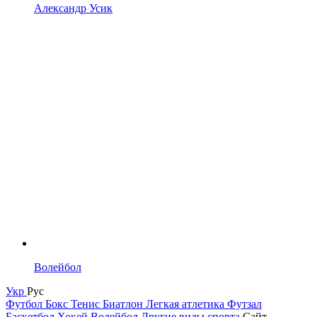
Александр Усик
Волейбол
Укр
Рус
Футбол
Бокс
Тенис
Биатлон
Легкая атлетика
Футзал
Баскетбол
Хокей
Волейбол
Другие виды спорта
Сайт