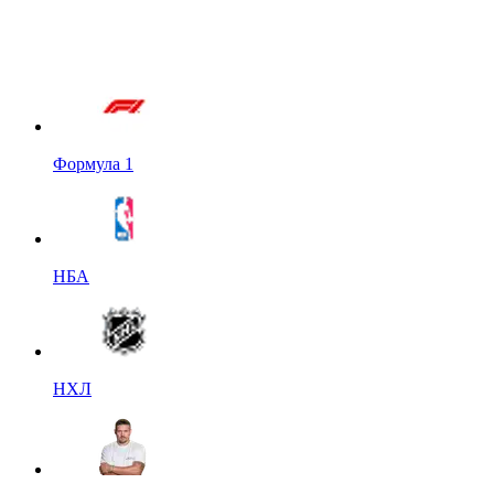
Формула 1
НБА
НХЛ