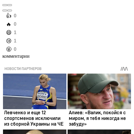
️👍
0
️🔥
0
️😄
1
️😢
1
️🤬
0
комментарии