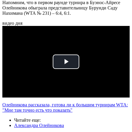
Напомним, что в первом раунде турнира в Буэнос-Айресе
Олейникова обыграла представительницу Бурунди Саду
Нахимана (WTA № 231) – 6:4, 6:1.
видео дня
Play
Video
Олейникова рассказала, готова ли к большим турнирам WTA:
"Мне там точно есть что показать"
Читайте еще
:
Александра Олейникова