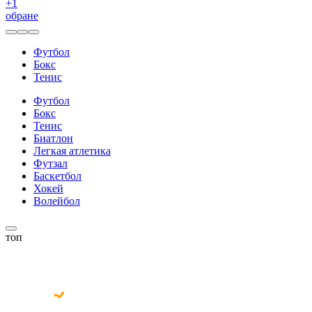
+
1
обране
Футбол
Бокс
Тенис
Футбол
Бокс
Тенис
Биатлон
Легкая атлетика
Футзал
Баскетбол
Хокей
Волейбол
топ