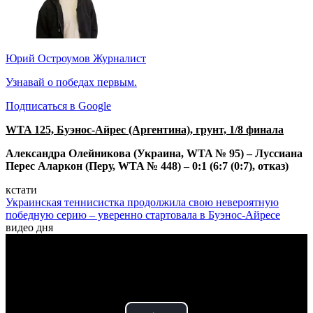
Юрий Остроумов
Журналист
Узнавай о победах первым.
Подписаться в Google
WTA 125, Буэнос-Айрес (Аргентина), грунт, 1/8 финала
Александра Олейникова (Украина, WTA № 95) – Луссиана
Перес Аларкон (Перу, WTA № 448) – 0:1 (6:7 (0:7), отказ)
кстати
Украинская теннисистка продолжила свою невероятную
победную серию – уверенно стартовала в Буэнос-Айресе
видео дня